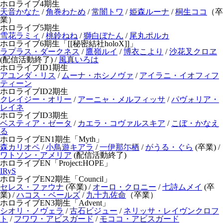
ホロライブ4期生
天音かなた
/
角巻わため
/
常闇トワ
/
姫森ルーナ
/
桐生ココ
（卒
業）
ホロライブ5期生
雪花ラミィ
/
桃鈴ねね
/
獅白ぼたん
/
尾丸ポルカ
ホロライブ6期生「[[秘密結社holoX]]」
ラプラス・ダークネス
/
鷹嶺ルイ
/
博衣こより
/
沙花叉クロヱ
(配信活動終了) /
風真いろは
ホロライブID1期生
アユンダ・リス
/
ムーナ・ホシノヴァ
/
アイラニ・イオフィフ
ティーン
ホロライブID2期生
クレイジー・オリー
/
アーニャ・メルフィッサ
/
パヴォリア・
レイネ
ホロライブID3期生
ベスティア・ゼータ
/
カエラ・コヴァルスキア
/
こぼ・かなえ
る
ホロライブEN1期生「Myth」
森カリオペ
/
小鳥遊キアラ
/
一伊那尓栖
/
がうる・ぐら
(卒業) /
ワトソン・アメリア
(配信活動終了)
ホロライブEN「Project:HOPE」
IRyS
ホロライブEN2期生「Council」
セレス・ファウナ
(卒業) /
オーロ・クロニー
/
七詩ムメイ
(卒
業) /
ハコス・ベールズ
/
九十九佐命
（卒業）
ホロライブEN3期生「Advent」
シオリ・ノヴェラ
/
古石ビジュー
/
ネリッサ・レイヴンクロフ
ト
/
フワワ・アビスガード
/
モココ・アビスガード