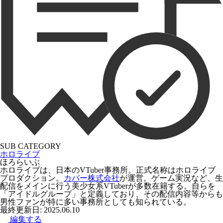
SUB CATEGORY
ホロライブ
ほろらいぶ
ホロライブは、日本のVTuber事務所。正式名称は
ホロライブ
プロダクション
。
カバー株式会社
が運営。ゲーム実況など、生
配信をメインに行う美少女系VTuberが多数在籍する。自らを
「アイドルグループ」と定義しており、その配信内容等からも
男性ファンが特に多い事務所としても知られている。
最終更新日: 2025.06.10
編集する