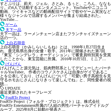
すとぷりは、莉犬、ジェル、さとみ、るぅと、ころん、ななも
り。の6人で活動するエンタメユニット。YouTubeやニコニコ
動画、ツイキャスなどの動画配信サイトで歌やゲーム実況など
様々なジャンルで活躍するメンバーが集まり結成された。
YouTube…
ゲーム
天下一品
天下一品は、ラーメンチェーン店またフランチャイズチェーン
店の一つ。
上白石萌音
上白石萌音（かみしらいしもね）とは、1998年1月27日生ま
れ、鹿児島県出身の女優・歌手。2011年に開催された第7回
『東宝「シンデレラ」オーディション』で審査員特別賞を受賞
したことから、東宝芸能に所属。 2016年10月5日、ミニア…
げんげん
げんげんこと源元気は、筋肉野郎系としてデビューしたバーチ
ャルYouTuber。 作者のコウノスケさんは自身がゲイであるこ
とを公表しており、げんげんについて「可愛い男子高校生を見
守るホモおじさんになりきって楽しんでね」と、同性愛者の視
聴…
UPDATE
最近更新されたキーフレーズ
FouRTe Project
FouRTe Project（フォルテ・プロジェクト）は、株式会社
FouRTe Entertainment所属の7人組の男性バーチャルアイドルグ
ループ。2025年8月に始動が発表さ…