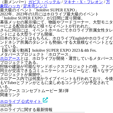
（新メンバー）
ガビス・ベッテル
/
マキナ・X・フレオン
/
万
象院ハッカ
/
定水寺シンリ
最大級のイベント「hololive SUPER EXPO」
2022年、2023年の3月にはホロライブ最大級のイベント
「hololive SUPER EXPO」が2日間に渡り開催。
幕張メッセの展示場にて、物販やフードコーナー、大型モニタ
ーによる配信企画など様々なイベントが行われた。
さらに同日には、イベントホールにてホロライブ所属女性タレ
ントによる大型ライブも開催。
日本のタレントはもちろん、ホロライブEnglishやホロライブイ
ンドネシア所属のタレントも勢揃いする大規模なイベントとな
っている。
【振り返り動画】hololive SUPER EXPO 2023＆4th Fes.
メタバースプロジェクト「ホロアース」
ホロアース
とは、ホロライブが開発・運営しているメタバース
プロジェクトである。
狩猟や建築が可能なサンドボックスプロジェクトの他、ファン
同士が交流できるコミュニケーションロビーなど、様々なサブ
プロジェクトが展開中。
ホロアース内では何度かライブイベントも行われており、今後
もVTuberとファンがともに楽しめるコンテンツが予定されて
いる。
ホロアース コンセプトムービー 第1弾
関連リンク
ホロライブ 公式サイト
1021件
ホロライブに関する最新情報