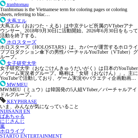
tranhtomau
Tranhtomau is the Vietnamese term for coloring pages or coloring
sheets, referring to blac…
大蔦エル
大蔦エル（おおつた・える）は中京テレビ所属のVTuberアナ
ウンサー。2018年9月30日に活動開始。2026年6月30日をもって
活動を終了する。
ホロスターズ
ホロスターズ（HOLOSTARS）は、カバーが運営するホロライ
ブプロダクション傘下の男性バーチャルYouTuber（VTuber）グ
ループ。
女子研究大学
女子研究大学（おなごけんきゅうだいがく）は日本のYouTuber
／ゲーム実況者グループ。略称は「女研（おなけん）」。主に
YouTubeで活動しており、ゲーム実況やバラエティ企画動画…
MW:MEU
MW:MEU（ミュウ）は韓国発の5人組VTuber／バーチャルアイ
ドルグループ。
KEYPHRASE
いま、みんなが気になっていること
NIJISANJI EN
ばあちゃる
にじさんじ
嵐
ホロライブ
STARTO ENTERTAINMENT