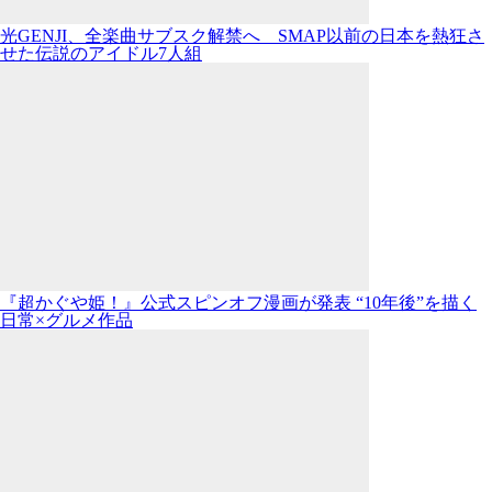
光GENJI、全楽曲サブスク解禁へ SMAP以前の日本を熱狂さ
せた伝説のアイドル7人組
『超かぐや姫！』公式スピンオフ漫画が発表 “10年後”を描く
日常×グルメ作品