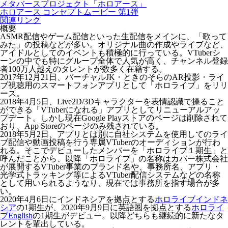
メタバースプロジェクト「ホロアース」
ホロアース コンセプトムービー 第1弾
関連リンク
概要
ASMR配信やゲーム配信といった生配信をメインに、「歌って
みた」の投稿などが多い。オリジナル曲の作成やライブなど、
アイドルとしてのイベントも積極的に行っている。VTuberシ
ーンの中でも特にグループ全体で人気が高く、チャンネル登録
者100万人越えのタレントが数多く在籍する。
2017年12月21日、バーチャルJK・ときのそらのAR投影・ライ
ブ視聴用のスマートフォンアプリとして「ホロライブ」をリリ
ース。
2018年4月5日、Live2D/3Dキャラクターを表情認識で操ること
ができる「VTuberになれる」アプリとしてリニューアルアッ
プデート。しかし現在Google Playストアのページは削除されて
おり、App Storeのページのみ残されている。
2018年5月2日、アプリとは別に自社システムを使用してのライ
ブ配信や動画投稿を行う専属VTuberのオーディションが行わ
れる。そこでデビューしたメンバーを「
ホロライブ１期生
」と
呼んだことから、以降「ホロライブ」の名称はカバー株式会社
が展開するVTuber事業のブランド名や、事務所名、アプリ・
光学式トラッキング等によるVTuber配信システムなどの名称
として用いられるようなり、現在では事務所を指す場合が多
い。
2020年4月6日にインドネシアを拠点とする
ホロライブインドネ
シア
の1期生が、2020年9月9日に英語圏を拠点とする
ホロライ
ブEnglish
の1期生がデビュー。以降どちらも継続的に新たなタ
レントを輩出している。