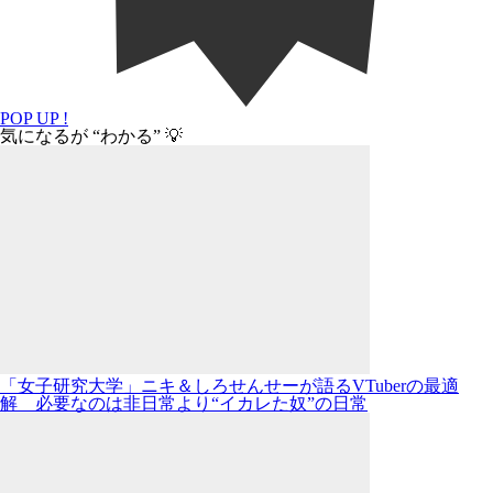
POP UP !
気になるが “わかる” 💡
「女子研究大学」ニキ＆しろせんせーが語るVTuberの最適
解 必要なのは非日常より“イカレた奴”の日常