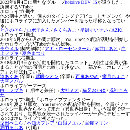
2023年9月4日に新たなグループ
hololive DEV_IS
が設立した。
所属するVTuber
ホロライブ0期生
他の期生と違い、個人のタイミングでデビューしたメンバーや
後にホロライブに加入したメンバーを括った呼称となってい
る。
ときのそら
/
ロボ子さん
/
さくらみこ
/
星街すいせい
/
AZKi
ホロライブ1期生
2018年5月から6月の間に順次、YouTubeでの配信活動を開始し
たホロライブのVTuberたちの総称。
夜空メル
(契約解除) /
アキ・ローゼンタール
/
赤井はあと
/
白
上フブキ
/
夏色まつり
ホロライブ2期生
2018年8月3日から活動を開始したユニット。2期生は全員が集
まることが他の同期と比較して少ない。一部から「ホロゾディ
ア」と呼ばれている。
湊あくあ
(卒業) /
紫咲シオン
(卒業) /
百鬼あやめ
/
癒月ちょこ
/
大空スバル
ホロライブゲーマーズ
白上フブキ
（1期生と兼任）/
大神ミオ
/
猫又おかゆ
/
戌神ころ
ね
ホロライブ3期生「ホロライブファンタジー」
2019年夏より順次、YouTubeでの配信活動を開始。全員がファ
ンタジー世界からやって来た（異世界出身）という設定で統一
されており、世界観が統一されたライバーが一斉にデビューす
るのはホロライブで初となった。
兎田ぺこら
/
不知火フレア
/
白銀ノエル
/
宝鐘マリン
潤羽るしあ
（引退）