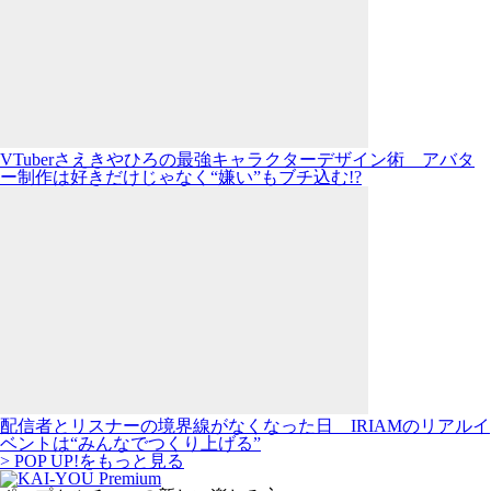
VTuberさえきやひろの最強キャラクターデザイン術 アバタ
ー制作は好きだけじゃなく“嫌い”もブチ込む!?
配信者とリスナーの境界線がなくなった日 IRIAMのリアルイ
ベントは“みんなでつくり上げる”
> POP UP!をもっと見る