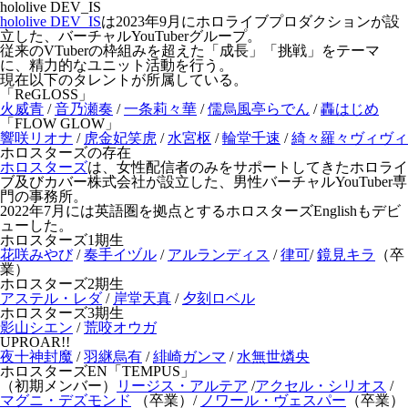
hololive DEV_IS
hololive DEV_IS
は2023年9月にホロライブプロダクションが設
立した、バーチャルYouTuberグループ。
従来のVTuberの枠組みを超えた「成長」「挑戦」をテーマ
に、精力的なユニット活動を行う。
現在以下のタレントが所属している。
「ReGLOSS」
火威青
/
音乃瀬奏
/
一条莉々華
/
儒烏風亭らでん
/
轟はじめ
「FLOW GLOW」
響咲リオナ
/
虎金妃笑虎
/
水宮枢
/
輪堂千速
/
綺々羅々ヴィヴィ
ホロスターズの存在
ホロスターズ
は、女性配信者のみをサポートしてきたホロライ
ブ及びカバー株式会社が設立した、男性バーチャルYouTuber専
門の事務所。
2022年7月には英語圏を拠点とするホロスターズEnglishもデビ
ューした。
ホロスターズ1期生
花咲みやび
/
奏手イヅル
/
アルランディス
/
律可
/
鏡見キラ
（卒
業）
ホロスターズ2期生
アステル・レダ
/
岸堂天真
/
夕刻ロベル
ホロスターズ3期生
影山シエン
/
荒咬オウガ
UPROAR!!
夜十神封魔
/
羽継烏有
/
緋崎ガンマ
/
水無世燐央
ホロスターズEN「TEMPUS」
（初期メンバー）
リージス・アルテア
/
アクセル・シリオス
/
マグニ・デズモンド
（卒業）/
ノワール・ヴェスパー
（卒業）