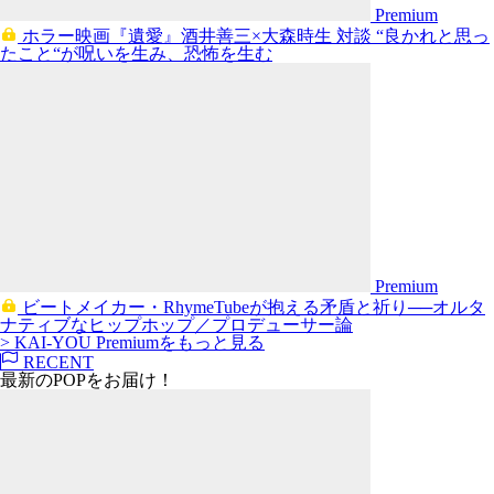
Premium
ホラー映画『遺愛』酒井善三×大森時生 対談 “良かれと思っ
たこと“が呪いを生み、恐怖を生む
Premium
ビートメイカー・RhymeTubeが抱える矛盾と祈り──オルタ
ナティブなヒップホップ／プロデューサー論
> KAI-YOU Premiumをもっと見る
RECENT
最新のPOPをお届け！