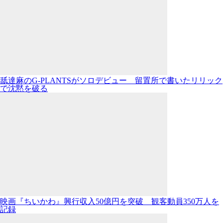
舐達麻のG-PLANTSがソロデビュー 留置所で書いたリリック
で沈黙を破る
映画『ちいかわ』興行収入50億円を突破 観客動員350万人を
記録