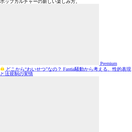
ポップカルチャーの新しい楽しみ方。
Premium
どこから“わいせつ”なの？ Fantia騒動から考える、性的表現
と法規制の実情