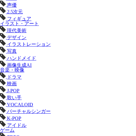
声優
2.5次元
フィギュア
イラスト・アート
現代美術
デザイン
イラストレーション
写真
ハンドメイド
画像生成AI
音楽・映像
ドラマ
映画
J-POP
歌い手
VOCALOID
バーチャルシンガー
K-POP
アイドル
ゲーム