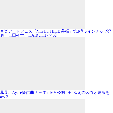
音楽アートフェス「NIGHT HIKE 幕張」第3弾ラインナップ発
表 吉田夜世、KAIRUIほか40組
葛葉、Ayase提供曲「王道」MV公開 “王”ゆえの苦悩と葛藤を
表現