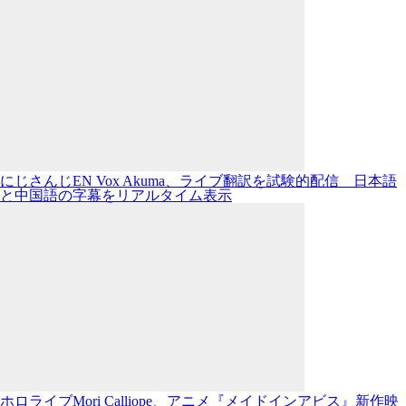
にじさんじEN Vox Akuma、ライブ翻訳を試験的配信 日本語
と中国語の字幕をリアルタイム表示
ホロライブMori Calliope、アニメ『メイドインアビス』新作映