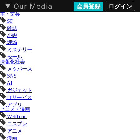
Our Media
会員登録
ログイン
KAI-YOU（カイユウ）- 世界と遊ぶポップカルチャーメディア
本・文芸
SF
雑誌
小説
評論
ミステリー
セール
情報化社会
メタバース
SNS
AI
ガジェット
ITサービス
アプリ
アニメ・漫画
WebToon
コスプレ
アニメ
漫画