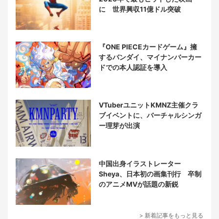
に 世界興収11億ドル突破
『ONE PIECEカードゲーム』擁
するバンダイ、マイナンバーカー
ドでの本人認証を導入
VTuberユニットKMNZ主催クラ
ブイベントに、バーチャルシンガ
ー理芽が出演
中国出身イラストレーター
Sheya、日本初の画集刊行 卒制
のアニメMVが話題の新鋭
> 新着記事をもっと見る