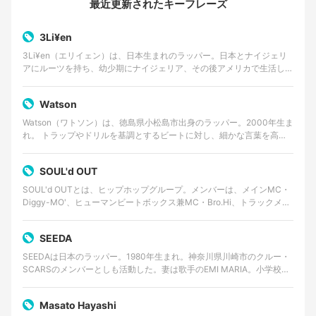
最近更新されたキーフレーズ
3Li¥en
3Li¥en（エリイェン）は、日本生まれのラッパー。日本とナイジェリ
アにルーツを持ち、幼少期にナイジェリア、その後アメリカで生活した
経験を持つ。 ゴスペルやアフロビートを原点に、…
Watson
Watson（ワトソン）は、徳島県小松島市出身のラッパー。2000年生ま
れ。 トラップやドリルを基調とするビートに対し、細かな言葉を高速
で畳みかけるラップを特徴とする。貧しかった…
SOUL'd OUT
SOUL'd OUTとは、ヒップホップグループ。メンバーは、メインMC・
Diggy-MO'、ヒューマンビートボックス兼MC・Bro.Hi、トラックメイ
カー・Shinnosuke。事…
SEEDA
SEEDAは日本のラッパー。1980年生まれ。神奈川県川崎市のクルー・
SCARSのメンバーとしも活動した。妻は歌手のEMI MARIA。小学校一
年から中学一年までイギリス・ロンドン…
Masato Hayashi