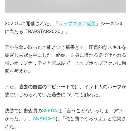
2020年に開催された、『
ラップスタア誕生
』シーズン4
に当たる「RAPSTAR2020」。
天から奪い取った才能という肩書きで、圧倒的なスキルを
披露し栄冠を手にした。終始、自身に溢れる姿で吐かれる
強いオリジナリティと完成度で、ヒップホップファンに衝
撃を与えた。
また、過去の自信のエピソードでは、インド人のハーフが
故にいじめられていた過去についても触れた。
決勝では審査員の
SEEDA
は「言うことないっしょ、アツ
かった。」、
ANARCHY
は「俺と曲つくろうよ」と絶賛さ
れた。