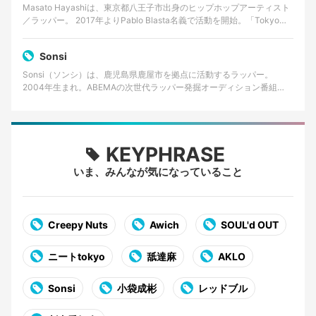
Masato Hayashiは、東京都八王子市出身のヒップホップアーティスト
／ラッパー。 2017年よりPablo Blasta名義で活動を開始。「Tokyo
Young OG」…
Sonsi
Sonsi（ソンシ）は、鹿児島県鹿屋市を拠点に活動するラッパー。
2004年生まれ。ABEMAの次世代ラッパー発掘オーディション番組
「RAPSTAR 2025」でファイナリストに選出…
KEYPHRASE
いま、みんなが気になっていること
Creepy Nuts
Awich
SOUL'd OUT
ニートtokyo
舐達麻
AKLO
Sonsi
小袋成彬
レッドブル