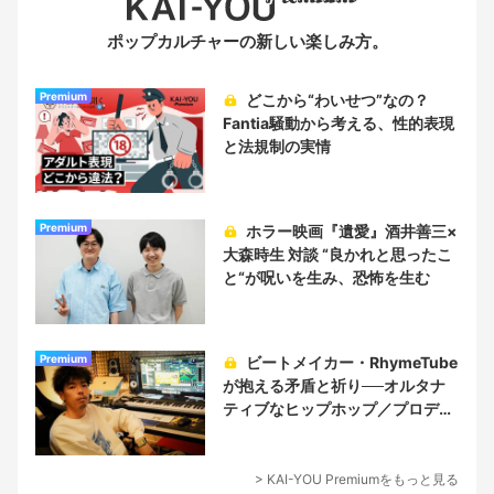
ポップカルチャーの新しい楽しみ方。
Premium
どこから“わいせつ”なの？
Fantia騒動から考える、性的表現
と法規制の実情
Premium
ホラー映画『遺愛』酒井善三×
大森時生 対談 “良かれと思ったこ
と“が呪いを生み、恐怖を生む
Premium
ビートメイカー・RhymeTube
が抱える矛盾と祈り──オルタナ
ティブなヒップホップ／プロデュ
ーサー論
> KAI-YOU Premiumをもっと見る