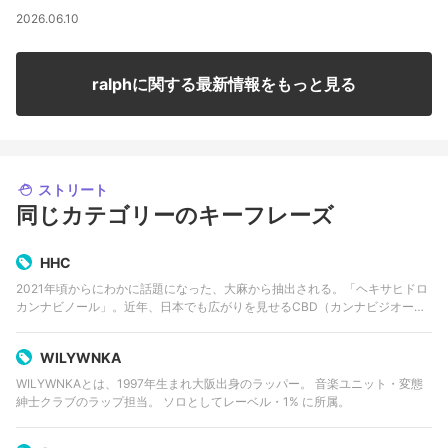
2026.06.10
ralphに関する最新情報をもっと見る
ストリート
同じカテゴリーのキーフレーズ
HHC
2021年頃からにわかに話題になった、大麻から抽出される。「ヘキサヒドロ
カンナビノール」。近年、日本でも広がりを見せるCBD（カンナビジオー
ル）同様、合法大麻として一部で愛用されている。
WILYWNKA
WILYWNKAとは、1997年生まれ大阪出身のラッパー。 音楽ユニット・変態
紳士クラブのラップ担当。 ソロとしてレーベル・1% に所属。