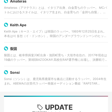
Amateras
Amateras（アマテラス）とは、イタリア出身、白金育ちのラッパー。 MCバ
トルにおけるスタイルは、イタリア生まれ、白金育ちの「金持ち自慢」、幼
稚舎から現在の大学に至るまで慶應義塾に通う「高学歴自慢」。
Keith Ape
Keith Ape（キース・エイプ）は韓国のラッパー。1993年12月25日生まれ。
本名は이 동헌（イ・ドンホン）。韓国のアンダーグラウンドシーンのヒップ
ホップクルー・The Cohortのメンバーとしても活動していた。KOHHや
Okasi…
裂固
裂固とは、岐阜県揖斐川町出身・池田町育ち・大垣市在住の、2017年現在は
19歳のラッパー。第9回BAZOOKA!!! 高校生RAP選手権に出場し、決勝戦で
Lick-Gを下し優勝を果たした。 第10回BAZOOKA!!! 高校生RAP選…
Sonsi
Sonsi（ソンシ）は、鹿児島県鹿屋市を拠点に活動するラッパー。2004年生
まれ。ABEMAの次世代ラッパー発掘オーディション番組「RAPSTAR
2025」でファイナリストに選出され、全国的な注目を集めた。祖母や父親、
故郷での生活といった…
UPDATE