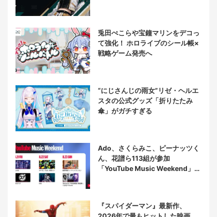
兎田ぺこらや宝鐘マリンをデコっ
て強化！ ホロライブのシール帳×
戦略ゲーム発売へ
“にじさんじの雨女”リゼ・ヘルエ
スタの公式グッズ「折りたたみ
傘」がガチすぎる
Ado、さくらみこ、ピーナッツく
ん、花譜ら113組が参加
「YouTube Music Weekend」開
催
『スパイダーマン』最新作、
2026年で最もヒットした映画