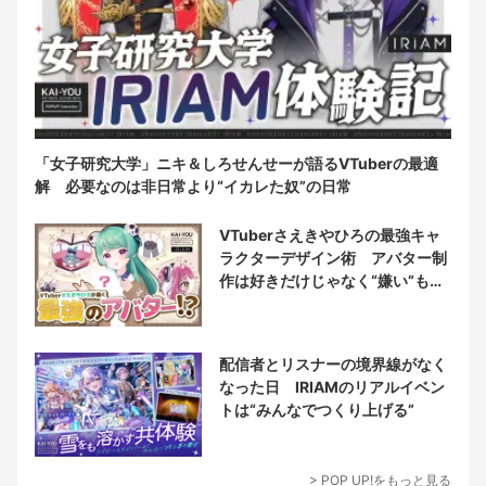
「女子研究大学」ニキ＆しろせんせーが語るVTuberの最適
解 必要なのは非日常より“イカレた奴”の日常
VTuberさえきやひろの最強キャ
ラクターデザイン術 アバター制
作は好きだけじゃなく“嫌い”もブ
チ込む!?
配信者とリスナーの境界線がなく
なった日 IRIAMのリアルイベン
トは“みんなでつくり上げる”
> POP UP!をもっと見る