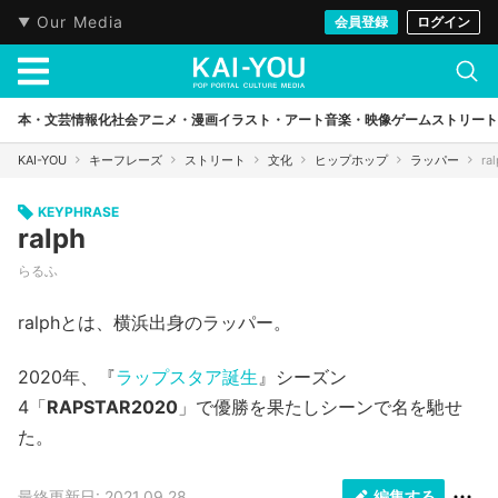
Our Media
会員登録
ログイン
本・文芸
情報化社会
アニメ・漫画
イラスト・アート
音楽・映像
ゲーム
ストリート
KAI-YOU
キーフレーズ
ストリート
文化
ヒップホップ
ラッパー
ra
KEYPHRASE
ralph
らるふ
ralphとは、横浜出身のラッパー。
2020年、『
ラップスタア誕生
』シーズン
4「
RAPSTAR2020
」で優勝を果たしシーンで名を馳せ
た。
最終更新日: 2021.09.28
編集する