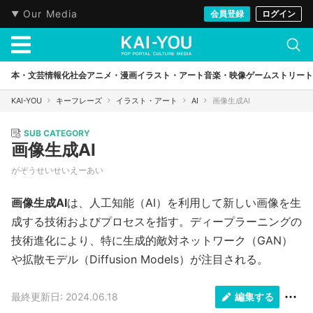
Our Media
会員登録
ログイン
本・文芸
情報化社会
アニメ・漫画
イラスト・アート
音楽・映像
ゲーム
ストリート
KAI-YOU
キーフレーズ
イラスト・アート
AI
画像生成AI
SUB CATEGORY
画像生成AI
がぞうせいせいえーあい
画像生成AI
は、人工知能（AI）を利用して新しい画像を生
成する技術およびプロセスを指す。ディープラーニングの
技術進化により、特に生成的敵対ネットワーク（GAN）
や拡散モデル（Diffusion Models）が注目される。
最終更新日: 2024.06.18
編集する