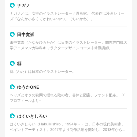
ナガノ
ナガノとは、女性のイラストレーター／漫画家。 代表作は漫画シリー
ズ『なんか小さくてかわいいやつ』（ちいかわ）。
田中寛崇
田中寛崇（たなかひろたか）は日本のイラストレーター。開志専門職大
学アニメマンガ学科キャラクターデザインコース非常勤講師。
緜
緜（わた）は日本のイラストレーター。
ゆうたONE
ヘッズとオタの狭間で揺れる陰の者。書体と図案。フオント配布。 -X
プロフィールより-
はくいきしろい
はくいきしろい（Hakuikishiroi、1994年 - ）は、日本の現代美術家、
ペイントアーティスト。2017年より制作活動を開始し、2018年から作
品の展示を行う。