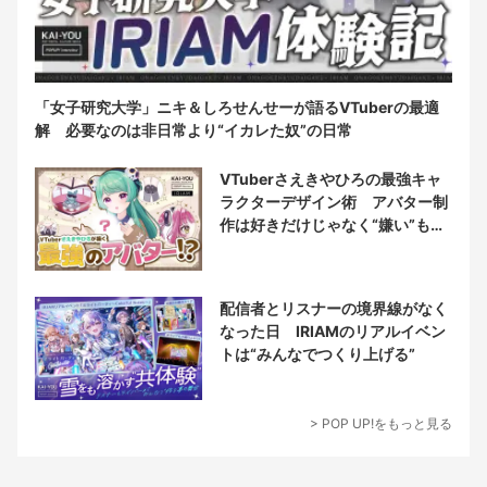
「女子研究大学」ニキ＆しろせんせーが語るVTuberの最適
解 必要なのは非日常より“イカレた奴”の日常
VTuberさえきやひろの最強キャ
ラクターデザイン術 アバター制
作は好きだけじゃなく“嫌い”もブ
チ込む!?
配信者とリスナーの境界線がなく
なった日 IRIAMのリアルイベン
トは“みんなでつくり上げる”
> POP UP!をもっと見る