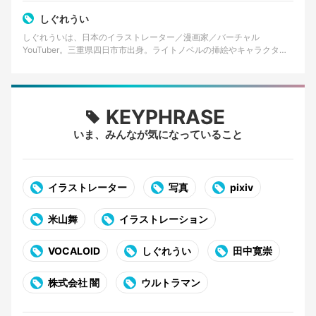
しぐれうい
しぐれういは、日本のイラストレーター／漫画家／バーチャル
YouTuber。三重県四日市市出身。ライトノベルの挿絵やキャラクター
デザインなどを手掛けるほか、VTuberとして配信活動…
KEYPHRASE
いま、みんなが気になっていること
イラストレーター
写真
pixiv
米山舞
イラストレーション
VOCALOID
しぐれうい
田中寛崇
株式会社 闇
ウルトラマン