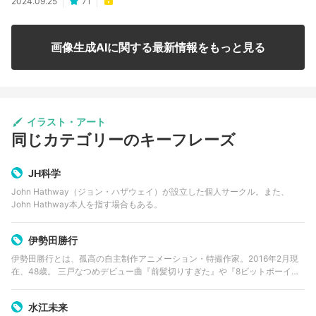
2024.09.25
71
画像生成AIに関する最新情報をもっと見る
イラスト・アート
同じカテゴリーのキーフレーズ
JH科学
John Hathway（ジョン・ハザウェイ）が設立した個人サークル。また、
John Hathway本人を指す場合もある。
伊勢田勝行
伊勢田勝行とは、孤高の自主制作アニメーション・特撮作家。2016年2月現
在、48歳。 三戸なつめデビュー曲『前髪切りすぎた』や『8ビットボーイ』
のアニメーションMVを手がける。『前髪切りすぎた』はメディアに取り上げ
られるや否や、1日で…
水江未来