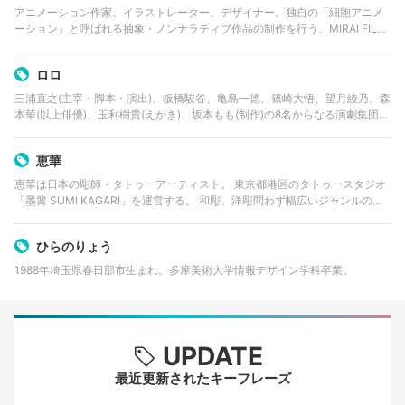
アニメーション作家、イラストレーター、デザイナー。独自の「細胞アニメ
ーション」と呼ばれる抽象・ノンナラティブ作品の制作を行う。MIRAI FILM
主宰。福岡県出身。2005年、多摩美術大学グラフィックデザイン学科卒業。
2007年、多摩美術大…
ロロ
三浦直之(主宰・脚本・演出)、板橋駿谷、亀島一徳、篠崎大悟、望月綾乃、森
本華(以上俳優)、玉利樹貴(えかき)、坂本もも(制作)の8名からなる演劇集団。
漫画・アニメ・小説・音楽・映画などジャンルを越えたカルチャーをパッチ
ワークのように紡ぎ合わ…
恵華
恵華は日本の彫師・タトゥーアーティスト。 東京都港区のタトゥースタジオ
「墨篝 SUMI KAGARI」を運営する。 和彫、洋彫問わず幅広いジャンルの作
品を手掛ける。
ひらのりょう
1988年埼玉県春日部市生まれ。多摩美術大学情報デザイン学科卒業。
UPDATE
最近更新されたキーフレーズ