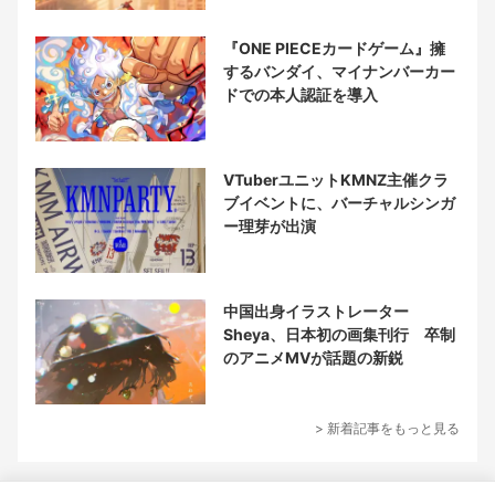
『ONE PIECEカードゲーム』擁
するバンダイ、マイナンバーカー
ドでの本人認証を導入
VTuberユニットKMNZ主催クラ
ブイベントに、バーチャルシンガ
ー理芽が出演
中国出身イラストレーター
Sheya、日本初の画集刊行 卒制
のアニメMVが話題の新鋭
> 新着記事をもっと見る