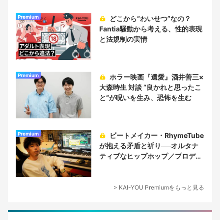
Premium
どこから“わいせつ”なの？
Fantia騒動から考える、性的表現
と法規制の実情
Premium
ホラー映画『遺愛』酒井善三×
大森時生 対談 “良かれと思ったこ
と“が呪いを生み、恐怖を生む
Premium
ビートメイカー・RhymeTube
が抱える矛盾と祈り──オルタナ
ティブなヒップホップ／プロデュ
ーサー論
> KAI-YOU Premiumをもっと見る