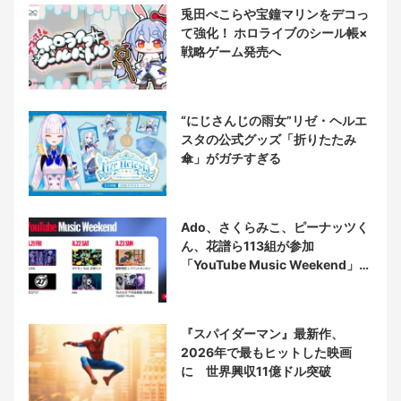
兎田ぺこらや宝鐘マリンをデコっ
て強化！ ホロライブのシール帳×
戦略ゲーム発売へ
“にじさんじの雨女”リゼ・ヘルエ
スタの公式グッズ「折りたたみ
傘」がガチすぎる
Ado、さくらみこ、ピーナッツく
ん、花譜ら113組が参加
「YouTube Music Weekend」開
催
『スパイダーマン』最新作、
2026年で最もヒットした映画
に 世界興収11億ドル突破