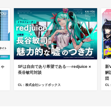
じゃ
SFは自由であり希望である──redjuice ×
新
長谷敏司対談
解
団
CL：株式会社レッドボックス
CL