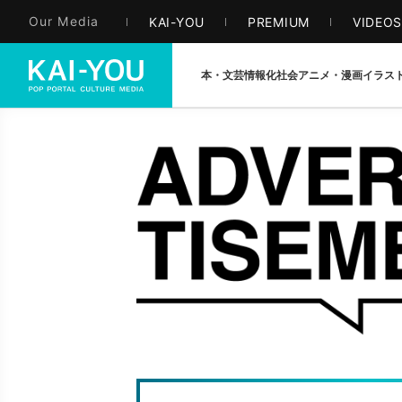
Our Media
KAI-YOU
PREMIUM
VIDEO
本・文芸
情報化社会
アニメ・漫画
イラス