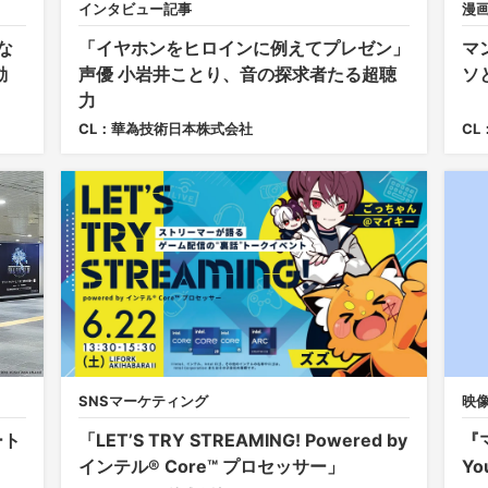
インタビュー記事
漫
な
「イヤホンをヒロインに例えてプレゼン」
マ
動
声優 小岩井ことり、音の探求者たる超聴
ソ
力
CL：華為技術日本株式会社
CL
SNSマーケティング
映
「LET’S TRY STREAMING! Powered by
『
ート
インテル® Core™ プロセッサー」
Yo