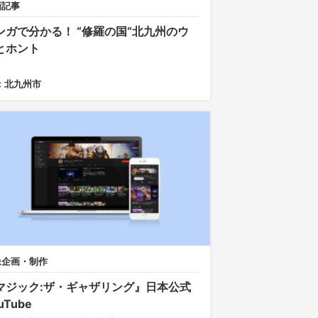
画記事
ンガで分かる！ “修羅の国“北九州のウ
とホント
：北九州市
像企画・制作
マジック:ザ・ギャザリング』日本公式
uTube