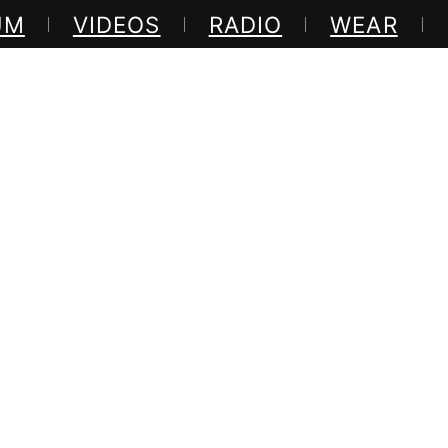
UM
VIDEOS
RADIO
WEAR