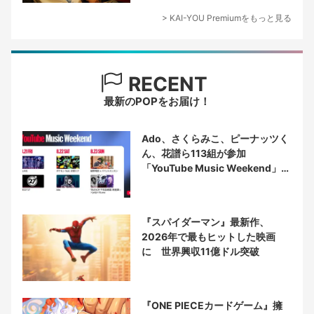
> KAI-YOU Premiumをもっと見る
RECENT
最新のPOPをお届け！
Ado、さくらみこ、ピーナッツく
ん、花譜ら113組が参加
「YouTube Music Weekend」開
催
『スパイダーマン』最新作、
2026年で最もヒットした映画
に 世界興収11億ドル突破
『ONE PIECEカードゲーム』擁