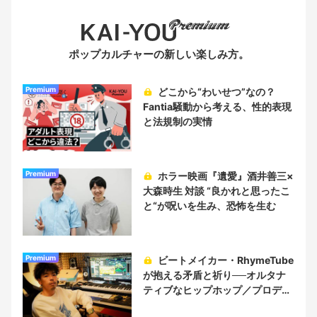
ポップカルチャーの新しい楽しみ方。
Premium
どこから“わいせつ”なの？
Fantia騒動から考える、性的表現
と法規制の実情
Premium
ホラー映画『遺愛』酒井善三×
大森時生 対談 “良かれと思ったこ
と“が呪いを生み、恐怖を生む
Premium
ビートメイカー・RhymeTube
が抱える矛盾と祈り──オルタナ
ティブなヒップホップ／プロデュ
ーサー論