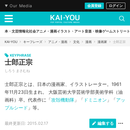
Our Media
会員登録
ログイン
本・文芸
情報化社会
アニメ・漫画
イラスト・アート
音楽・映像
ゲーム
ストリート
KAI-YOU
キーフレーズ
アニメ・漫画
文化
漫画
漫画家
士郎正宗
KEYPHRASE
士郎正宗
しろう まさむね
士郎正宗とは、日本の漫画家、イラストレーター。1961
年11月23日生まれ。 大阪芸術大学芸術学部美術学科（油
画科）卒。代表作に「
攻殻機動隊
」「
ドミニオン
」「
アッ
プルシード
」等。
最終更新日: 2015.02.17
編集する