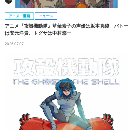
アニメ・漫画
ニュース
アニメ『攻殻機動隊』草薙素子の声優は坂本真綾 バトー
は安元洋貴、トグサは中村悠一
2026.07.07