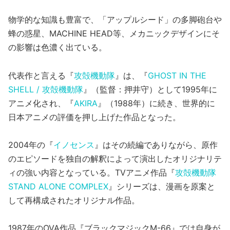
物学的な知識も豊富で、「アップルシード」の多脚砲台や
蜂の惑星、MACHINE HEAD等、メカニックデザインにそ
の影響は色濃く出ている。
代表作と言える『
攻殻機動隊
』は、『
GHOST IN THE
SHELL / 攻殻機動隊
』（監督：押井守）として1995年に
アニメ化され、『
AKIRA
』（1988年）に続き、世界的に
日本アニメの評価を押し上げた作品となった。
2004年の『
イノセンス
』はその続編でありながら、原作
のエピソードを独自の解釈によって演出したオリジナリテ
ィの強い内容となっている。TVアニメ作品『
攻殻機動隊
STAND ALONE COMPLEX
』シリーズは、漫画を原案と
して再構成されたオリジナル作品。
1987年のOVA作品『ブラックマジックM-66』では自身が