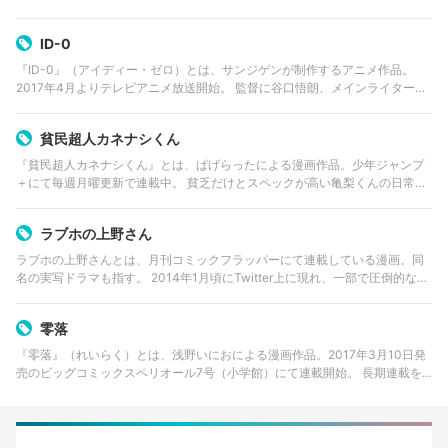
が運営している無料ウェブ漫画サイト「やわらかスピリッツ」にて連載開
始。 魚たちを深く…
ID-0
『ID-0』（アイディー・ゼロ）とは、サンジゲンが制作するアニメ作品。
2017年4月よりテレビアニメ放送開始。 監督に谷口悟朗、メインライターは
黒田洋介。
貧民超人カネナシくん
『貧民超人カネナシくん』とは、ぱげらったによる漫画作品。少年ジャンプ
＋にて毎週月曜更新で連載中。 貧乏だけとスペックが高い亀梨くんの日常を
巡る青春コメディ。
ラブホの上野さん
ラブホの上野さんとは、月刊コミックフラッパーにて連載している漫画。同
名の実写ドラマも指す。 2014年1月頃にTwitter上に現れ、一部で圧倒的な人
気を得たアカウント「上野 ラブホスタッフ」。同アカウントを運用する「上
野」は都内某所…
零落
『零落』（れいらく）とは、浅野いにおによる漫画作品。2017年3月10日発
売のビッグコミックスペリオール7号（小学館）にて連載開始。 長期連載を
終えた漫画家・深澤の魂の漂流を描く。漫画を描くことに向き合う術を失っ
た男が向かうのは。