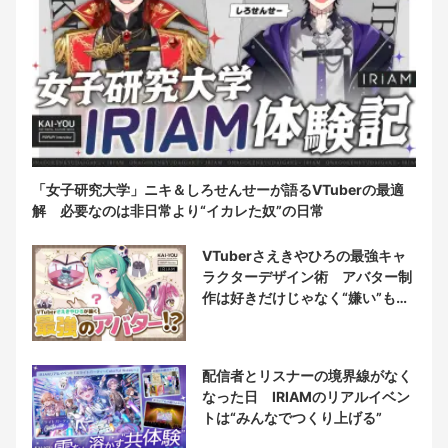
「女子研究大学」ニキ＆しろせんせーが語るVTuberの最適
解 必要なのは非日常より“イカレた奴”の日常
VTuberさえきやひろの最強キャ
ラクターデザイン術 アバター制
作は好きだけじゃなく“嫌い”もブ
チ込む!?
配信者とリスナーの境界線がなく
なった日 IRIAMのリアルイベン
トは“みんなでつくり上げる”