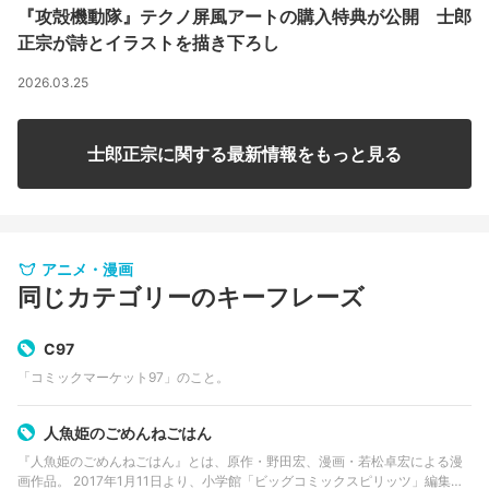
『攻殻機動隊』テクノ屏風アートの購入特典が公開 士郎
正宗が詩とイラストを描き下ろし
2026.03.25
士郎正宗に関する最新情報をもっと見る
アニメ・漫画
同じカテゴリーのキーフレーズ
C97
「コミックマーケット97」のこと。
人魚姫のごめんねごはん
『人魚姫のごめんねごはん』とは、原作・野田宏、漫画・若松卓宏による漫
画作品。 2017年1月11日より、小学館「ビッグコミックスピリッツ」編集部