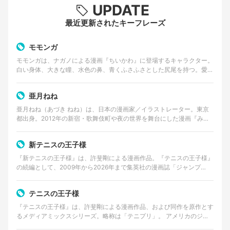
UPDATE
最近更新されたキーフレーズ
モモンガ
モモンガは、ナガノによる漫画『ちいかわ』に登場するキャラクター。
白い身体、大きな瞳、水色の鼻、青くふさふさとした尻尾を持つ。愛ら
しい外見とは対照的に、口調は尊大で、他者へ無理な要求…
亜月ねね
亜月ねね（あづき ねね）は、日本の漫画家／イラストレーター。東京
都出身。2012年の新宿・歌舞伎町や夜の世界を舞台にした漫画『みい
ちゃんと山田さん』の作者として知られる。 美術大…
新テニスの王子様
『新テニスの王子様』は、許斐剛による漫画作品。『テニスの王子様』
の続編として、2009年から2026年まで集英社の漫画誌「ジャンプ
SQ.」で連載された。 2026年8月4日発売の…
テニスの王子様
『テニスの王子様』は、許斐剛による漫画作品、および同作を原作とす
るメディアミックスシリーズ。略称は「テニプリ」。 アメリカのジュ
ニア大会で優勝経験を持つ天才テニスプレイヤー・越前…