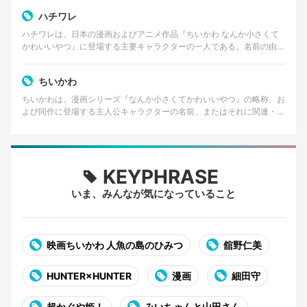
ハチワレ
ハチワレは、日本の漫画およびアニメ作品『ちいかわ なんか小さくて
かわいいやつ』に登場する主要キャラクターの一人である。名前の由来
は、猫の顔に見られる「八割れ」と呼ばれる模様に似てい…
ちいかわ
ちいかわは、漫画シリーズ『なんか小さくてかわいいやつ』の略称、お
よび同作に登場する主人公キャラクターの名前、またはそれに関連・付
随するキャラクターコンテンツ全般を指す。作者はイラス…
KEYPHRASE
いま、みんなが気になっていること
映画ちいかわ 人魚の島のひみつ
舘野仁美
HUNTER×HUNTER
漫画
細田守
超かぐや姫！
みいちゃんと山田さん