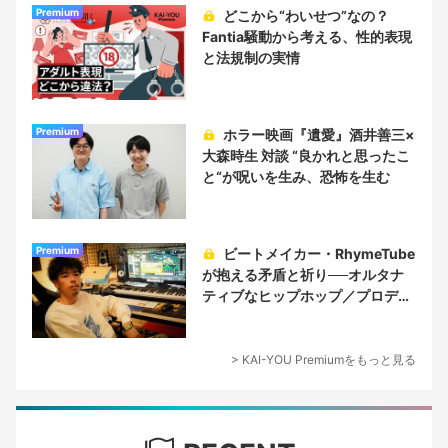
Premium
どこから“わいせつ”なの？
Fantia騒動から考える、性的表現
と法規制の実情
Premium
ホラー映画『遺愛』酒井善三×
大森時生 対談 “良かれと思ったこ
と“が呪いを生み、恐怖を生む
Premium
ビートメイカー・RhymeTube
が抱える矛盾と祈り──オルタナ
ティブなヒップホップ／プロデュ
ーサー論
> KAI-YOU Premiumをもっと見る