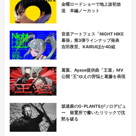
金曜ロードショーで地上波初放
送 本編ノーカット
音楽アートフェス「NIGHT HIKE
幕張」第3弾ラインナップ発表
吉田夜世、KAIRUIほか40組
葛葉、Ayase提供曲「王道」MV
公開 “王”ゆえの苦悩と葛藤を表現
舐達麻のG-PLANTSがソロデビュ
ー 留置所で書いたリリックで沈
黙を破る