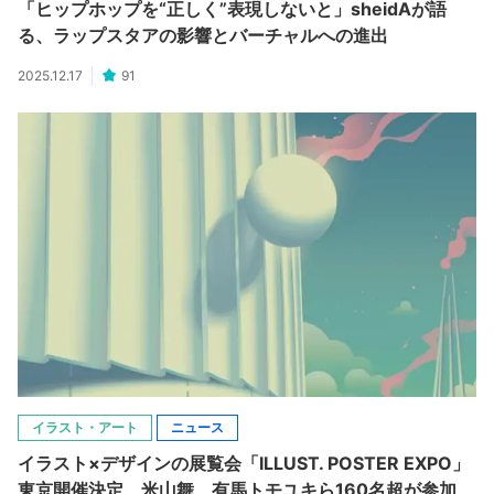
「ヒップホップを“正しく”表現しないと」sheidAが語
る、ラップスタアの影響とバーチャルへの進出
2025.12.17
91
イラスト・アート
ニュース
イラスト×デザインの展覧会「ILLUST. POSTER EXPO」
東京開催決定 米山舞、有馬トモユキら160名超が参加