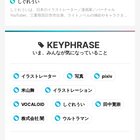
しぐれうい
しぐれういは、日本のイラストレーター／漫画家／バーチャル
YouTuber。三重県四日市市出身。ライトノベルの挿絵やキャラクター
デザインなどを手掛けるほか、VTuberとして配信活動…
KEYPHRASE
いま、みんなが気になっていること
イラストレーター
写真
pixiv
米山舞
イラストレーション
VOCALOID
しぐれうい
田中寛崇
株式会社 闇
ウルトラマン