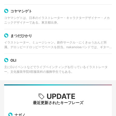
コヤマシゲト
コヤマシゲトは、日本のイラストレーター・キャラクターデザイナー・メカ
ニックデザイナーである。東京都出身。
まつだひかり
イラストレーター、ミュージシャン。創作サークル・にくきゅうおんど所
属。デロッピードロッピーでベースを担当。nakanoiseバンドでは、ギター
ボーカルを担当している。
OLI
主にDJイベントなどでライブペインティングを行っているイラストレータ
ー。文化服装学院Ⅱ部服装科の服飾学生でもある。
UPDATE
最近更新されたキーフレーズ
ナガノ