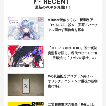
RECENT
最新のPOPをお届け！
VTuber碧依さくら、新事務所
「re;ALIZE」設立 実写／バーチ
ャル問わず配信者を募集
『THE RIBBON HERO』五十嵐祐
貴監督が語る、現代のヒーロー像
──手塚治虫『リボンの騎士』の
衝撃を再演する
Xの収益配分プログラム終了へ
オリジナルコンテンツ重視の新制
度に移行
二宮和也主演の映画『8番出口』