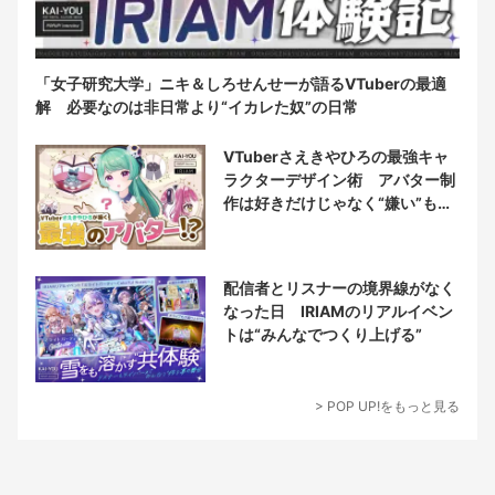
「女子研究大学」ニキ＆しろせんせーが語るVTuberの最適
解 必要なのは非日常より“イカレた奴”の日常
VTuberさえきやひろの最強キャ
ラクターデザイン術 アバター制
作は好きだけじゃなく“嫌い”もブ
チ込む!?
配信者とリスナーの境界線がなく
なった日 IRIAMのリアルイベン
トは“みんなでつくり上げる”
> POP UP!をもっと見る