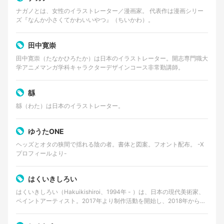
ナガノとは、女性のイラストレーター／漫画家。 代表作は漫画シリー
ズ『なんか小さくてかわいいやつ』（ちいかわ）。
田中寛崇
田中寛崇（たなかひろたか）は日本のイラストレーター。開志専門職大
学アニメマンガ学科キャラクターデザインコース非常勤講師。
緜
緜（わた）は日本のイラストレーター。
ゆうたONE
ヘッズとオタの狭間で揺れる陰の者。書体と図案。フオント配布。 -X
プロフィールより-
はくいきしろい
はくいきしろい（Hakuikishiroi、1994年 - ）は、日本の現代美術家、
ペイントアーティスト。2017年より制作活動を開始し、2018年から作
品の展示を行う。