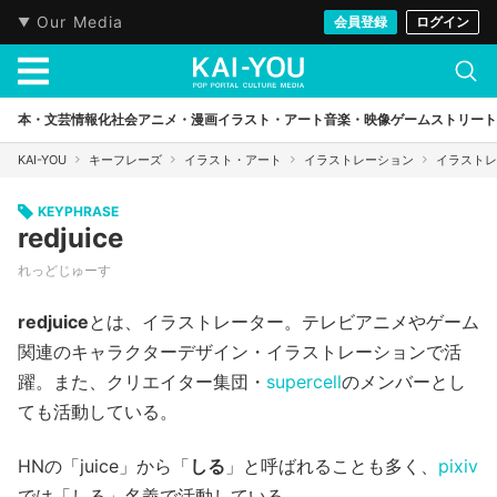
Our Media
会員登録
ログイン
本・文芸
情報化社会
アニメ・漫画
イラスト・アート
音楽・映像
ゲーム
ストリート
KAI-YOU
キーフレーズ
イラスト・アート
イラストレーション
イラストレ
KEYPHRASE
redjuice
れっどじゅーす
redjuice
とは、イラストレーター。テレビアニメやゲーム
関連のキャラクターデザイン・イラストレーションで活
躍。また、クリエイター集団・
supercell
のメンバーとし
ても活動している。
HNの「juice」から「
しる
」と呼ばれることも多く、
pixiv
では「しる」名義で活動している。