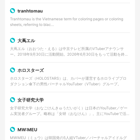
年8月に始動が発表さ…
tranhtomau
Tranhtomau is the Vietnamese term for coloring pages or coloring
sheets, referring to blac…
大蔦エル
大蔦エル（おおつた・える）は中京テレビ所属のVTuberアナウンサ
ー。2018年9月30日に活動開始。2026年6月30日をもって活動を終了
する。
ホロスターズ
ホロスターズ（HOLOSTARS）は、カバーが運営するホロライブプロ
ダクション傘下の男性バーチャルYouTuber（VTuber）グループ。
女子研究大学
女子研究大学（おなごけんきゅうだいがく）は日本のYouTuber／ゲー
ム実況者グループ。略称は「女研（おなけん）」。主にYouTubeで活動
しており、ゲーム実況やバラエティ企画動画…
MW:MEU
MW:MEU（ミュウ）は韓国発の5人組VTuber／バーチャルアイドルグ