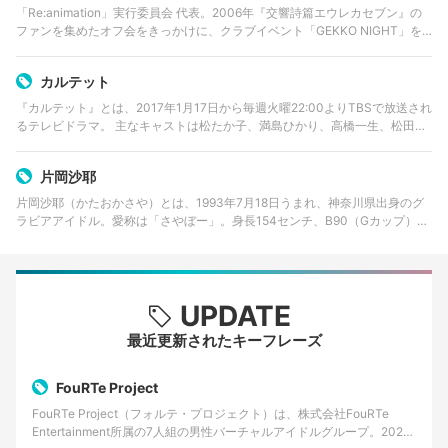
「Re:animation」実行委員会 代表。2006年『交響詩篇エウレカセブン』の
ファンを集めたオフ会をきっかけに、クラブイベント「GEKKO NIGHT」を
主催。2010年より「Re:animation」代表を務める。
カルテット
『カルテット』とは、2017年1月17日から毎週火曜22:00よりTBSで放送され
るテレビドラマ。 主なキャストは松たか子、満島ひかり、高橋一生、松田龍
平。 脚本は坂元裕二、演出・チーフプロデュースは土井裕泰。 30代。恋愛
も…
片岡沙耶
片岡沙耶（かたおかさや）とは、1993年7月18日うまれ、神奈川県出身のグ
ラビアアイドル。愛称は「さやぼー」。身長154センチ、B90（Gカップ）・
W60・H86。 小学1年生だった2001年に子役としてデビュー。子役時代はパ
ナソニッ…
UPDATE
最近更新されたキーフレーズ
FouRTe Project
FouRTe Project（フォルテ・プロジェクト）は、株式会社FouRTe
Entertainment所属の7人組の男性バーチャルアイドルグループ。2025