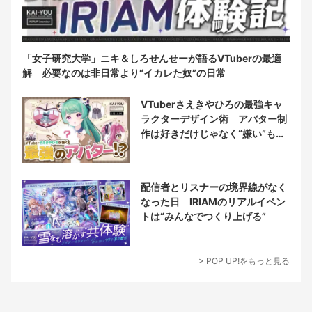
「女子研究大学」ニキ＆しろせんせーが語るVTuberの最適
解 必要なのは非日常より“イカレた奴”の日常
VTuberさえきやひろの最強キャ
ラクターデザイン術 アバター制
作は好きだけじゃなく“嫌い”もブ
チ込む!?
配信者とリスナーの境界線がなく
なった日 IRIAMのリアルイベン
トは“みんなでつくり上げる”
> POP UP!をもっと見る