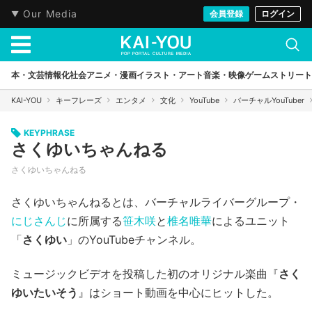
Our Media
会員登録
ログイン
本・文芸
情報化社会
アニメ・漫画
イラスト・アート
音楽・映像
ゲーム
ストリート
KAI-YOU
キーフレーズ
エンタメ
文化
YouTube
バーチャルYouTuber
KEYPHRASE
さくゆいちゃんねる
さくゆいちゃんねる
さくゆいちゃんねるとは、バーチャルライバーグループ・
にじさんじ
に所属する
笹木咲
と
椎名唯華
によるユニット
「
さくゆい
」のYouTubeチャンネル。
ミュージックビデオを投稿した初のオリジナル楽曲『
さく
ゆいたいそう
』はショート動画を中心にヒットした。