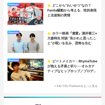
Premium
どこから“わいせつ”なの？
Fantia騒動から考える、性的表現
と法規制の実情
Premium
ホラー映画『遺愛』酒井善三×
大森時生 対談 “良かれと思ったこ
と“が呪いを生み、恐怖を生む
Premium
ビートメイカー・RhymeTube
が抱える矛盾と祈り──オルタナ
ティブなヒップホップ／プロデュ
ーサー論
> KAI-YOU Premiumをもっと見る