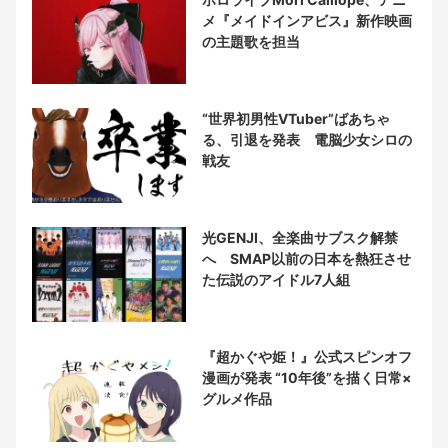
メ『メイドインアビス』新作映画
の主題歌を担当
“世界初男性VTuber”ばあちゃ
る、引退を発表 電脳少女シロの
戦友
光GENJI、全楽曲サブスク解禁
へ SMAP以前の日本を熱狂させ
た伝説のアイドル7人組
『超かぐや姫！』公式スピンオフ
漫画が発表 “10年後”を描く日常×
グルメ作品