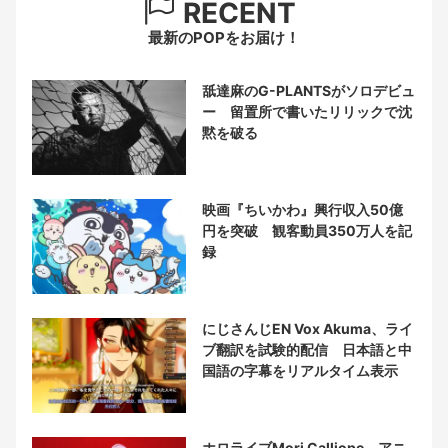
RECENT
最新のPOPをお届け！
舐達麻のG-PLANTSがソロデビュ
ー 留置所で書いたリリックで沈
黙を破る
映画『ちいかわ』興行収入50億
円を突破 観客動員350万人を記
録
にじさんじEN Vox Akuma、ライ
ブ翻訳を試験的配信 日本語と中
国語の字幕をリアルタイム表示
ホロライブMori Calliope、アニ