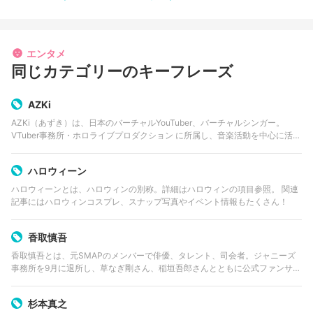
エンタメ
同じカテゴリーのキーフレーズ
AZKi
AZKi（あずき）は、日本のバーチャルYouTuber、バーチャルシンガー。
VTuber事務所・ホロライブプロダクション に所属し、音楽活動を中心に活動
している。2018年にデビューし、歌唱を主軸とした「バーチャルシンガー」
として多くのオリ…
ハロウィーン
ハロウィーンとは、ハロウィンの別称。詳細はハロウィンの項目参照。 関連
記事にはハロウィンコスプレ、スナップ写真やイベント情報もたくさん！
香取慎吾
香取慎吾とは、元SMAPのメンバーで俳優、タレント、司会者。ジャニーズ
事務所を9月に退所し、草なぎ剛さん、稲垣吾郎さんとともに公式ファンサイ
ト「新しい地図」を立ち上げた。
杉本真之