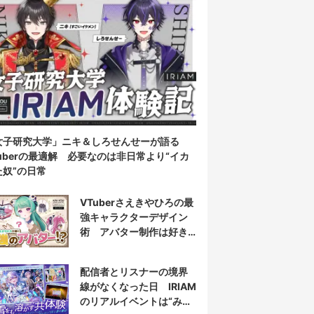
女子研究大学」ニキ＆しろせんせーが語る
Tuberの最適解 必要なのは非日常より“イカ
た奴”の日常
VTuberさえきやひろの最
強キャラクターデザイン
術 アバター制作は好き
だけじゃなく“嫌い”もブチ
込む!?
配信者とリスナーの境界
線がなくなった日 IRIAM
のリアルイベントは“みん