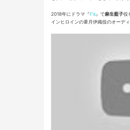
2018年にドラマ『
I''s
』で
麻生藍子
役
インヒロインの葦月伊織役のオーディ