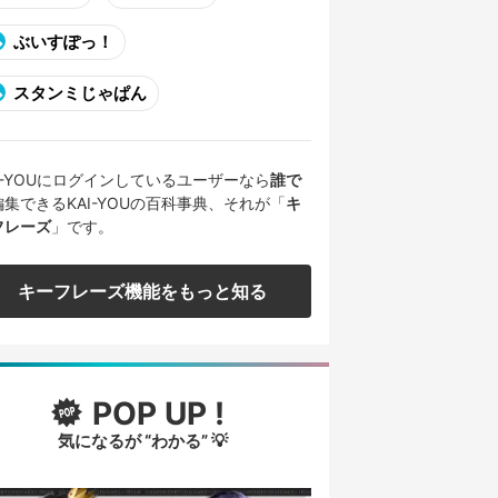
ぶいすぽっ！
スタンミじゃぱん
AI-YOUにログインしているユーザーなら
誰で
編集できるKAI-YOUの百科事典、それが「
キ
フレーズ
」です。
キーフレーズ機能をもっと知る
POP UP !
気になるが “わかる” 💡