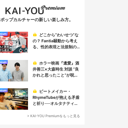
ポップカルチャーの新しい楽しみ方。
mium
どこから“わいせつ”な
の？ Fantia騒動から考え
る、性的表現と法規制の
実情
mium
ホラー映画『遺愛』酒
井善三×大森時生 対談 “良
かれと思ったこと“が呪い
を生み、恐怖を生む
mium
ビートメイカー・
RhymeTubeが抱える矛盾
と祈り──オルタナティブ
なヒップホップ／プロデ
ューサー論
> KAI-YOU Premiumをもっと見る