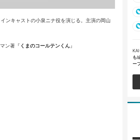
メインキャストの小泉ニナ役を演じる。主演の岡山
マン著『
くまのコールテンくん
』
K
も
ー