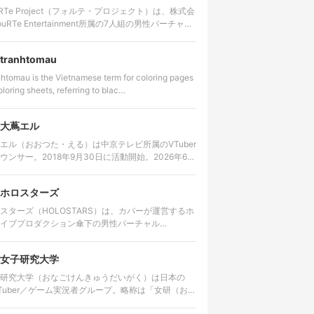
uRTe Project（フォルテ・プロジェクト）は、株式会
ouRTe Entertainment所属の7人組の男性バーチャル
ドルグループ。2025年8月に始動が発表さ…
tranhtomau
htomau is the Vietnamese term for coloring pages
oloring sheets, referring to blac…
大蔦エル
エル（おおつた・える）は中京テレビ所属のVTuber
ウンサー。2018年9月30日に活動開始。2026年6月
日をもって活動を終了する。
ホロスターズ
スターズ（HOLOSTARS）は、カバーが運営するホ
イブプロダクション傘下の男性バーチャル
uTuber（VTuber）グループ。
女子研究大学
研究大学（おなごけんきゅうだいがく）は日本の
uTuber／ゲーム実況者グループ。略称は「女研（おな
）」。主にYouTubeで活動しており、ゲーム実況や