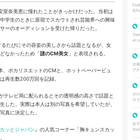
Fo
安室奈美恵に憧れたことがきっかけだった。当初は
社F
アイ
中学生のときに原宿でスカウトされ芸能界への興味
サーのオーディションを受けた帰りだった。
Tran
or c
出演するたびにその容姿の美しさから話題となるが、女
どなかったため「
謎のCM美女
」と表現される。
大蔦
日本、ポカリスエットのCMと、ホットペーパービュ
アナ
30
は再生数200万回を記録。
ホロ
写真がテレビ局に配られるとその透明感の高さで話題と
ロラ
生した。実際は本人は別の写真を希望していたが、
Yo
写真に決定した。
女子
カッとジャパン
』の人気コーナー「胸キュンスカッ
Yo
けん
。