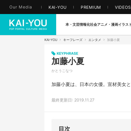
Our Media
KAI-YOU
PREMIUM
VIDEO
本・文芸
情報化社会
アニメ・漫画
イラス
KAI-YOU
キーフレーズ
エンタメ
加藤小夏
KEYPHRASE
加藤小夏
かとうこなつ
加藤小夏は、日本の女優。宣材美女と
最終更新日: 2019.11.27
目次