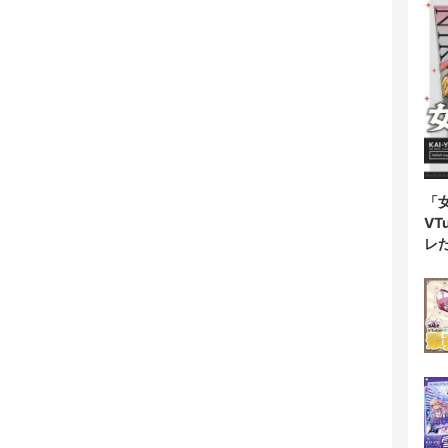
「
V
レ