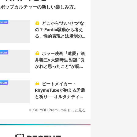
ポップカルチャーの新しい楽しみ方。
mium
どこから“わいせつ”な
の？ Fantia騒動から考え
る、性的表現と法規制の
実情
mium
ホラー映画『遺愛』酒
井善三×大森時生 対談 “良
かれと思ったこと“が呪い
を生み、恐怖を生む
mium
ビートメイカー・
RhymeTubeが抱える矛盾
と祈り──オルタナティブ
なヒップホップ／プロデ
ューサー論
> KAI-YOU Premiumをもっと見る