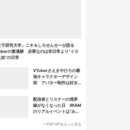
女子研究大学」ニキ＆しろせんせーが語る
Tuberの最適解 必要なのは非日常より“イカ
た奴”の日常
VTuberさえきやひろの最
強キャラクターデザイン
術 アバター制作は好き
だけじゃなく“嫌い”もブチ
込む!?
配信者とリスナーの境界
線がなくなった日 IRIAM
のリアルイベントは“みん
なでつくり上げる”
> POP UP!をもっと見る