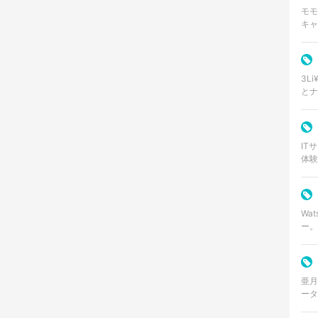
モモ
キャ
さふ
口調
3L
とナ
ア、
アフ
IT
体験
イン
ドサ
Wa
ー。200
ート
徴と
亜月
ータ
界を