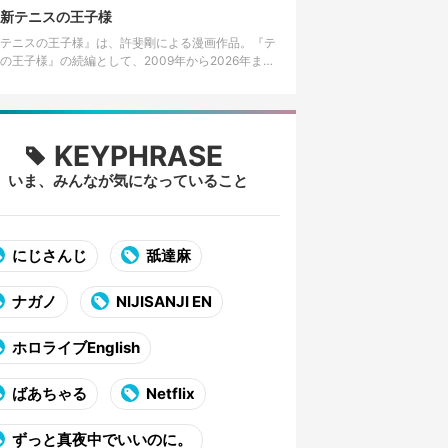
して知られる。 美術大…
新テニスの王子様
テニスの王子様』は、許斐剛による漫画作品。『テ
の王子様』の続編として、2009年から2026年まで
社の漫画誌「ジャンプSQ.」で連載された。 2026年
4日発売の…
KEYPHRASE
いま、みんなが気になっていること
にじさんじ
舐達麻
ナガノ
NIJISANJI EN
ホロライブEnglish
ばあちゃる
Netflix
ずっと真夜中でいいのに。