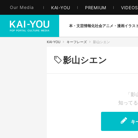
Our Media
KAI-YOU
PREMIUM
VIDEO
本・文芸
情報化社会
アニメ・漫画
イラス
KAI-YOU
キーフレーズ
影山シエン
影山シエン
「影
知ってる
キ