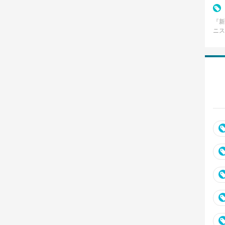
『新
ニス
集英
8月