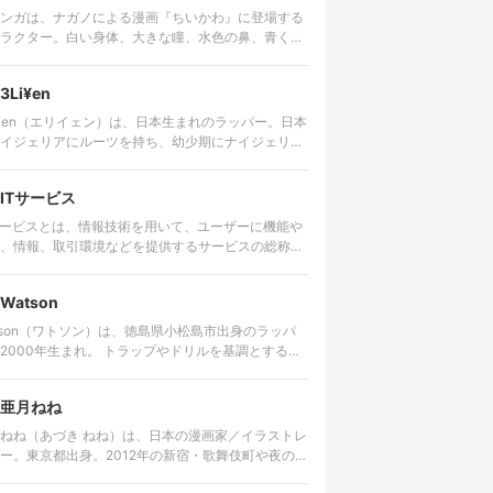
ンガは、ナガノによる漫画『ちいかわ』に登場する
ラクター。白い身体、大きな瞳、水色の鼻、青くふ
さとした尻尾を持つ。愛らしい外見とは対照的に、
は尊大で、他者へ無理な要求…
3Li¥en
i¥en（エリイェン）は、日本生まれのラッパー。日本
イジェリアにルーツを持ち、幼少期にナイジェリ
その後アメリカで生活した経験を持つ。 ゴスペルや
ロビートを原点に、…
ITサービス
サービスとは、情報技術を用いて、ユーザーに機能や
、情報、取引環境などを提供するサービスの総称。
ターネットを通じて利用するWebサービスやクラウ
ービス、動画・音楽…
Watson
tson（ワトソン）は、徳島県小松島市出身のラッパ
0年生まれ。 トラップやドリルを基調とするビ
に対し、細かな言葉を高速で畳みかけるラップを特
する。貧しかった…
亜月ねね
ねね（あづき ねね）は、日本の漫画家／イラストレ
ー。東京都出身。2012年の新宿・歌舞伎町や夜の世
舞台にした漫画『みいちゃんと山田さん』の作者と