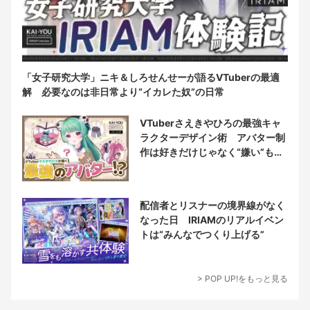
「女子研究大学」ニキ＆しろせんせーが語るVTuberの最適
解 必要なのは非日常より“イカレた奴”の日常
VTuberさえきやひろの最強キャ
ラクターデザイン術 アバター制
作は好きだけじゃなく“嫌い”もブ
チ込む!?
配信者とリスナーの境界線がなく
なった日 IRIAMのリアルイベン
トは“みんなでつくり上げる”
> POP UP!をもっと見る