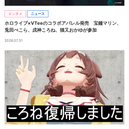
エンタメ
ニュース
ホロライブ×VTeeのコラボアパレル発売 宝鐘マリン、
兎田ぺこら、戌神ころね、猫又おかゆが参加
2026.07.31