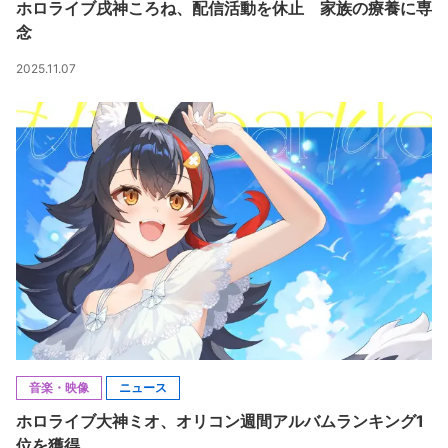
ホロライブ戌神ころね、配信活動を休止 家族の療養に専
念
2025.11.07
音楽・映像
ニュース
ホロライブ大神ミオ、オリコン週間アルバムランキング1
位を獲得