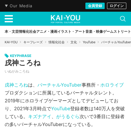
Our Media
会員登録
ログイン
本・文芸
情報化社会
アニメ・漫画
イラスト・アート
音楽・映像
ゲーム
ストリート
KAI-YOU
キーフレーズ
情報化社会
文化
YouTube
バーチャルYouTuber
KEYPHRASE
戌神ころね
いぬがみころね
戌神ころね
は、
バーチャルYouTuber
事務所・
ホロライブ
プロダクションに所属しているバーチャルタレント。
2019年にホロライブゲーマーズとしてデビューしてお
り、2021年3月時点で
YouTube
登録者数は140万人を突破
している。
キズナアイ
、
がうるぐら
次いで3番目に登録者
の多いバーチャルYouTuberになっている。