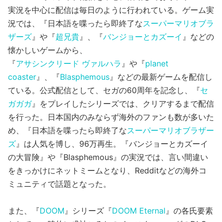
実況を中心に配信は毎日のように行われている。ゲーム実
況では、『日本語を喋ったら即終了な
スーパーマリオブラ
ザーズ
』や『
超兄貴
』、『
バンジョーとカズーイ
』などの
懐かしいゲームから、
『
アサシンクリード ヴァルハラ
』や『
planet
coaster
』、『
Blasphemous
』などの最新ゲームを配信し
ている。公式配信として、セガの60周年を記念し、『
セ
ガガガ
』をプレイしたシリーズでは、クリアするまで配信
を行った。日本国内のみならず海外のファンも数が多いた
め、『日本語を喋ったら即終了な
スーパーマリオブラザー
ズ
』は人気を博し、96万再生。『バンジョーとカズーイ
の大冒険』や『Blasphemous』の実況では、言い間違い
をきっかけにネットミームとなり、Redditなどの海外コ
ミュニティで話題となった。
また、『
DOOM
』シリーズ『
DOOM Eternal
』の各氏要素