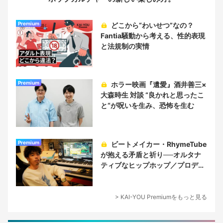
Premium
どこから“わいせつ”なの？
Fantia騒動から考える、性的表現
と法規制の実情
Premium
ホラー映画『遺愛』酒井善三×
大森時生 対談 “良かれと思ったこ
と“が呪いを生み、恐怖を生む
Premium
ビートメイカー・RhymeTube
が抱える矛盾と祈り──オルタナ
ティブなヒップホップ／プロデュ
ーサー論
> KAI-YOU Premiumをもっと見る