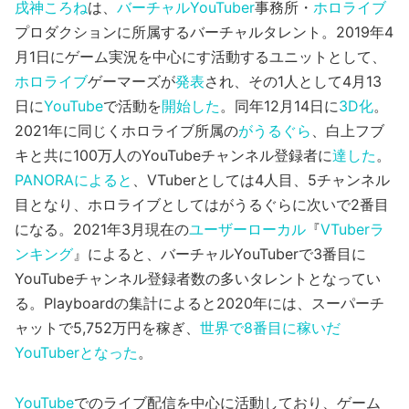
戌神ころね
は、
バーチャルYouTuber
事務所・
ホロライブ
プロダクションに所属するバーチャルタレント。2019年4
月1日にゲーム実況を中心にす活動するユニットとして、
ホロライブ
ゲーマーズが
発表
され、その1人として4月13
日に
YouTube
で活動を
開始した
。同年12月14日に
3D化
。
2021年に同じくホロライブ所属の
がうるぐら
、白上フブ
キと共に100万人のYouTubeチャンネル登録者に
達した
。
PANORAによると
、VTuberとしては4人目、5チャンネル
目となり、ホロライブとしてはがうるぐらに次いで2番目
になる。2021年3月現在の
ユーザーローカル
『
VTuberラ
ンキング
』によると、バーチャルYouTuberで3番目に
YouTubeチャンネル登録者数の多いタレントとなってい
る。Playboardの集計によると2020年には、スーパーチ
ャットで5,752万円を稼ぎ、
世界で8番目に稼いだ
YouTuberとなった
。
YouTube
でのライブ配信を中心に活動しており、ゲーム