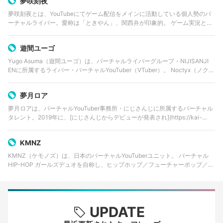
夢咲刻夜
夢咲刻夜とは、YouTubeにてゲーム配信をメインに活動している個人勢のバ
ーチャルライバー。愛称は「ときやん」、関西弁が印象的。 ゲーム実況と
TRPG・マーダーミステリーを中心に、配信や企画参加をしている。TRPGに
おけるRP（ロールプレイ…
遊間ユーゴ
Yugo Asuma（遊間ユーゴ）は、バーチャルライバーグループ・NIJISANJI
ENに所属するライバー・バーチャルYouTuber（VTuber）。 Noctyx（ノクテ
ィクス）のメンバーとして、2022年2月22日にデビューした。…
夢月ロア
夢月ロアは、バーチャルYouTuber事務所・にじさんじに所属するバーチャル
タレント。2019年に、[にじさんじからデビューが発表され](https://kai-
you.net/article/61146)、同年1月17日に活動開始した。2…
KMNZ
KMNZ（ケモノズ）は、日本のバーチャルYouTuberユニット。 バーチャル
HIP-HOP ガールズデュオを自称し、ヒップホップ／フューチャーポップ／ラ
ップを中心とした楽曲やライブ活動、生配信を中心とした活動を行う。
Wright Flye…
UPDATE