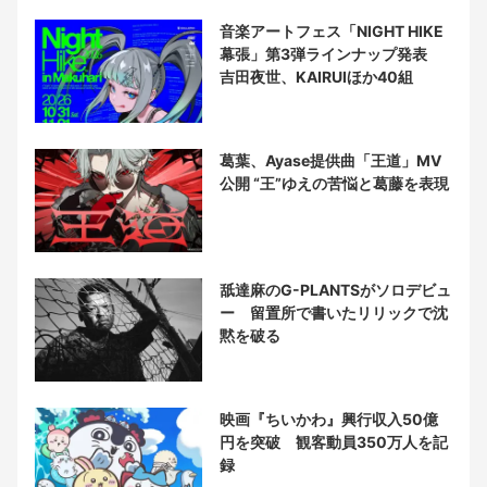
音楽アートフェス「NIGHT HIKE
幕張」第3弾ラインナップ発表
吉田夜世、KAIRUIほか40組
葛葉、Ayase提供曲「王道」MV
公開 “王”ゆえの苦悩と葛藤を表現
舐達麻のG-PLANTSがソロデビュ
ー 留置所で書いたリリックで沈
黙を破る
映画『ちいかわ』興行収入50億
円を突破 観客動員350万人を記
録