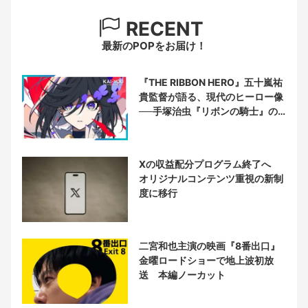
RECENT
最新のPOPをお届け！
『THE RIBBON HERO』五十嵐祐
貴監督が語る、現代のヒーロー像
──手塚治虫『リボンの騎士』の
衝撃を再演する
Xの収益配分プログラム終了へ
オリジナルコンテンツ重視の新制
度に移行
二宮和也主演の映画『8番出口』
金曜ロードショーで地上波初放
送 本編ノーカット