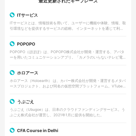
最近更新されたキーフレーズ
ITサービス
ITサービスとは、情報技術を用いて、ユーザーに機能や体験、情報、取
引環境などを提供するサービスの総称。 インターネットを通じて利用
するWebサービスやクラウドサービス、動画・音楽…
POPOPO
POPOPO（ぽぽぽ）は、POPOPO株式会社が開発・運営する、アバタ
ーを用いたコミュニケーションアプリ。「カメラのいらないテレビ電
話」をコンセプトに掲げ、ユーザーは顔出しをせずに…
ホロアース
ホロアース（Holoearth） は、カバー株式会社が開発・運営するメタバ
ースプロジェクト、および同名の仮想空間プラットフォーム。VTuber
グループ・ホロライブプロダクションの世…
うぶごえ
うぶごえ（Ubugoe）は、日本のクラウドファンディングサービス。う
ぶごえ株式会社が運営し、2021年1月に提供を開始した。
CFA Course in Delhi