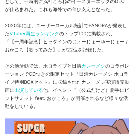
として、一時的に戌神ころねのイースターエッグのDLC
が仕込まれた。これも海外での伸び支えとなった。
2020年には、ユーザーローカル統計でPANORAが発表し
た
VTuber再生ランキング
のトップ100に掲載され、
『【一周年記念】ヒャダインのじょーじょーゆーじょー /
おかころ【歌ってみた】』が22位を記録した。
その他活動では、ホロライブと日清
カレーメシ
のコラボレ
ーションでCDつきの限定セット『日清カレーメシ ホロラ
イブ特別BOXセット』に収録されたカレーメシ実演販売動
画に
出演している
他、イベント『（公式だけど）勝手にビ
ットサミット feat. おかころ』が開催されるなど様々な活
動をしている。