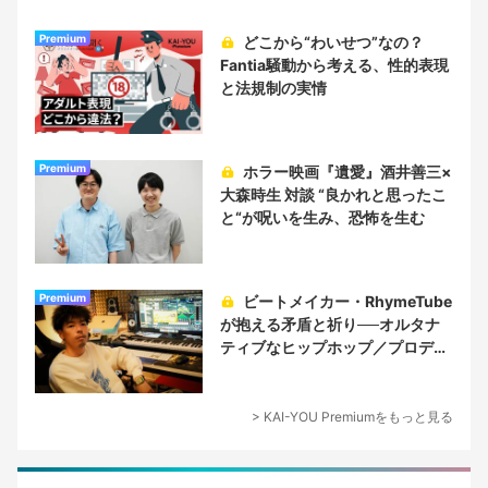
Premium
どこから“わいせつ”なの？
Fantia騒動から考える、性的表現
と法規制の実情
Premium
ホラー映画『遺愛』酒井善三×
大森時生 対談 “良かれと思ったこ
と“が呪いを生み、恐怖を生む
Premium
ビートメイカー・RhymeTube
が抱える矛盾と祈り──オルタナ
ティブなヒップホップ／プロデュ
ーサー論
> KAI-YOU Premiumをもっと見る