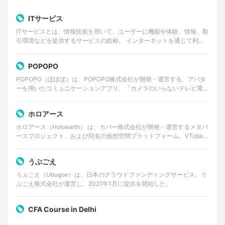
ITサービス
ITサービスとは、情報技術を用いて、ユーザーに機能や体験、情報、取
引環境などを提供するサービスの総称。 インターネットを通じて利用
するWebサービスやクラウドサービス、動画・音楽…
POPOPO
POPOPO（ぽぽぽ）は、POPOPO株式会社が開発・運営する、アバタ
ーを用いたコミュニケーションアプリ。「カメラのいらないテレビ電
話」をコンセプトに掲げ、ユーザーは顔出しをせずに…
ホロアース
ホロアース（Holoearth） は、カバー株式会社が開発・運営するメタバ
ースプロジェクト、および同名の仮想空間プラットフォーム。VTuber
グループ・ホロライブプロダクションの世…
うぶごえ
うぶごえ（Ubugoe）は、日本のクラウドファンディングサービス。う
ぶごえ株式会社が運営し、2021年1月に提供を開始した。
CFA Course in Delhi