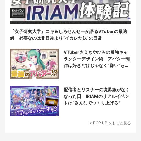
「女子研究大学」ニキ＆しろせんせーが語るVTuberの最適
解 必要なのは非日常より“イカレた奴”の日常
VTuberさえきやひろの最強キャ
ラクターデザイン術 アバター制
作は好きだけじゃなく“嫌い”もブ
チ込む!?
配信者とリスナーの境界線がなく
なった日 IRIAMのリアルイベン
トは“みんなでつくり上げる”
> POP UP!をもっと見る