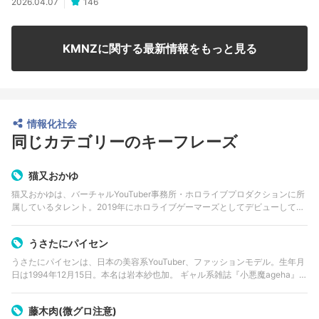
2026.04.07
146
KMNZに関する最新情報をもっと見る
情報化社会
同じカテゴリーのキーフレーズ
猫又おかゆ
猫又おかゆは、バーチャルYouTuber事務所・ホロライブプロダクションに所
属しているタレント。2019年にホロライブゲーマーズとしてデビューしてお
り、2021年2月時点でYouTube登録者数は87万人を突破している。
うさたにパイセン
うさたにパイセンは、日本の美容系YouTuber、ファッションモデル。生年月
日は1994年12月15日。本名は岩本紗也加。 ギャル系雑誌『小悪魔ageha』の
モデルとしても活躍している。YouTubeチャンネルの名前は「usatani…
藤木肉(微グロ注意)