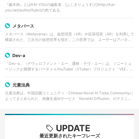
『藤木肉』とはKAI-YOUの編集者、[ふじきりょうすけ](http://kai-
you.net/author/fujiki)の肉である。
メタバース
メタバース（Metaverse）は、仮想現実（VR）や拡張現実（AR）を利用して
構築された、三次元の仮想世界を指す。この世界では、ユーザーはアバター
を通じて他のユーザーと交流したり、コンテンツを作成・共有したり、様々
な活動を行うことができる…
Dev-a
「Dev-a」（デヴェロプメント・エー、通称：デヴ・エー）は、ソニーミュ
ージックが展開するバーチャルYouTuber（VTuber）プロジェクト「VEE」に
所属するバーチャルタレント第1弾メンバー。音門るき、九条林檎、秋雪こは
く、トゥルシー…
元素法典
元素法典は、中国語圏コミュニティ・Chinese Novel AI Tieba Communityに
よってまとめられた、画像生成AIサービス「NovelAI Diffusion」のテクニッ
ク集。「水魔法」「空间法」といった見出しごとに、イラ…
UPDATE
最近更新されたキーフレーズ