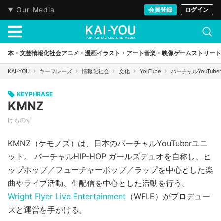
Our Media
会員登録
ログイン
本・文芸
情報化社会
アニメ・漫画
イラスト・アート
音楽・映像
ゲーム
ストリート
KAI-YOU
キーフレーズ
情報化社会
文化
YouTube
バーチャルYouTuber
KEYPHRASE
KMNZ
けものず
KMNZ（ケモノズ）は、日本のバーチャルYouTuberユニ
ット。 バーチャルHIP-HOP ガールズデュオを自称し、ヒ
ップホップ／フューチャーポップ／ラップを中心とした楽
曲やライブ活動、生配信を中心とした活動を行う。
Wright Flyer Live Entertainment
（WFLE）がプロデュー
スと運営を手がける。