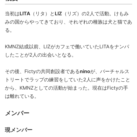
当初は
LITA
（リタ）と
LIZ
（リズ）の2人で活動。けもみ
みの国からやってきており、それぞれの種族は犬と猫であ
る。
KMNZ結成以前、LIZがカフェで働いていたLITAをナンパ
したことが2人の出会いとなる。
その後、Fictyの共同創設者である
nino
が、バーチャルス
トリートでラップの練習をしていた2人に声をかけたこと
から、KMNZとしての活動が始まった。現在はFictyの手
は離れている。
メンバー
現メンバー