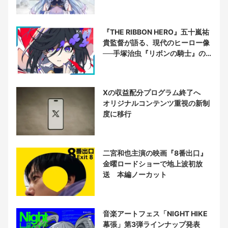
『THE RIBBON HERO』五十嵐祐
貴監督が語る、現代のヒーロー像
──手塚治虫『リボンの騎士』の
衝撃を再演する
Xの収益配分プログラム終了へ
オリジナルコンテンツ重視の新制
度に移行
二宮和也主演の映画『8番出口』
金曜ロードショーで地上波初放
送 本編ノーカット
音楽アートフェス「NIGHT HIKE
幕張」第3弾ラインナップ発表