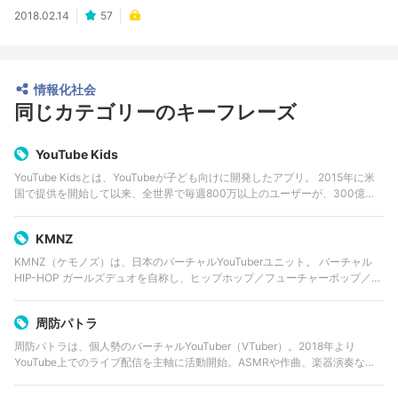
2018.02.14
57
情報化社会
同じカテゴリーのキーフレーズ
YouTube Kids
YouTube Kidsとは、YouTubeが子ども向けに開発したアプリ。 2015年に米
国で提供を開始して以来、全世界で毎週800万以上のユーザーが、300億回
以上動画を視聴している。現在、日本を含め世界28カ国で提供されている。
…
KMNZ
KMNZ（ケモノズ）は、日本のバーチャルYouTuberユニット。 バーチャル
HIP-HOP ガールズデュオを自称し、ヒップホップ／フューチャーポップ／ラ
ップを中心とした楽曲やライブ活動、生配信を中心とした活動を行う。
Wright Flye…
周防パトラ
周防パトラは、個人勢のバーチャルYouTuber（VTuber）。2018年より
YouTube上でのライブ配信を主軸に活動開始。ASMRや作曲、楽器演奏な
ど、多くのクリエイティブな才能を覗かせる。元々は「774.inc」(現・なな
しいんく）…