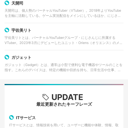
天開司
天開司は、個人勢のバーチャルYouTuber（VTuber）。2018年よりYouTube
を主軸に活動している。ゲーム実況配信をメインにしているほか、にじさん
じ甲子園や神域Streamerリーグなど多くの企画に関わっている。
宇佐美リト
宇佐美リトとは、バーチャルYouTuberグループ・にじさんじに所属する
VTuber。2023年3月にデビューしたユニット・Oriens（オリエンス）のメン
バー。バーチャル・タレント・アカデミー2期生出身。
ガジェット
ガジェット（Gadget）とは、通常は小型で便利な電子機器やツールのことを
指す。これらのデバイスは、特定の機能や目的を持ち、日常生活や仕事、娯
楽などで役立つことが多い。ガジェットは、先進的な技術を取り入れたもの
が多く、ユーザーの利便性を高め…
UPDATE
最近更新されたキーフレーズ
ITサービス
ITサービスとは、情報技術を用いて、ユーザーに機能や体験、情報、取