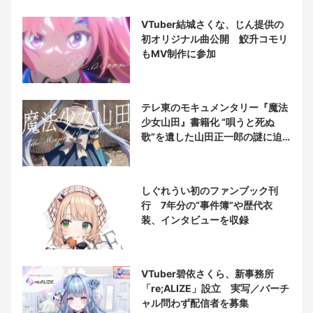
VTuber結城さくな、じん提供の
初オリジナル曲公開 鮫升コモリ
もMV制作に参加
テレ東のモキュメンタリー『魔法
少女山田』書籍化 “唄うと死ぬ
歌”を遺した山田正一郎の謎に迫
る
しぐれうい初のファンブック刊
行 7年分の“事件簿”や歴代衣
装、インタビューを収録
VTuber碧依さくら、新事務所
「re;ALIZE」設立 実写／バーチ
ャル問わず配信者を募集