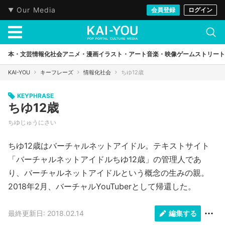
Our Media
会員登録
ログイン
本・文芸
情報化社会
アニメ・漫画
イラスト・アート
音楽・映像
ゲーム
ストリート
KAI-YOU
キーフレーズ
情報化社会
ちゆ12歳
KEYPHRASE
ちゆ12歳
ちゆじゅうにさい
ちゆ12歳はバーチャルネットアイドル。テキストサイト
「バーチャルネットアイドルちゆ12歳」の管理人であ
り、バーチャルネットアイドルという概念の生みの親。
2018年2月、バーチャルYouTuberとして帰還した。
最終更新日: 2018.02.14
編集する