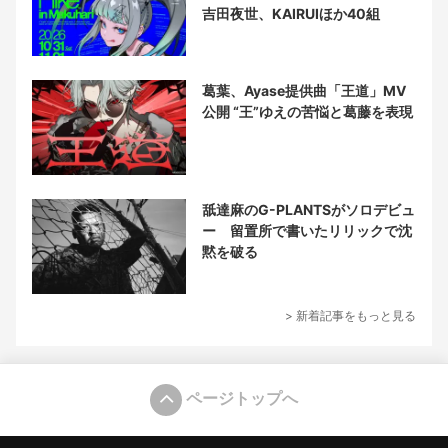
吉田夜世、KAIRUIほか40組
葛葉、Ayase提供曲「王道」MV
公開 “王”ゆえの苦悩と葛藤を表現
舐達麻のG-PLANTSがソロデビュ
ー 留置所で書いたリリックで沈
黙を破る
> 新着記事をもっと見る
ページトップへ