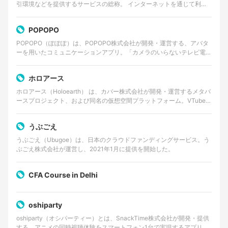
引環境などを提供するサービスの総称。 インターネットを通じて利用
するWebサービスやクラウドサービス、動画・音楽…
POPOPO
POPOPO（ぽぽぽ）は、POPOPO株式会社が開発・運営する、アバタ
ーを用いたコミュニケーションアプリ。「カメラのいらないテレビ電
話」をコンセプトに掲げ、ユーザーは顔出しをせずに…
ホロアース
ホロアース（Holoearth） は、カバー株式会社が開発・運営するメタバ
ースプロジェクト、および同名の仮想空間プラットフォーム。VTuber
グループ・ホロライブプロダクションの世…
うぶごえ
うぶごえ（Ubugoe）は、日本のクラウドファンディングサービス。う
ぶごえ株式会社が運営し、2021年1月に提供を開始した。
CFA Course in Delhi
oshiparty
oshiparty（オシパーティー）とは、SnackTime株式会社が開発・提供
する、アニメの同時視聴体験をスマートフォン1台で実現するアプリケ