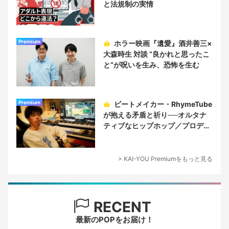
と法規制の実情
Premium
ホラー映画『遺愛』酒井善三×
大森時生 対談 “良かれと思ったこ
と“が呪いを生み、恐怖を生む
Premium
ビートメイカー・RhymeTube
が抱える矛盾と祈り──オルタナ
ティブなヒップホップ／プロデュ
ーサー論
> KAI-YOU Premiumをもっと見る
RECENT
最新のPOPをお届け！