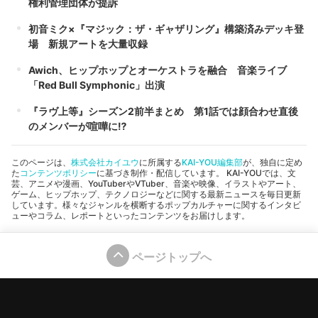
権利管理団体が提訴
初音ミク×『マジック：ザ・ギャザリング』構築済みデッキ登
場 新規アートを大量収録
Awich、ヒップホップとオーケストラを融合 音楽ライブ
「Red Bull Symphonic」出演
『ラヴ上等』シーズン2前半まとめ 第1話では顔合わせ直後
のメンバーが喧嘩に⁉︎
このページは、
株式会社カイユウ
に所属する
KAI-YOU編集部
が、独自に定め
た
コンテンツポリシー
に基づき制作・配信しています。 KAI-YOUでは、文
芸、アニメや漫画、YouTuberやVTuber、音楽や映像、イラストやアート、
ゲーム、ヒップホップ、テクノロジーなどに関する最新ニュースを毎日更新
しています。様々なジャンルを横断するポップカルチャーに関するインタビ
ューやコラム、レポートといったコンテンツをお届けします。
ページトップへ