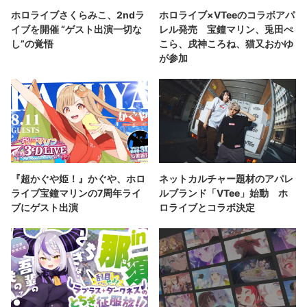
ホロライブさくらみこ、2ndラ
ホロライブ×VTeeのコラボアパ
イブを開催 “ゲスト出演一切な
レル発売 宝鐘マリン、兎田ぺ
し”の覚悟
こら、戌神ころね、猫又おかゆ
が参加
『超かぐや姫！』かぐや、ホロ
ネットカルチャー題材のアパレ
ライブ宝鐘マリンの7周年ライ
ルブランド「VTee」始動 ホ
ブにゲスト出演
ロライブとコラボ決定