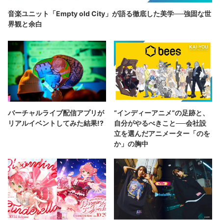
音楽ユニット「Empty old City」が語る徹底した美学──強固な世
界観と余白
バーチャルライブ配信アプリが
“インディーアニメ“の足跡と、
リアルイベントしてみた結果!?
自分がやるべきこと──会社設
立を選んだアニメーター「のを
か」の胸中