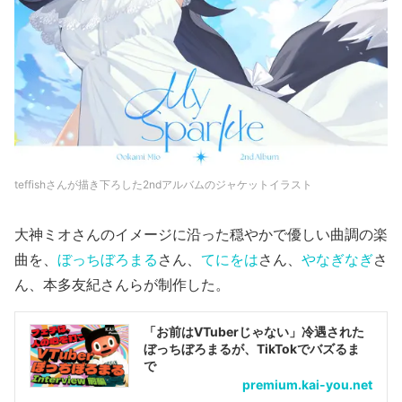
teffishさんが描き下ろした2ndアルバムのジャケットイラスト
大神ミオさんのイメージに沿った穏やかで優しい曲調の楽
曲を、
ぼっちぼろまる
さん、
てにをは
さん、
やなぎなぎ
さ
ん、本多友紀さんらが制作した。
「お前はVTuberじゃない」冷遇された
ぼっちぼろまるが、TikTokでバズるま
で
premium.kai-you.net