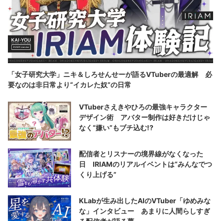
「女子研究大学」ニキ＆しろせんせーが語るVTuberの最適解 必
要なのは非日常より“イカレた奴”の日常
VTuberさえきやひろの最強キャラクター
デザイン術 アバター制作は好きだけじゃ
なく“嫌い”もブチ込む!?
配信者とリスナーの境界線がなくなった
日 IRIAMのリアルイベントは“みんなでつ
くり上げる”
KLabが生み出したAIのVTuber「ゆめみな
な」インタビュー あまりに人間らしすぎ