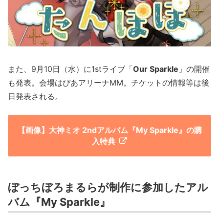
また、9月10日（水）に1stライブ「
Our Sparkle
」の開催
も発表。会場はぴあアリーナMM。チケットの情報等は後
日発表される。
【画像】大神ミオ 2ndアルバム『My Sparkle』の購
入特典
ぼっちぼろまるらが制作に参加したアル
バム『My Sparkle』