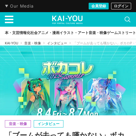
Our Media
会員登録
ログイン
本・文芸
情報化社会
アニメ・漫画
イラスト・アート
音楽・映像
ゲーム
ストリート
KAI-YOU
音楽・映像
インタビュー
「ブームが去っても嘆かない」ボカロP
音楽・映像
インタビュー
「ブームが去っても嘆かない」ボカ