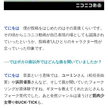
てにをは
僕が投稿をはじめたのはその直後くらいです。
その頃からニコニコ動画が自己表現の場としても認識され
ていったというか、投稿者1人ひとりのキャラクター性が
立っていった印象です。
──ではボカロ曲以外ではどんな曲を聞いていましたか？
てにをは
音楽という意味では、
ユーミン
さん（松任谷由
実）や
浜田省吾
さんなど、そして親が聞いていたフォーク
ソングが原体験ですね。ギターを教えてくれたおじさんも
フォーク世代でした。あと全然ジャンルは違うけど
筋肉少
女帯
や
BUCK-TICK
も。