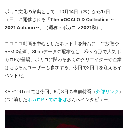
ボカロ文化の祭典として、10月14日（木）から17日
（日）に開催される「
The VOCALOID Collection ～
2021 Autumn～
」（通称・
ボカコレ2021秋
）。
ニコニコ動画を中心としたネット上を舞台に、生放送や
REMIX企画、Stemデータの配布など、様々な形で人気ボ
カロPが登場。ボカロに関わる多くのクリエイターや企業
はもちろんユーザーも参加する、今回で3回目を迎えるイ
ベントだ。
KAI-YOU.netでは今回、9月3日の事前特番（
外部リンク
）
に出演した
ボカロP
・
てにをは
さんへインタビュー。