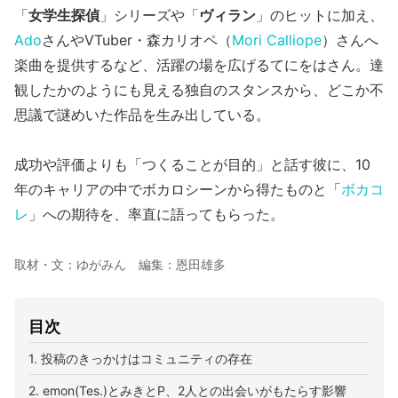
「
女学生探偵
」シリーズや「
ヴィラン
」のヒットに加え、
Ado
さんやVTuber・森カリオペ（
Mori Calliope
）さんへ
楽曲を提供するなど、活躍の場を広げるてにをはさん。達
観したかのようにも見える独自のスタンスから、どこか不
思議で謎めいた作品を生み出している。
成功や評価よりも「つくることが目的」と話す彼に、10
年のキャリアの中でボカロシーンから得たものと「
ボカコ
レ
」への期待を、率直に語ってもらった。
取材・文：ゆがみん 編集：恩田雄多
目次
1. 投稿のきっかけはコミュニティの存在
2. emon(Tes.)とみきとP、2人との出会いがもたらす影響