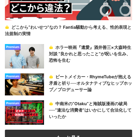
どこから“わいせつ”なの？ Fantia騒動から考える、性的表現と
法規制の実情
ホラー映画『遺愛』酒井善三×大森時生
Premium
対談 “良かれと思ったこと“が呪いを生み、
恐怖を生む
ビートメイカー・RhymeTubeが抱える
Premium
矛盾と祈り──オルタナティブなヒップホッ
プ／プロデューサー論
中南米の“Otaku”と海賊版漫画の破局
Premium
──“違法な消費者”はいかにして合法化して
いったか