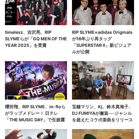
timelesz、吉沢亮、RIP
RIP SLYME×adidas Originals
SLYMEらが「GQ MEN OF THE
が16年ぶり再タッグ
YEAR 2025」を受賞
「SUPERSTAR II」新ビジュア
ルが公開
櫻井翔、RIP SLYME、m-floら
宝鐘マリン、Kj、鈴木真海子、
がラップメドレー！ 日テレ
DJ FUMIYAが邂逅──ジャンル
「THE MUSIC DAY」で生披露
を超えたコラボ楽曲をリリース