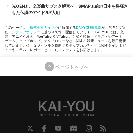
光GENJI、全楽曲サブスク解禁へ SMAP以前の日本を熱狂さ
せた伝説のアイドル7人組
このページは、
株式会社カイユウ
に所属する
KAI-YOU編集部
が、独自に定め
た
コンテンツポリシー
に基づき制作・配信しています。 KAI-YOUでは、文
芸、アニメや漫画、YouTuberやVTuber、音楽や映像、イラストやアート、
ゲーム、ヒップホップ、テクノロジーなどに関する最新ニュースを毎日更新
しています。様々なジャンルを横断するポップカルチャーに関するインタビ
ューやコラム、レポートといったコンテンツをお届けします。
ページトップへ