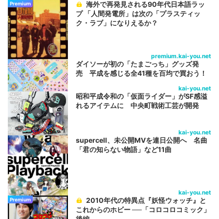
海外で再発見される90年代日本語ラッ
Premium
プ 「人間発電所」は次の「プラスティッ
ク・ラブ」になりえるか？
premium.kai-you.net
ダイソーが初の「たまごっち」グッズ発
売 平成を感じる全41種を百均で買おう！
kai-you.net
昭和平成令和の「仮面ライダー」がSF感溢
れるアイテムに 中央町戦術工芸が開発
kai-you.net
supercell、未公開MVを連日公開へ 名曲
「君の知らない物語」など11曲
kai-you.net
2010年代の特異点『妖怪ウォッチ』と
Premium
これからのホビー ──「コロコロコミック」
後編