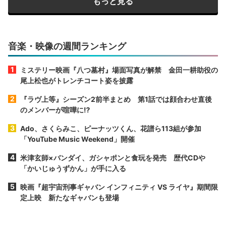
もっと見る
音楽・映像の週間ランキング
ミステリー映画『八つ墓村』場面写真が解禁 金田一耕助役の
尾上松也がトレンチコート姿を披露
『ラヴ上等』シーズン2前半まとめ 第1話では顔合わせ直後
のメンバーが喧嘩に⁉︎
Ado、さくらみこ、ピーナッツくん、花譜ら113組が参加
「YouTube Music Weekend」開催
米津玄師×バンダイ、ガシャポンと食玩を発売 歴代CDや
「かいじゅうずかん」が手に入る
映画『超宇宙刑事ギャバン インフィニティ VS ライヤ』期間限
定上映 新たなギャバンも登場