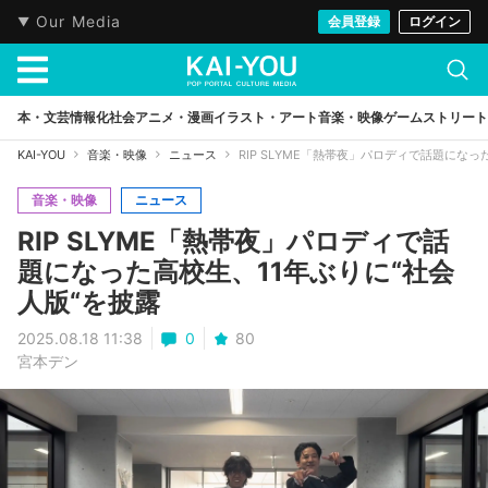
Our Media
会員登録
ログイン
本・文芸
情報化社会
アニメ・漫画
イラスト・アート
音楽・映像
ゲーム
ストリート
KAI-YOU
音楽・映像
ニュース
RIP SLYME「熱帯夜」パロディで話題になっ
音楽・映像
ニュース
RIP SLYME「熱帯夜」パロディで話
題になった高校生、11年ぶりに“社会
人版“を披露
2025.08.18 11:38
0
80
宮本デン