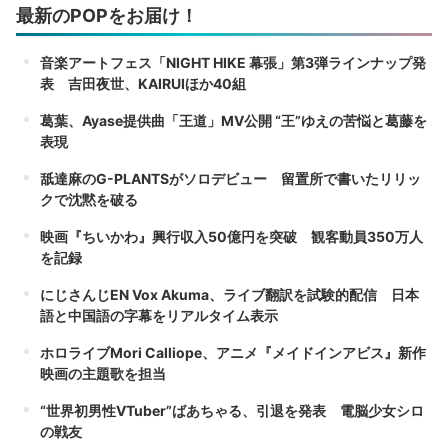
最新のPOPをお届け！
音楽アートフェス「NIGHT HIKE 幕張」第3弾ラインナップ発
表 吉田夜世、KAIRUIほか40組
葛葉、Ayase提供曲「王道」MV公開 “王”ゆえの苦悩と葛藤を
表現
舐達麻のG-PLANTSがソロデビュー 留置所で書いたリリッ
クで沈黙を破る
映画『ちいかわ』興行収入50億円を突破 観客動員350万人
を記録
にじさんじEN Vox Akuma、ライブ翻訳を試験的配信 日本
語と中国語の字幕をリアルタイム表示
ホロライブMori Calliope、アニメ『メイドインアビス』新作
映画の主題歌を担当
“世界初男性VTuber”ばあちゃる、引退を発表 電脳少女シロ
の戦友