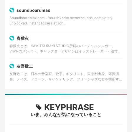
soundboardmax
SoundboardMax.com - Your favorite meme sounds, completely
unblocked. Instant access at sch…
春猿火
春猿火とは、KAMITSUBAKI STUDIO所属のバーチャルシンガー。
V.W.Pのメンバー。キャラクターデザインはイラストレーター・穂竹藤
丸。 カバー曲とオリジナル楽曲を発表…
灰野敬二
灰野敬二は、日本の音楽家、歌手、ギタリスト。東京都出身。即興演
奏、ノイズ、ドローン、サイケデリック、フリージャズなどを横断する
前衛音楽家として知られる。長年にわたりソロ活動のほか、…
KEYPHRASE
いま、みんなが気になっていること