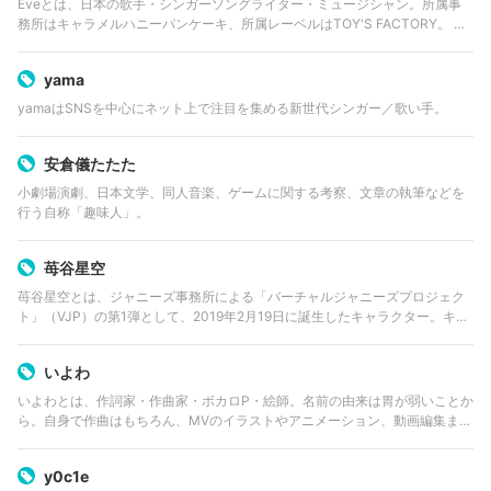
Eveとは、日本の歌手・シンガーソングライター・ミュージシャン。所属事
務所はキャラメルハニーパンケーキ、所属レーベルはTOY'S FACTORY。 マ
スクや覆面はしていないが、基本的に素顔は出さずに活動している。テレビ
アニメ『呪術廻戦』オ…
yama
yamaはSNSを中心にネット上で注目を集める新世代シンガー／歌い手。
安倉儀たたた
小劇場演劇、日本文学、同人音楽、ゲームに関する考察、文章の執筆などを
行う自称「趣味人」。
苺谷星空
苺谷星空とは、ジャニーズ事務所による「バーチャルジャニーズプロジェク
ト」（VJP）の第1弾として、2019年2月19日に誕生したキャラクター。キャ
ラクターボイスは関西ジャニーズJr.のなにわ男子に所属する大橋和也が担当
する。キャラクターデザ…
いよわ
いよわとは、作詞家・作曲家・ボカロP・絵師。名前の由来は胃が弱いことか
ら。自身で作曲はもちろん、MVのイラストやアニメーション、動画編集まで
全て手がけている。 2018年の高校2年生のとき、スマホ一台で制作した「終
末のお天気」でボカロPデ…
y0c1e