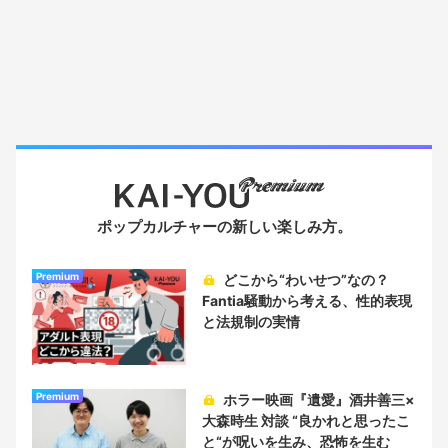
ポップカルチャーの新しい楽しみ方。
Premium
どこから“わいせつ”なの？
Fantia騒動から考える、性的表現
と法規制の実情
Premium
ホラー映画『遺愛』酒井善三×
大森時生 対談 “良かれと思ったこ
と“が呪いを生み、恐怖を生む