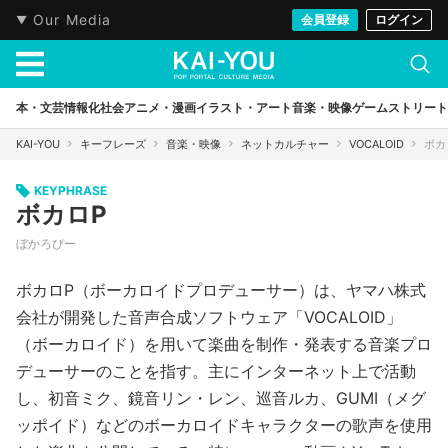
Our Media
会員登録
ログイン
本・文芸
情報化社会
アニメ・漫画
イラスト・アート
音楽・映像
ゲーム
ストリート
KAI-YOU
キーフレーズ
音楽・映像
ネットカルチャー
VOCALOID
ボカ
KEYPHRASE
ボカロP
ぼかろぴー
ボカロP（ボーカロイドプロデューサー）は、ヤマハ株式
会社が開発した音声合成ソフトウェア「VOCALOID」
（ボーカロイド）を用いて楽曲を制作・発表する音楽プロ
デューサーのことを指す。主にインターネット上で活動
し、初音ミク、鏡音リン・レン、巡音ルカ、GUMI（メグ
ッポイド）などのボーカロイドキャラクターの歌声を使用