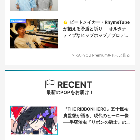
Premium
ビートメイカー・RhymeTube
が抱える矛盾と祈り──オルタナ
ティブなヒップホップ／プロデュ
ーサー論
> KAI-YOU Premiumをもっと見る
RECENT
最新のPOPをお届け！
『THE RIBBON HERO』五十嵐祐
貴監督が語る、現代のヒーロー像
──手塚治虫『リボンの騎士』の
衝撃を再演する