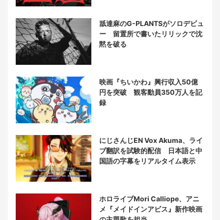
舐達麻のG-PLANTSがソロデビュ
ー 留置所で書いたリリックで沈
黙を破る
映画『ちいかわ』興行収入50億
円を突破 観客動員350万人を記
録
にじさんじEN Vox Akuma、ライ
ブ翻訳を試験的配信 日本語と中
国語の字幕をリアルタイム表示
ホロライブMori Calliope、アニ
メ『メイドインアビス』新作映画
の主題歌を担当