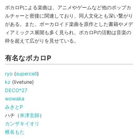
ボカロPによる楽曲は、アニメやゲームなど他のポップカ
ルチャーと密接に関連しており、同人文化とも深い繋がり
がある。また、ボーカロイド楽曲を原作とした書籍やメデ
ィアミックス展開も多く見られ、ボカロPの活動は音楽の
枠を超えて広がりを見せている。
有名なボカロP
ryo
(
supercell
)
kz
(livetune)
DECO*27
wowaka
みきとP
ハチ（
米津玄師
）
カンザキイオリ
椎名もた