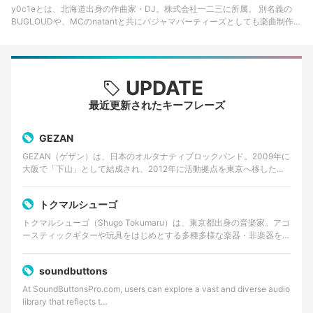
y0c1eとは、北海道出身の作曲家・DJ。株式会社一二三に所属。 別名義の
BUGLOUDや、MCのnatantと共にパジャマパーティーズとしても楽曲制作や
ライブを行っている。また音楽レーベル・GINGAにも参加。 代表作は
『Am…
UPDATE
最近更新されたキーフレーズ
GEZAN
GEZAN（ゲザン）は、日本のオルタナティブロックバンド。2009年に
大阪で「下山」として結成され、2012年に活動拠点を東京へ移した。
ノイズロック、パンク、サイケデリックロッ…
トクマルシューゴ
トクマルシューゴ（Shugo Tokumaru）は、東京都出身の音楽家。アコ
ースティックギターや玩具をはじめとする多種多様な楽器・非楽器を用
い、緻密な多重録音による実験的なポップミ…
soundbuttons
At SoundButtonsPro.com, users can explore a vast and diverse audio
library that reflects t…