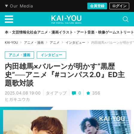
Our Media
会員登録
ログイン
本・文芸
情報化社会
アニメ・漫画
イラスト・アート
音楽・映像
ゲーム
ストリート
KAI-YOU
アニメ・漫画
アニメ
インタビュー
内田雄馬×バルーンが明かす“
アニメ・漫画
インタビュー
内田雄馬×バルーンが明かす“黒歴
史”──アニメ『#コンパス2.0』ED主
題歌対談
2025.04.08 19:00
タイアップ
0
356
ヒガキユウカ