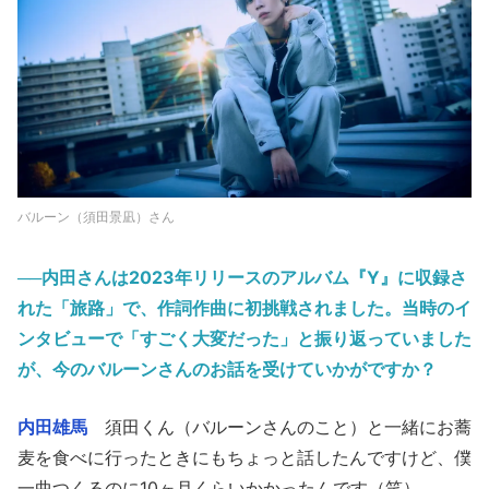
バルーン（須田景凪）さん
──内田さんは2023年リリースのアルバム『Y』に収録さ
れた「旅路」で、作詞作曲に初挑戦されました。当時のイ
ンタビューで「すごく大変だった」と振り返っていました
が、今のバルーンさんのお話を受けていかがですか？
内田雄馬
須田くん（バルーンさんのこと）と一緒にお蕎
麦を食べに行ったときにもちょっと話したんですけど、僕
一曲つくるのに10ヶ月くらいかかったんです（笑）。