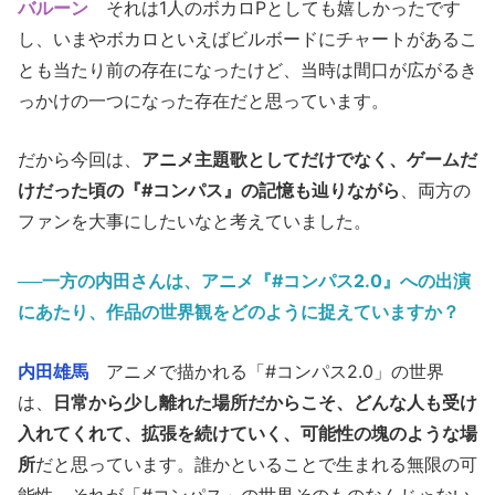
バルーン
それは1人のボカロPとしても嬉しかったです
し、いまやボカロといえばビルボードにチャートがあるこ
とも当たり前の存在になったけど、当時は間口が広がるき
っかけの一つになった存在だと思っています。
だから今回は、
アニメ主題歌としてだけでなく、ゲームだ
けだった頃の『#コンパス』の記憶も辿りながら
、両方の
ファンを大事にしたいなと考えていました。
──一方の内田さんは、アニメ『#コンパス2.0』への出演
にあたり、作品の世界観をどのように捉えていますか？
内田雄馬
アニメで描かれる「#コンパス2.0」の世界
は、
日常から少し離れた場所だからこそ、どんな人も受け
入れてくれて、拡張を続けていく、可能性の塊のような場
所
だと思っています。誰かといることで生まれる無限の可
能性、それが「#コンパス」の世界そのものなんじゃない