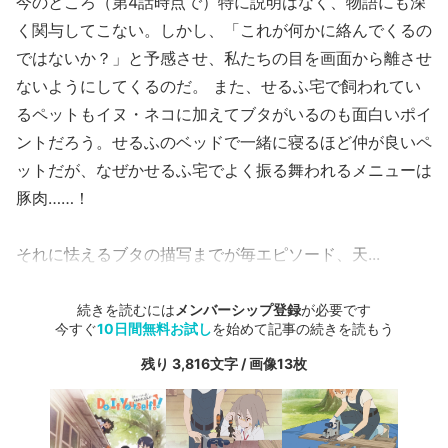
今のところ（第4話時点で）特に説明はなく、物語にも深
く関与してこない。しかし、「これが何かに絡んでくるの
ではないか？」と予感させ、私たちの目を画面から離させ
ないようにしてくるのだ。 また、せるふ宅で飼われてい
るペットもイヌ・ネコに加えてブタがいるのも面白いポイ
ントだろう。せるふのベッドで一緒に寝るほど仲が良いペ
ットだが、なぜかせるふ宅でよく振る舞われるメニューは
豚肉……！
それに怯えるブタの描写までが毎エピソード、天...
続きを読むには
メンバーシップ登録
が必要です
今すぐ
10日間無料お試し
を始めて記事の続きを読もう
残り 3,816文字 / 画像13枚