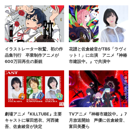
イラストレーター秋鷲、初の作
花譜と佐倉綾音がTBS「ラヴィ
品集刊行 卒業制作アニメが
ット！」に出演 アニメ『神椿
600万回再生の新鋭
市建設中。』で共演中
劇場アニメ『KILLTUBE』主要
TVアニメ『神椿市建設中。』7
キャストに塚田悠衣、河西健
月放送開始 声優に佐倉綾音、
吾、佐倉綾音が決定
富田美憂ら