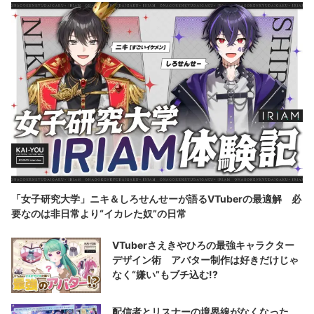
「女子研究大学」ニキ＆しろせんせーが語るVTuberの最適解 必
要なのは非日常より“イカレた奴”の日常
VTuberさえきやひろの最強キャラクター
デザイン術 アバター制作は好きだけじゃ
なく“嫌い”もブチ込む!?
配信者とリスナーの境界線がなくなった