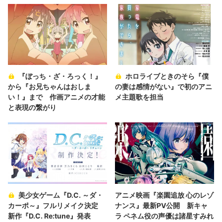
『ぼっち・ざ・ろっく！』
ホロライブときのそら『僕
から『お兄ちゃんはおしま
の妻は感情がない』で初のアニ
い！』まで 作画アニメの才能
メ主題歌を担当
と表現の繋がり
美少女ゲーム『D.C. ～ダ・
アニメ映画『楽園追放 心のレゾ
カーポ～』フルリメイク決定
ナンス』最新PV公開 新キャ
新作『D.C. Re:tune』発表
ラ ペネム役の声優は諸星すみれ