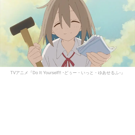
TVアニメ『Do It Yourself!! -どぅー・いっと・ゆあせるふ-』