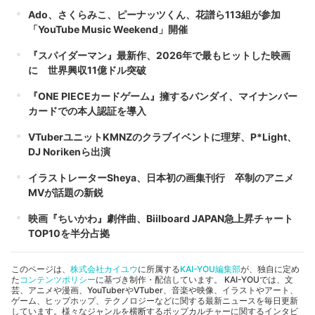
Ado、さくらみこ、ピーナッツくん、花譜ら113組が参加
「YouTube Music Weekend」開催
『スパイダーマン』最新作、2026年で最もヒットした映画
に 世界興収11億ドル突破
『ONE PIECEカードゲーム』擁するバンダイ、マイナンバー
カードでの本人認証を導入
VTuberユニットKMNZのクラブイベントに理芽、P*Light、
DJ Norikenら出演
イラストレーターSheya、日本初の画集刊行 卒制のアニメ
MVが話題の新鋭
映画『ちいかわ』劇伴曲、Biilboard JAPAN急上昇チャート
TOP10を半分占拠
このページは、
株式会社カイユウ
に所属する
KAI-YOU編集部
が、独自に定め
た
コンテンツポリシー
に基づき制作・配信しています。 KAI-YOUでは、文
芸、アニメや漫画、YouTuberやVTuber、音楽や映像、イラストやアート、
ゲーム、ヒップホップ、テクノロジーなどに関する最新ニュースを毎日更新
しています。様々なジャンルを横断するポップカルチャーに関するインタビ