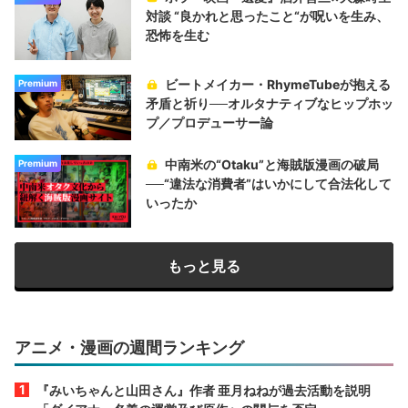
対談 “良かれと思ったこと“が呪いを生み、
恐怖を生む
ビートメイカー・RhymeTubeが抱える
Premium
矛盾と祈り──オルタナティブなヒップホッ
プ／プロデューサー論
中南米の“Otaku”と海賊版漫画の破局
Premium
──“違法な消費者”はいかにして合法化して
いったか
もっと見る
アニメ・漫画の週間ランキング
『みいちゃんと山田さん』作者 亜月ねねが過去活動を説明