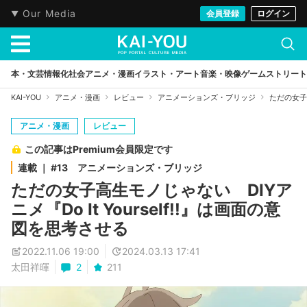
Our Media
会員登録
ログイン
本・文芸
情報化社会
アニメ・漫画
イラスト・アート
音楽・映像
ゲーム
ストリート
KAI-YOU
アニメ・漫画
レビュー
アニメーションズ・ブリッジ
ただの女子高
アニメ・漫画
レビュー
この記事はPremium会員限定です
連載 ｜ #13 アニメーションズ・ブリッジ
ただの女子高生モノじゃない DIYア
ニメ『Do It Yourself!!』は画面の意
図を思考させる
2022.11.06 19:00
2024.03.13 17:41
太田祥暉
2
211