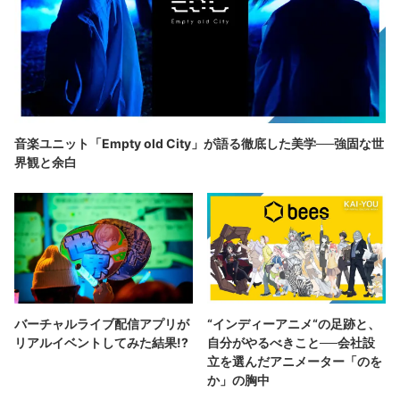
音楽ユニット「Empty old City」が語る徹底した美学──強固な世
界観と余白
バーチャルライブ配信アプリが
“インディーアニメ“の足跡と、
リアルイベントしてみた結果!?
自分がやるべきこと──会社設
立を選んだアニメーター「のを
か」の胸中