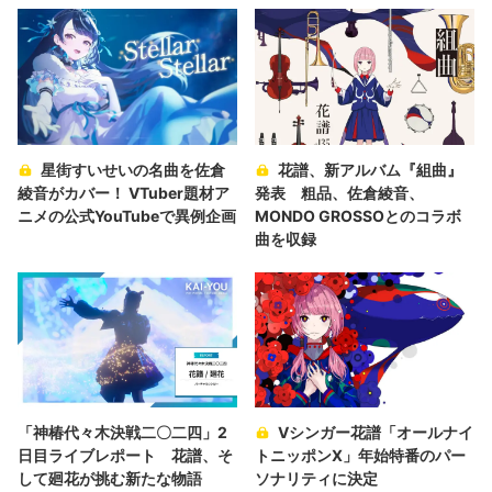
星街すいせいの名曲を佐倉
花譜、新アルバム『組曲』
綾音がカバー！ VTuber題材ア
発表 粗品、佐倉綾音、
ニメの公式YouTubeで異例企画
MONDO GROSSOとのコラボ
曲を収録
「神椿代々木決戦二〇二四」2
Vシンガー花譜「オールナイ
日目ライブレポート 花譜、そ
トニッポンX」年始特番のパー
して廻花が挑む新たな物語
ソナリティに決定