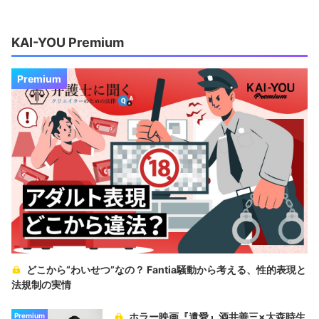
KAI-YOU Premium
Premium
どこから“わいせつ”なの？ Fantia騒動から考える、性的表現と
法規制の実情
ホラー映画『遺愛』酒井善三×大森時生
Premium