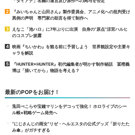
「ダイアナ」名義の運営及び原作への関与を否定
『みいちゃんと山田さん』製作委員会、アニメ化への批判受け
異例の声明 専門家の助言を得て制作へ
えなこ「池ハロ」に7年ぶりに出演 自身の“原点”涼宮ハルヒ
のコスプレ披露
映画『ちいかわ』を観る前に予習しよう 世界観設定や主要キ
ャラを解説
『HUNTER×HUNTER』初代編集者が明かす制作秘話 冨樫義
博は「描いてから」物語を考える？
最新のPOPをお届け！
兎田ぺこらや宝鐘マリンをデコって強化！ ホロライブのシー
ル帳×戦略ゲーム発売へ
“にじさんじの雨女”リゼ・ヘルエスタの公式グッズ「折りたた
み傘」がガチすぎる