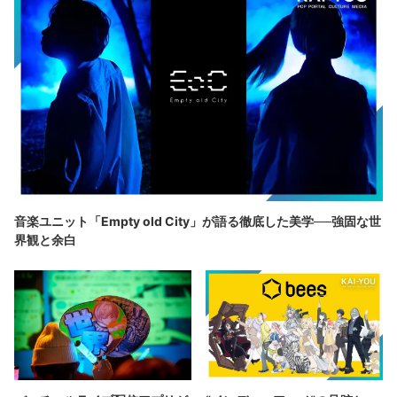
音楽ユニット「Empty old City」が語る徹底した美学──強固な世
界観と余白