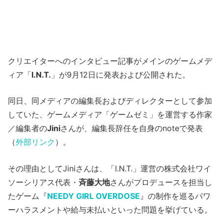
クリエイターへのインタビュー記事がメインのゲームメデ
ィア「
I.N.T.
」が9月12日に発表および公開された。
同日、同メディアの編集長およびディレクターとして参加
していた、ゲームメディア「ゲームゼミ」を運営する作家
／編集者の
Jini
さんが、編集長辞任を自身のnoteで発表
（
外部リンク
）。
その理由としてJiniさんは、「I.N.T.」運営の株式会社ワイ
ソーシリアス代表・
斉藤大地
さんがプロデュースを担当し
たゲーム『
NEEDY GIRL OVERDOSE
』の制作を巡るパワ
ーハラスメントや給与未払いといった問題を挙げている。