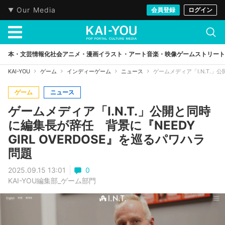
Our Media
会員登録
ログイン
本・文芸
情報化社会
アニメ・漫画
イラスト・アート
音楽・映像
ゲーム
ストリート
KAI-YOU
ゲーム
インディーゲーム
ニュース
ゲームメディア「I.N.T.」
ゲーム
ニュース
ゲームメディア「I.N.T.」公開と同時
に編集長が辞任 背景に『NEEDY
GIRL OVERDOSE』を巡るパワハラ
問題
2025.09.15 13:01
0
KAI-YOU編集部_ゲーム部門