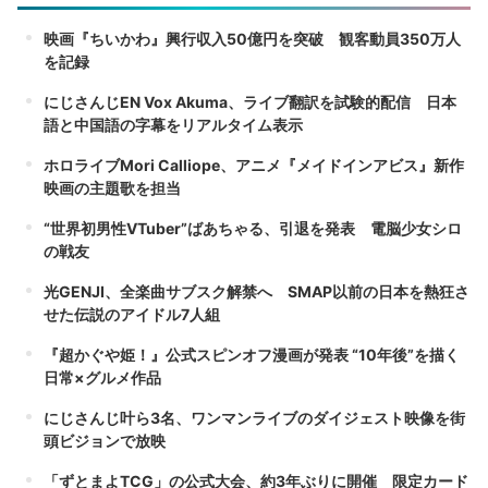
映画『ちいかわ』興行収入50億円を突破 観客動員350万人
を記録
にじさんじEN Vox Akuma、ライブ翻訳を試験的配信 日本
語と中国語の字幕をリアルタイム表示
ホロライブMori Calliope、アニメ『メイドインアビス』新作
映画の主題歌を担当
“世界初男性VTuber”ばあちゃる、引退を発表 電脳少女シロ
の戦友
光GENJI、全楽曲サブスク解禁へ SMAP以前の日本を熱狂さ
せた伝説のアイドル7人組
『超かぐや姫！』公式スピンオフ漫画が発表 “10年後”を描く
日常×グルメ作品
にじさんじ叶ら3名、ワンマンライブのダイジェスト映像を街
頭ビジョンで放映
「ずとまよTCG」の公式大会、約3年ぶりに開催 限定カード