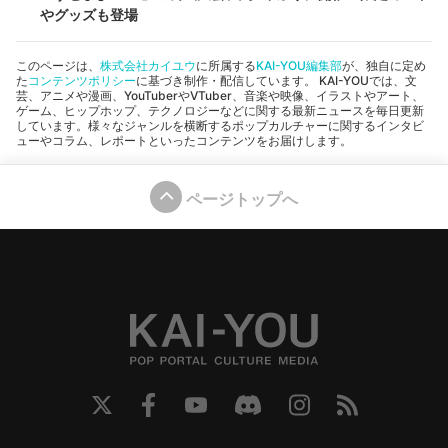
やグッズも登場
このページは、
株式会社カイユウ
に所属する
KAI-YOU編集部
が、独自に定め
た
コンテンツポリシー
に基づき制作・配信しています。 KAI-YOUでは、文
芸、アニメや漫画、YouTuberやVTuber、音楽や映像、イラストやアート、
ゲーム、ヒップホップ、テクノロジーなどに関する最新ニュースを毎日更新
しています。様々なジャンルを横断するポップカルチャーに関するインタビ
ューやコラム、レポートといったコンテンツをお届けします。
ページトップへ