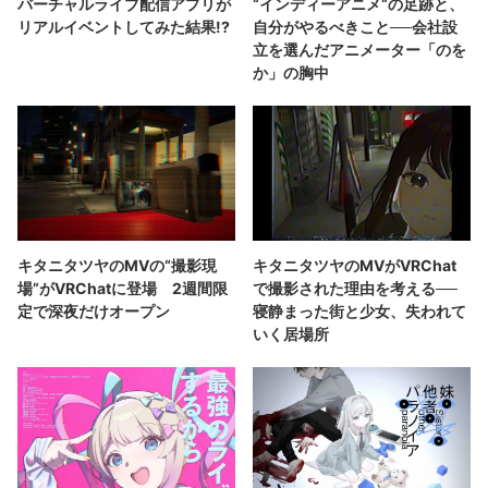
バーチャルライブ配信アプリが
“インディーアニメ“の足跡と、
リアルイベントしてみた結果!?
自分がやるべきこと──会社設
立を選んだアニメーター「のを
か」の胸中
キタニタツヤのMVの“撮影現
キタニタツヤのMVがVRChat
場”がVRChatに登場 2週間限
で撮影された理由を考える──
定で深夜だけオープン
寝静まった街と少女、失われて
いく居場所