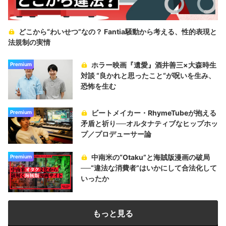
どこから“わいせつ”なの？ Fantia騒動から考える、性的表現と
法規制の実情
ホラー映画『遺愛』酒井善三×大森時生
Premium
対談 “良かれと思ったこと“が呪いを生み、
恐怖を生む
ビートメイカー・RhymeTubeが抱える
Premium
矛盾と祈り──オルタナティブなヒップホッ
プ／プロデューサー論
中南米の“Otaku”と海賊版漫画の破局
Premium
──“違法な消費者”はいかにして合法化して
いったか
もっと見る