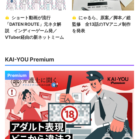
ショート動画が流行
にゃるら、原案／脚本／総
「DATEN ROUTE」元ネタ解
監修 全13話のTVアニメ制作
説 インディーゲーム発／
を発表
VTuber経由の新ネットミーム
KAI-YOU Premium
Premium