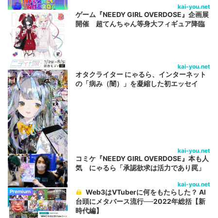
kai-you.net
ゲーム『NEEDY GIRL OVERDOSE』企画展
開催 超てんちゃん等身大フィギュア降臨
kai-you.net
オタクライター にゃるら、インターネット
の「病み（闇）」を凝縮した初エッセイ
kai-you.net
コミケ『NEEDY GIRL OVERDOSE』本も人
気 にゃるら「承認欲求は活力であり罠」
kai-you.net
Web3はVTuberに何をもたらした？ AI
Premium
台頭にメタバース流行──2022年総括【新
時代編】