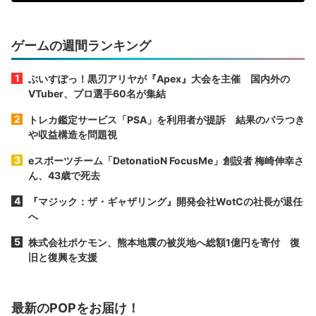
ゲームの週間ランキング
ぶいすぽっ！黒刃アリヤが『Apex』大会を主催 国内外の
VTuber、プロ選手60名が集結
トレカ鑑定サービス「PSA」を利用者が提訴 結果のバラつき
や収益構造を問題視
eスポーツチーム「DetonatioN FocusMe」創設者 梅崎伸幸さ
ん、43歳で死去
『マジック：ザ・ギャザリング』開発会社WotCの社長が退任
へ
株式会社ポケモン、熊本地震の被災地へ総額1億円を寄付 復
旧と復興を支援
最新のPOPをお届け！