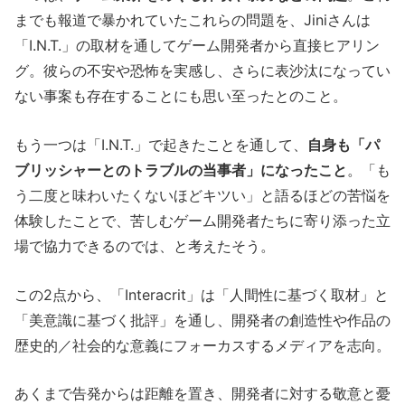
までも報道で暴かれていたこれらの問題を、Jiniさんは
「I.N.T.」の取材を通してゲーム開発者から直接ヒアリン
グ。彼らの不安や恐怖を実感し、さらに表沙汰になってい
ない事案も存在することにも思い至ったとのこと。
もう一つは「I.N.T.」で起きたことを通して、
自身も「パ
ブリッシャーとのトラブルの当事者」になったこと
。「も
う二度と味わいたくないほどキツい」と語るほどの苦悩を
体験したことで、苦しむゲーム開発者たちに寄り添った立
場で協力できるのでは、と考えたそう。
この2点から、「Interacrit」は「人間性に基づく取材」と
「美意識に基づく批評」を通し、開発者の創造性や作品の
歴史的／社会的な意義にフォーカスするメディアを志向。
あくまで告発からは距離を置き、開発者に対する敬意と憂