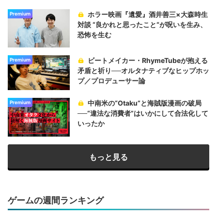
ホラー映画『遺愛』酒井善三×大森時生
Premium
対談 “良かれと思ったこと“が呪いを生み、
恐怖を生む
ビートメイカー・RhymeTubeが抱える
Premium
矛盾と祈り──オルタナティブなヒップホッ
プ／プロデューサー論
中南米の“Otaku”と海賊版漫画の破局
Premium
──“違法な消費者”はいかにして合法化して
いったか
もっと見る
ゲームの週間ランキング