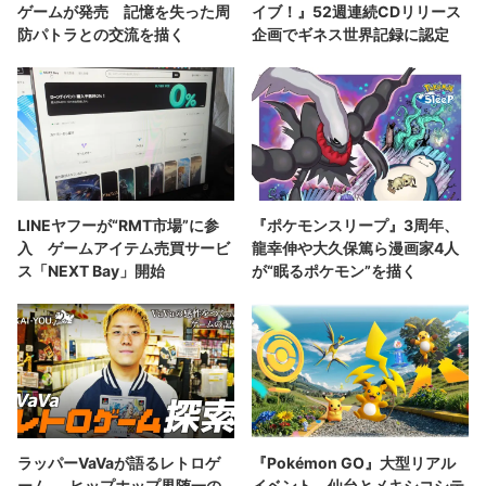
ゲームが発売 記憶を失った周
イブ！』52週連続CDリリース
防パトラとの交流を描く
企画でギネス世界記録に認定
LINEヤフーが“RMT市場”に参
『ポケモンスリープ』3周年、
入 ゲームアイテム売買サービ
龍幸伸や大久保篤ら漫画家4人
ス「NEXT Bay」開始
が“眠るポケモン”を描く
ラッパーVaVaが語るレトロゲ
『Pokémon GO』大型リアル
ーム──ヒップホップ界随一の
イベント、仙台とメキシコシテ