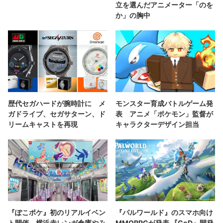
立を選んだアニメーター「のを
か」の胸中
歴代セガハードが腕時計に メ
モンスター育成バトルゲーム発
ガドライブ、セガサターン、ド
表 アニメ「ポケモン」監督が
リームキャストを再現
キャラクターデザイン担当
『ぽこポケ』初のリアルイベン
『パルワールド』のスマホ向け
ト開催 横浜赤レンガ倉庫やみ
MMORPGが発表 『CoD』開発