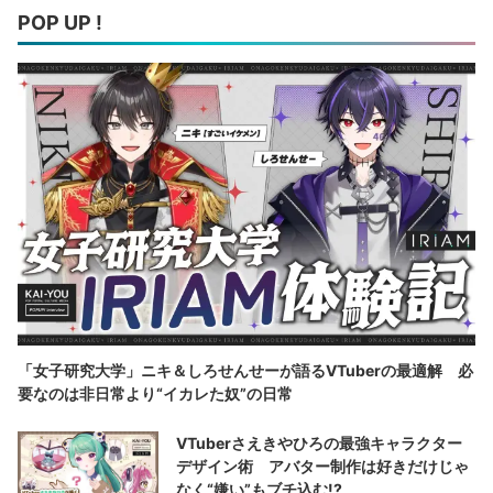
POP UP !
「女子研究大学」ニキ＆しろせんせーが語るVTuberの最適解 必
要なのは非日常より“イカレた奴”の日常
VTuberさえきやひろの最強キャラクター
デザイン術 アバター制作は好きだけじゃ
なく“嫌い”もブチ込む!?