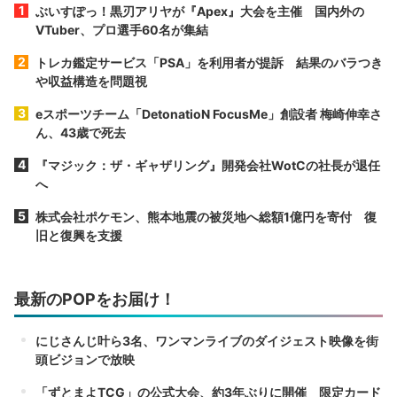
ぶいすぽっ！黒刃アリヤが『Apex』大会を主催 国内外の
VTuber、プロ選手60名が集結
トレカ鑑定サービス「PSA」を利用者が提訴 結果のバラつき
や収益構造を問題視
eスポーツチーム「DetonatioN FocusMe」創設者 梅崎伸幸さ
ん、43歳で死去
『マジック：ザ・ギャザリング』開発会社WotCの社長が退任
へ
株式会社ポケモン、熊本地震の被災地へ総額1億円を寄付 復
旧と復興を支援
最新のPOPをお届け！
にじさんじ叶ら3名、ワンマンライブのダイジェスト映像を街
頭ビジョンで放映
「ずとまよTCG」の公式大会、約3年ぶりに開催 限定カード