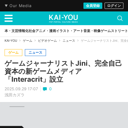
Our Media
会員登録
ログイン
本・文芸
情報化社会
アニメ・漫画
イラスト・アート
音楽・映像
ゲーム
ストリート
KAI-YOU
ゲーム
ビデオゲーム
ニュース
ゲームジャーナリストJini、完全自
ゲーム
ニュース
ゲームジャーナリストJini、完全自己
資本の新ゲームメディア
「Interacrit」設立
2025.09.29 17:07
0
浅田カズラ