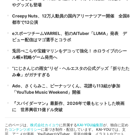
やグッズも登場
Creepy Nuts、12万人動員の国内アリーナツアー開催 全国8
都市で12公演
eスポーツチームVARREL、初のAITuber「LUMA」発表 デ
ビュー配信はマゴ選手とコラボ
兎田ぺこらや宝鐘マリンをデコって強化！ ホロライブのシー
ル帳×戦略ゲーム発売へ
“にじさんじの雨女”リゼ・ヘルエスタの公式グッズ「折りたた
み傘」がガチすぎる
Ado、さくらみこ、ピーナッツくん、花譜ら113組が参加
「YouTube Music Weekend」開催
『スパイダーマン』最新作、2026年で最もヒットした映画
に 世界興収11億ドル突破
このページは、
株式会社カイユウ
に所属する
KAI-YOU編集部
が、独自に定め
た
コンテンツポリシー
に基づき制作・配信しています。 KAI-YOUでは、文
芸、アニメや漫画、YouTuberやVTuber、音楽や映像、イラストやアート、