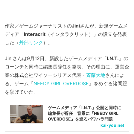
作家／ゲームジャーナリストの
Jini
さんが、新規ゲームメ
ディア「
Interacrit
（インタラクリット）」の設立を発表
した（
外部リンク
）。
Jiniさんは9月12日、新設したゲームメディア「
I.N.T.
」の
ローンチと同時に編集長辞任を発表。その理由に、運営企
業の株式会社ワイソーシリアス代表・
斉藤大地
さんによ
る、ゲーム『
NEEDY GIRL OVERDOSE
』をめぐる諸問題
を挙げていた。
ゲームメディア「I.N.T.」公開と同時に
編集長が辞任 背景に『NEEDY GIRL
OVERDOSE』を巡るパワハラ問題
kai-you.net