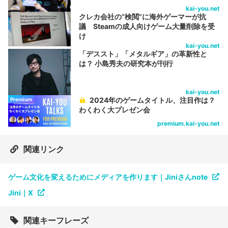
kai-you.net
クレカ会社の“検閲”に海外ゲーマーが抗
議 Steamの成人向けゲーム大量削除を受
け
kai-you.net
「デススト」「メタルギア」の革新性と
は？ 小島秀夫の研究本が刊行
kai-you.net
2024年のゲームタイトル、注目作は？
Premium
わくわく大プレゼン会
premium.kai-you.net
関連リンク
ゲーム文化を変えるためにメディアを作ります｜Jiniさんnote
Jini｜X
関連キーフレーズ