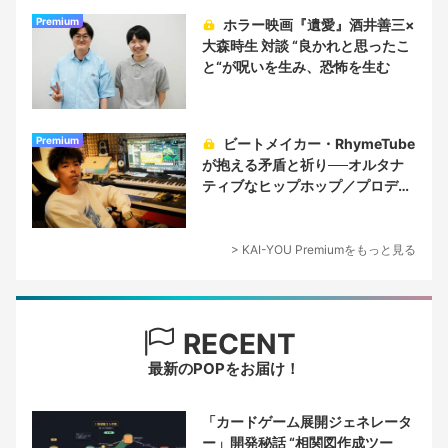
Premium
ホラー映画『遺愛』酒井善三×
大森時生 対談 “良かれと思ったこ
と“が呪いを生み、恐怖を生む
Premium
ビートメイカー・RhymeTube
が抱える矛盾と祈り──オルタナ
ティブなヒップホップ／プロデュ
ーサー論
> KAI-YOU Premiumをもっと見る
RECENT
最新のPOPをお届け！
「カードゲーム展開ジェネレータ
ー」開発秘話 “相関図作成ツー