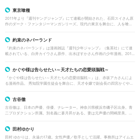
東京喰種
2011年より『週刊ヤングジャンプ』にて連載が開始された、石田スイさん原
作のダーク・ファンタジーマンガシリーズ。現代の東京を舞台に、人を喰ら
う怪人・喰種（グール）たちと人間たちとが共存、対立する中で巻き起こる
ストーリーが描かれる。
約束のネバーランド
『約束のネバーランド』は漫画雑誌『週刊少年ジャンプ』（集英社）にて連
載されている、白井カイウさん原作、出水ぽすかさん作画の少年漫画。2017
年に行われた第3回「次にくるマンガ大賞」ではコミックス部門で2位、「こ
のマンガがすごい!…
かぐや様は告らせたい～天才たちの恋愛頭脳戦～
『かぐや様は告らせたい～天才たちの恋愛頭脳戦～』は、赤坂アカさんによ
る漫画作品。 秀知院学園生徒会を舞台に、天才令嬢で副会長の四宮かぐや
と、努力の天才で会長の白銀御行が、いかに相手に告白させるか頭脳戦を繰
り広げるラブコメディー。 201…
古谷徹
古谷徹は、日本の声優、俳優、ナレーター。神奈川県横浜市磯子区出身。青
二プロダクション所属。別名義に蒼月昇がある。妻は元声優の間嶋里美。元
妻は声優の小山茉美。特に『機動戦士ガンダム』のアムロ・レイや『聖闘士
星矢』のペガサス星矢などで知られてい…
田村ゆかり
田村 ゆかりは、永遠の17歳。女性声優／歌手として活躍。事務所はアイムエ