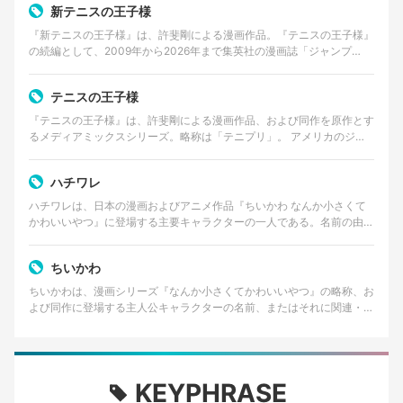
新テニスの王子様
『新テニスの王子様』は、許斐剛による漫画作品。『テニスの王子様』
の続編として、2009年から2026年まで集英社の漫画誌「ジャンプ
SQ.」で連載された。 2026年8月4日発売の…
テニスの王子様
『テニスの王子様』は、許斐剛による漫画作品、および同作を原作とす
るメディアミックスシリーズ。略称は「テニプリ」。 アメリカのジュ
ニア大会で優勝経験を持つ天才テニスプレイヤー・越前…
ハチワレ
ハチワレは、日本の漫画およびアニメ作品『ちいかわ なんか小さくて
かわいいやつ』に登場する主要キャラクターの一人である。名前の由来
は、猫の顔に見られる「八割れ」と呼ばれる模様に似てい…
ちいかわ
ちいかわは、漫画シリーズ『なんか小さくてかわいいやつ』の略称、お
よび同作に登場する主人公キャラクターの名前、またはそれに関連・付
随するキャラクターコンテンツ全般を指す。作者はイラス…
KEYPHRASE