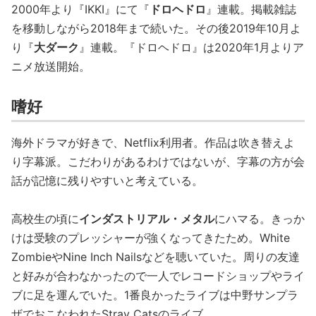
2000年より『IKKI』にて『
ドロヘドロ
』連載。掲載雑誌
を移動しながら2018年まで続いた。その後2019年10月よ
り『
大ダーク
』連載。『ドロヘドロ』は2020年1月よりア
ニメ放送開始。
嗜好
海外ドラマが好きで、Netflix利用者。作品は吹き替えよ
り字幕派。こだわりがあるわけではないが、字幕の方が会
話が記憶に残りやすいと考えている。
高校生の頃に
インダストリアル・メタル
にハマる。きっか
けは受験のプレッシャーが強くなってきたため。White
ZombieやNine Inch Nailsなどを聴いていた。周りの友達
と好みが合わなかったので一人でレコードショップやライ
ブに足を運んでいた。1番良かったライブは中野サンプラ
ザでおこなわれたStray Catsのライブ。