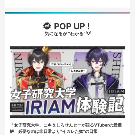
POP UP !
気になるが “わかる” 💡
「女子研究大学」ニキ＆しろせんせーが語るVTuberの最適
解 必要なのは非日常より“イカレた奴”の日常