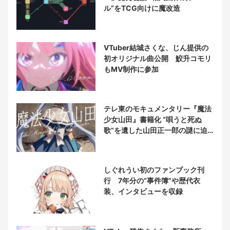
ル”をTCG向けに魔改造
VTuber結城さくな、じん提供の
初オリジナル曲公開 鮫升コモリ
もMV制作に参加
テレ東のモキュメンタリー『魔法
少女山田』書籍化 “唄うと死ぬ
歌”を遺した山田正一郎の謎に迫
る
しぐれうい初のファンブック刊
行 7年分の“事件簿”や歴代衣
装、インタビューを収録