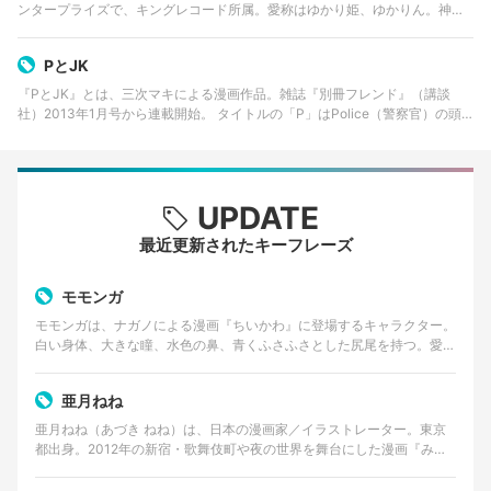
ンタープライズで、キングレコード所属。愛称はゆかり姫、ゆかりん。神楽
坂ゆかという架空のアイドルに扮することもある。ファンは王国民と呼ばれ
「ゆかり王国」の姫であるゆかり姫…
PとJK
『PとJK』とは、三次マキによる漫画作品。雑誌『別冊フレンド』（講談
社）2013年1月号から連載開始。 タイトルの「P」はPolice（警察官）の頭
文字、「JK」は女子高生をあらわす略語。 2017年3月25日に実写映画が公開
予…
UPDATE
最近更新されたキーフレーズ
モモンガ
モモンガは、ナガノによる漫画『ちいかわ』に登場するキャラクター。
白い身体、大きな瞳、水色の鼻、青くふさふさとした尻尾を持つ。愛ら
しい外見とは対照的に、口調は尊大で、他者へ無理な要求…
亜月ねね
亜月ねね（あづき ねね）は、日本の漫画家／イラストレーター。東京
都出身。2012年の新宿・歌舞伎町や夜の世界を舞台にした漫画『みい
ちゃんと山田さん』の作者として知られる。 美術大…