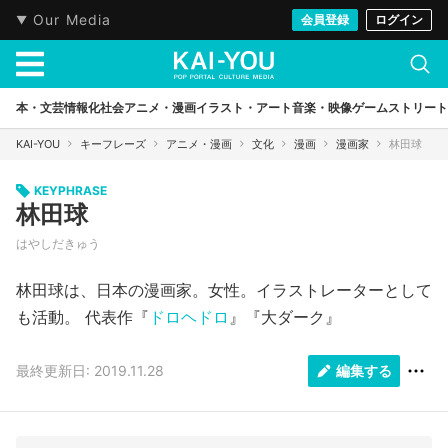
Our Media
会員登録
ログイン
本・文芸
情報化社会
アニメ・漫画
イラスト・アート
音楽・映像
ゲーム
ストリート
KAI-YOU
キーフレーズ
アニメ・漫画
文化
漫画
漫画家
林田球
KEYPHRASE
林田球
はやしだきゅう
林田球は、日本の漫画家。女性。イラストレーターとして
も活動。 代表作『
ドロヘドロ
』『大ダーク』
最終更新日: 2019.11.28
編集する