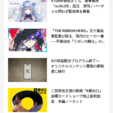
VTuber碧依さくら、新事務所
「re;ALIZE」設立 実写／バーチ
ャル問わず配信者を募集
『THE RIBBON HERO』五十嵐祐
貴監督が語る、現代のヒーロー像
──手塚治虫『リボンの騎士』の
衝撃を再演する
Xの収益配分プログラム終了へ
オリジナルコンテンツ重視の新制
度に移行
二宮和也主演の映画『8番出口』
金曜ロードショーで地上波初放
送 本編ノーカット