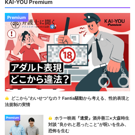
KAI-YOU Premium
Premium
どこから“わいせつ”なの？ Fantia騒動から考える、性的表現と
法規制の実情
ホラー映画『遺愛』酒井善三×大森時生
Premium
対談 “良かれと思ったこと“が呪いを生み、
恐怖を生む