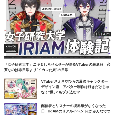
「女子研究大学」ニキ＆しろせんせーが語るVTuberの最適解 必
要なのは非日常より“イカレた奴”の日常
VTuberさえきやひろの最強キャラクター
デザイン術 アバター制作は好きだけじゃ
なく“嫌い”もブチ込む!?
配信者とリスナーの境界線がなくなった
日 IRIAMのリアルイベントは“みんなでつ