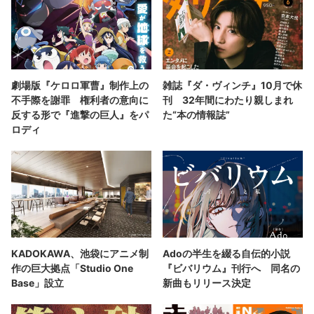
劇場版『ケロロ軍曹』制作上の
雑誌『ダ・ヴィンチ』10月で休
不手際を謝罪 権利者の意向に
刊 32年間にわたり親しまれ
反する形で『進撃の巨人』をパ
た“本の情報誌”
ロディ
KADOKAWA、池袋にアニメ制
Adoの半生を綴る自伝的小説
作の巨大拠点「Studio One
『ビバリウム』刊行へ 同名の
Base」設立
新曲もリリース決定