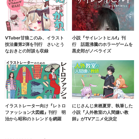
VTuber甘狼このみ、イラスト
小説『サイレントヒルf』刊
技法書第2弾を刊行 さいとう
行 話題沸騰のホラーゲームを
なおきとの対談も収録
黒史郎がノベライズ
イラストレーター向け『レトロ
にじさんじ来栖夏芽、執筆した
ファッション大図鑑』刊行 明
小説『人外教室の人間嫌い教
治から昭和のトレンドを網羅
師』がTVアニメ化決定