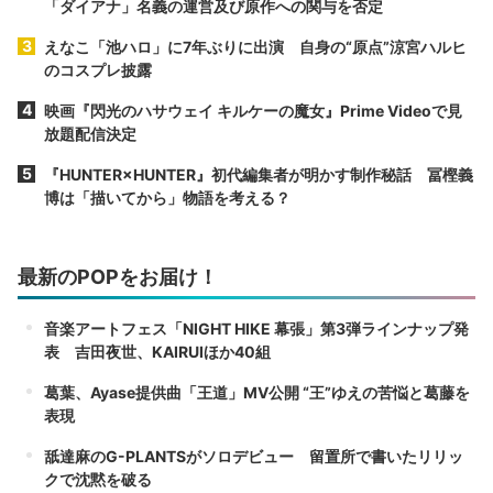
「ダイアナ」名義の運営及び原作への関与を否定
えなこ「池ハロ」に7年ぶりに出演 自身の“原点”涼宮ハルヒ
のコスプレ披露
映画『閃光のハサウェイ キルケーの魔女』Prime Videoで見
放題配信決定
『HUNTER×HUNTER』初代編集者が明かす制作秘話 冨樫義
博は「描いてから」物語を考える？
最新のPOPをお届け！
音楽アートフェス「NIGHT HIKE 幕張」第3弾ラインナップ発
表 吉田夜世、KAIRUIほか40組
葛葉、Ayase提供曲「王道」MV公開 “王”ゆえの苦悩と葛藤を
表現
舐達麻のG-PLANTSがソロデビュー 留置所で書いたリリッ
クで沈黙を破る