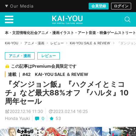
Our Media
会員登録
ログイン
本・文芸
情報化社会
アニメ・漫画
イラスト・アート
音楽・映像
ゲーム
ストリート
KAI-YOU
アニメ・漫画
レビュー
KAI-YOU SALE ＆ REVIEW
『ダンジョン
アニメ・漫画
レビュー
この記事はPremium会員限定です
連載 ｜ #42 KAI-YOU SALE ＆ REVIEW
『ダンジョン飯』『ハクメイとミコ
チ』など最大88%オフ 『ハルタ』10
周年セール
2022.12.16 11:30
2023.02.14 16:25
Honda Yuuki
0
53