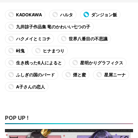
KADOKAWA
ハルタ
ダンジョン飯
九井諒子作品集 竜のかわいい七つの子
ハクメイとミコチ
世界八番目の不思議
峠鬼
ヒナまつり
生き残った6人によると
星明かりグラフィクス
ふしぎの国のバード
煙と蜜
星屑ニーナ
A子さんの恋人
POP UP !