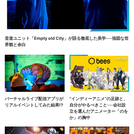
音楽ユニット「Empty old City」が語る徹底した美学──強固な世
界観と余白
バーチャルライブ配信アプリが
“インディーアニメ“の足跡と、
リアルイベントしてみた結果!?
自分がやるべきこと──会社設
立を選んだアニメーター「のを
か」の胸中