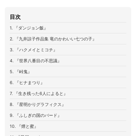
目次
1. 『ダンジョン飯』
2. 『九井諒子作品集 竜のかわいい七つの子』
3. 『ハクメイとミコチ』
4. 『世界八番目の不思議』
5. 『峠鬼』
6. 『ヒナまつり』
7. 『生き残った6人によると』
8. 『星明かりグラフィクス』
9. 『ふしぎの国のバード』
10. 『煙と蜜』