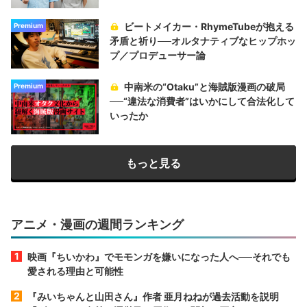
ビートメイカー・RhymeTubeが抱える
Premium
矛盾と祈り──オルタナティブなヒップホッ
プ／プロデューサー論
中南米の“Otaku”と海賊版漫画の破局
Premium
──“違法な消費者”はいかにして合法化して
いったか
もっと見る
アニメ・漫画の週間ランキング
映画『ちいかわ』でモモンガを嫌いになった人へ──それでも
愛される理由と可能性
『みいちゃんと山田さん』作者 亜月ねねが過去活動を説明