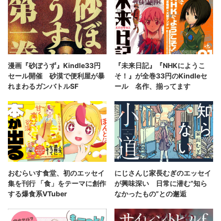
漫画『砂ぼうず』Kindle33円
『未来日記』『NHKにようこ
セール開催 砂漠で便利屋が暴
そ！』が全巻33円のKindleセ
れまわるガンバトルSF
ール 名作、揃ってます
おむらいす食堂、初のエッセイ
にじさんじ家長むぎのエッセイ
集を刊行 「食」をテーマに創作
が興味深い 日常に潜む“知ら
する爆食系VTuber
なかったもの”との邂逅