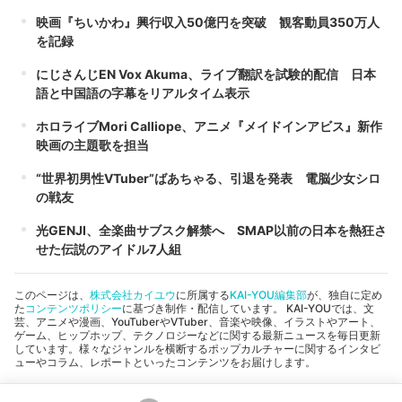
映画『ちいかわ』興行収入50億円を突破 観客動員350万人
を記録
にじさんじEN Vox Akuma、ライブ翻訳を試験的配信 日本
語と中国語の字幕をリアルタイム表示
ホロライブMori Calliope、アニメ『メイドインアビス』新作
映画の主題歌を担当
“世界初男性VTuber”ばあちゃる、引退を発表 電脳少女シロ
の戦友
光GENJI、全楽曲サブスク解禁へ SMAP以前の日本を熱狂さ
せた伝説のアイドル7人組
このページは、
株式会社カイユウ
に所属する
KAI-YOU編集部
が、独自に定め
た
コンテンツポリシー
に基づき制作・配信しています。 KAI-YOUでは、文
芸、アニメや漫画、YouTuberやVTuber、音楽や映像、イラストやアート、
ゲーム、ヒップホップ、テクノロジーなどに関する最新ニュースを毎日更新
しています。様々なジャンルを横断するポップカルチャーに関するインタビ
ューやコラム、レポートといったコンテンツをお届けします。