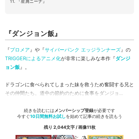
11. 『星屑ニーナ』
『ダンジョン飯』
『
プロメア
』や『
サイバーパンク エッジランナーズ
』の
TRIGGERによるアニメ化
が非常に楽しみな本作『
ダンジ
ョン飯
』。
ドラゴンに食べられてしまった妹を救うため奮闘する兄と
その仲間たち。道中の節約のために食事をダンジョ...
続きを読むには
メンバーシップ登録
が必要です
今すぐ
10日間無料お試し
を始めて記事の続きを読もう
残り 2,044文字 / 画像11枚