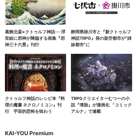
葛飾北斎×クトゥルフ神話──浮
静岡県掛川市と『新クトゥルフ
世絵に邪神が降臨する画集『邪
神話TRPG』発の架空都市が“姉
神三十六景』刊行
妹都市”に
クトゥルフ神話のレシピ本『料
TRPGクリエイターむつーの小
理の魔書 ネクロノミコン』刊
説『壊胎』が漫画化 「コミック
行 宇宙的恐怖を味わう
アルナ」で連載
KAI-YOU Premium