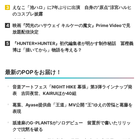
えなこ「池ハロ」に7年ぶりに出演 自身の“原点”涼宮ハルヒ
のコスプレ披露
映画『閃光のハサウェイ キルケーの魔女』Prime Videoで見
放題配信決定
『HUNTER×HUNTER』初代編集者が明かす制作秘話 冨樫義
博は「描いてから」物語を考える？
最新のPOPをお届け！
音楽アートフェス「NIGHT HIKE 幕張」第3弾ラインナップ発
表 吉田夜世、KAIRUIほか40組
葛葉、Ayase提供曲「王道」MV公開 “王”ゆえの苦悩と葛藤を
表現
舐達麻のG-PLANTSがソロデビュー 留置所で書いたリリッ
クで沈黙を破る