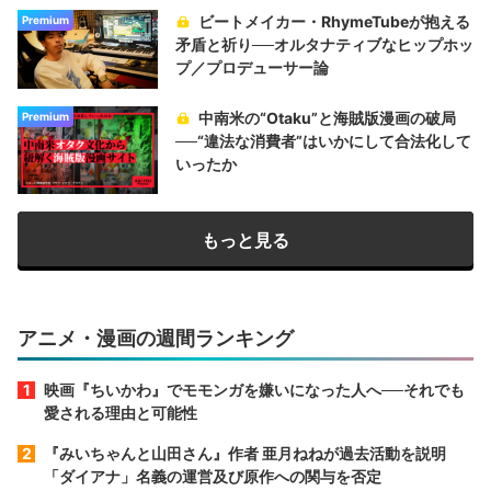
ビートメイカー・RhymeTubeが抱える
Premium
矛盾と祈り──オルタナティブなヒップホッ
プ／プロデューサー論
中南米の“Otaku”と海賊版漫画の破局
Premium
──“違法な消費者”はいかにして合法化して
いったか
もっと見る
アニメ・漫画の週間ランキング
映画『ちいかわ』でモモンガを嫌いになった人へ──それでも
愛される理由と可能性
『みいちゃんと山田さん』作者 亜月ねねが過去活動を説明
「ダイアナ」名義の運営及び原作への関与を否定