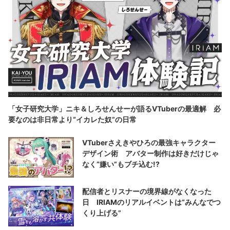
「女子研究大学」ニキ＆しろせんせーが語るVTuberの最適解 必
要なのは非日常より“イカレた奴”の日常
VTuberさえきやひろの最強キャラクター
デザイン術 アバター制作は好きだけじゃ
なく“嫌い”もブチ込む!?
配信者とリスナーの境界線がなくなった
日 IRIAMのリアルイベントは“みんなでつ
くり上げる”