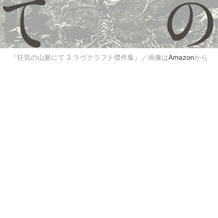
『狂気の山脈にて 3 ラヴクラフト傑作集』／画像は
Amazon
から