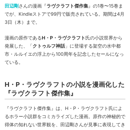
田辺剛
さんの漫画『
ラヴクラフト傑作集
』の1巻〜15巻ま
でが、Kindleストアで99円で販売されている。期間は4月
3日（木）まで。
漫画の原作である
H・P・ラヴクラフト
氏の小説世界から
発展した、「
クトゥルフ神話
」に登場する架空の水中都
市・ルルイエの浮上から100周年を記念したセールになっ
ている。
H・P・ラヴクラフトの小説を漫画化した
『ラヴクラフト傑作集』
『ラヴクラフト傑作集』は、H・P・ラヴクラフト氏によ
るホラー小説群をコミカライズした漫画。原作の神秘的で
得体の知れない世界観を、田辺剛さんが見事に表現してき