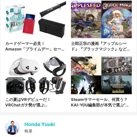
ごとのセール、他の漫画配信サイトでの期
間限定無料公開の情報を、作品や商品のレ
ビューと併せてお届けします。
カードゲーマー必見！
士郎正宗の漫画『アップルシー
Amazon「プライムデー」セール
ド』『ブラックマジック』など実
対象のカードサプライまとめ
質75%オフのKindleセール開催
この夏はVRデビューだ！
Steamサマーセール、何買う？
VRChatガチ勢が選ぶ
KAI-YOU編集部が本気で選ぶ“時
Amazon「プライムデー」セール
間泥棒”5選
注目商品
Honda Yuuki
執筆