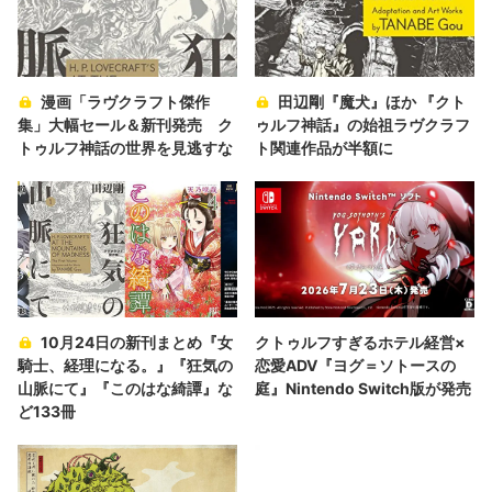
漫画「ラヴクラフト傑作
田辺剛『魔犬』ほか 『クト
集」大幅セール＆新刊発売 ク
ゥルフ神話』の始祖ラヴクラフ
トゥルフ神話の世界を見逃すな
ト関連作品が半額に
10月24日の新刊まとめ『女
クトゥルフすぎるホテル経営×
騎士、経理になる。』『狂気の
恋愛ADV『ヨグ＝ソトースの
山脈にて』『このはな綺譚』な
庭』Nintendo Switch版が発売
ど133冊