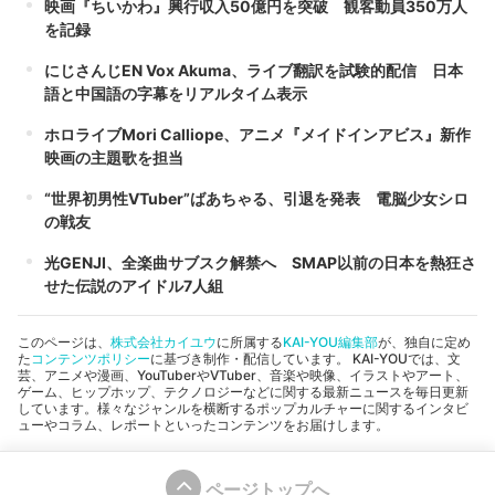
映画『ちいかわ』興行収入50億円を突破 観客動員350万人
を記録
にじさんじEN Vox Akuma、ライブ翻訳を試験的配信 日本
語と中国語の字幕をリアルタイム表示
ホロライブMori Calliope、アニメ『メイドインアビス』新作
映画の主題歌を担当
“世界初男性VTuber”ばあちゃる、引退を発表 電脳少女シロ
の戦友
光GENJI、全楽曲サブスク解禁へ SMAP以前の日本を熱狂さ
せた伝説のアイドル7人組
このページは、
株式会社カイユウ
に所属する
KAI-YOU編集部
が、独自に定め
た
コンテンツポリシー
に基づき制作・配信しています。 KAI-YOUでは、文
芸、アニメや漫画、YouTuberやVTuber、音楽や映像、イラストやアート、
ゲーム、ヒップホップ、テクノロジーなどに関する最新ニュースを毎日更新
しています。様々なジャンルを横断するポップカルチャーに関するインタビ
ューやコラム、レポートといったコンテンツをお届けします。
ページトップへ