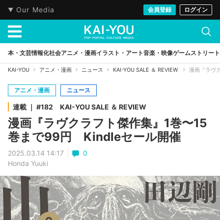
Our Media
会員登録
ログイン
本・文芸
情報化社会
アニメ・漫画
イラスト・アート
音楽・映像
ゲーム
ストリート
KAI-YOU
アニメ・漫画
ニュース
KAI-YOU SALE ＆ REVIEW
漫画『ラヴク
アニメ・漫画
ニュース
連載 ｜ #182 KAI-YOU SALE ＆ REVIEW
漫画『ラヴクラフト傑作集』1巻〜15
巻まで99円 Kindleセール開催
2025.03.14 14:17
0
Honda Yuuki