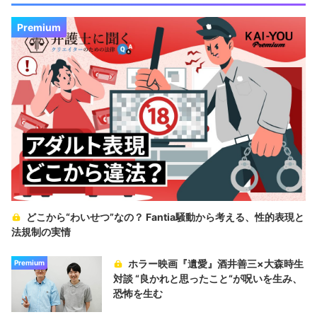
Premium
どこから“わいせつ”なの？ Fantia騒動から考える、性的表現と
法規制の実情
ホラー映画『遺愛』酒井善三×大森時生
Premium
対談 “良かれと思ったこと“が呪いを生み、
恐怖を生む