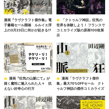
漫画『ラヴクラフト傑作集』電
「クトゥルフ神話」狂気の
子書籍セール開催 ルルイエ浮
世界を体験しよう！ フランスで
上の3月23日に何かが起きる!?
コミカライズ版の原画100枚展
示
漫画『狂気の山脈にて』が
漫画「ラヴクラフト傑作
描く魔性に魅入られた人々 抗
集」最大70%OFFセール クト
えない好奇心の行方
ゥルフ神話の傑作コミカライズ