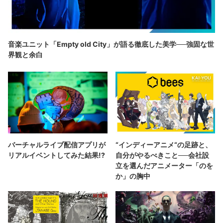
音楽ユニット「Empty old City」が語る徹底した美学──強固な世
界観と余白
バーチャルライブ配信アプリが
“インディーアニメ“の足跡と、
リアルイベントしてみた結果!?
自分がやるべきこと──会社設
立を選んだアニメーター「のを
か」の胸中