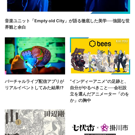
音楽ユニット「Empty old City」が語る徹底した美学──強固な世
界観と余白
バーチャルライブ配信アプリが
“インディーアニメ“の足跡と、
リアルイベントしてみた結果!?
自分がやるべきこと──会社設
立を選んだアニメーター「のを
か」の胸中