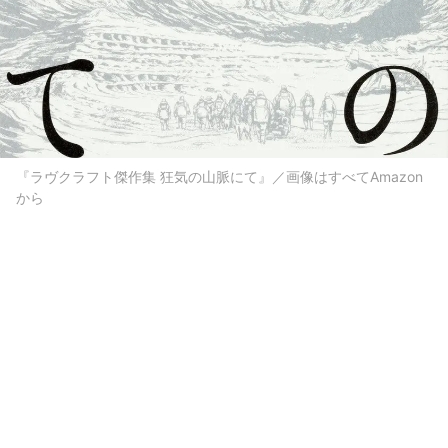
『ラヴクラフト傑作集 狂気の山脈にて』／画像はすべてAmazon
から