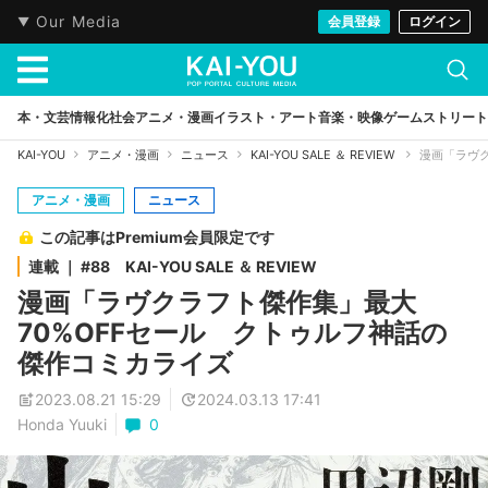
Our Media
会員登録
ログイン
本・文芸
情報化社会
アニメ・漫画
イラスト・アート
音楽・映像
ゲーム
ストリート
KAI-YOU
アニメ・漫画
ニュース
KAI-YOU SALE ＆ REVIEW
漫画「ラヴク
アニメ・漫画
ニュース
この記事はPremium会員限定です
連載 ｜ #88 KAI-YOU SALE ＆ REVIEW
漫画「ラヴクラフト傑作集」最大
70%OFFセール クトゥルフ神話の
傑作コミカライズ
2023.08.21 15:29
2024.03.13 17:41
Honda Yuuki
0