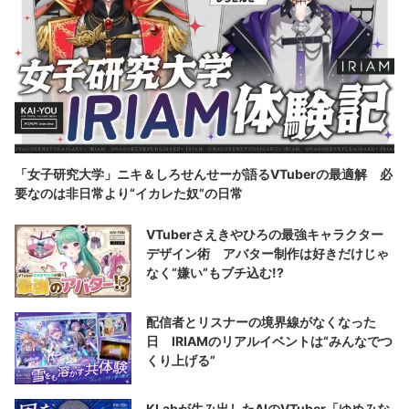
「女子研究大学」ニキ＆しろせんせーが語るVTuberの最適解 必
要なのは非日常より“イカレた奴”の日常
VTuberさえきやひろの最強キャラクター
デザイン術 アバター制作は好きだけじゃ
なく“嫌い”もブチ込む!?
配信者とリスナーの境界線がなくなった
日 IRIAMのリアルイベントは“みんなでつ
くり上げる”
KLabが生み出したAIのVTuber「ゆめみな