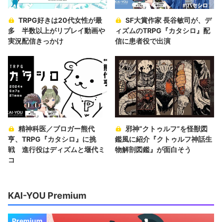
TRPG好きは20代女性が最
SF大賞作家 長谷敏司が、デ
多 半数以上がリプレイ動画や
ィズムのTRPG『カタシロ』配
実況配信きっかけ
信に患者役で出演
精神科医／ブロガー熊代
邪神“クトゥルフ”を怪獣図
亨、TRPG『カタシロ』に挑
鑑風に紹介『クトゥルフ神話生
戦 進行役はディズムと堰代ミ
物解剖図鑑』が面白そう
コ
KAI-YOU Premium
Premium