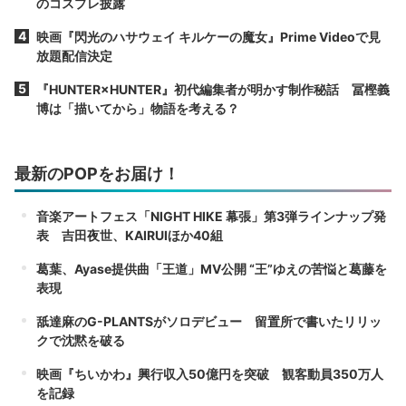
のコスプレ披露
映画『閃光のハサウェイ キルケーの魔女』Prime Videoで見
放題配信決定
『HUNTER×HUNTER』初代編集者が明かす制作秘話 冨樫義
博は「描いてから」物語を考える？
最新のPOPをお届け！
音楽アートフェス「NIGHT HIKE 幕張」第3弾ラインナップ発
表 吉田夜世、KAIRUIほか40組
葛葉、Ayase提供曲「王道」MV公開 “王”ゆえの苦悩と葛藤を
表現
舐達麻のG-PLANTSがソロデビュー 留置所で書いたリリッ
クで沈黙を破る
映画『ちいかわ』興行収入50億円を突破 観客動員350万人
を記録