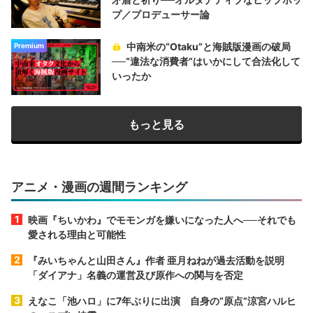
プ／プロデューサー論
中南米の“Otaku”と海賊版漫画の破局
Premium
──“違法な消費者”はいかにして合法化して
いったか
もっと見る
アニメ・漫画の週間ランキング
映画『ちいかわ』でモモンガを嫌いになった人へ──それでも
愛される理由と可能性
『みいちゃんと山田さん』作者 亜月ねねが過去活動を説明
「ダイアナ」名義の運営及び原作への関与を否定
えなこ「池ハロ」に7年ぶりに出演 自身の“原点”涼宮ハルヒ