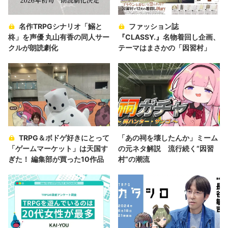
名作TRPGシナリオ「鰯と
ファッション誌
柊」を声優 丸山有香の同人サー
『CLASSY.』名物着回し企画、
クルが朗読劇化
テーマはまさかの「因習村」
TRPG＆ボドゲ好きにとって
「あの祠を壊したんか」ミーム
「ゲームマーケット」は天国す
の元ネタ解説 流行続く“因習
ぎた！ 編集部が買った10作品
村”の潮流