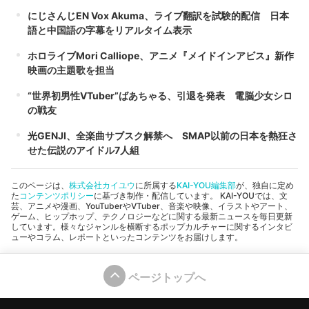
にじさんじEN Vox Akuma、ライブ翻訳を試験的配信 日本
語と中国語の字幕をリアルタイム表示
ホロライブMori Calliope、アニメ『メイドインアビス』新作
映画の主題歌を担当
“世界初男性VTuber”ばあちゃる、引退を発表 電脳少女シロ
の戦友
光GENJI、全楽曲サブスク解禁へ SMAP以前の日本を熱狂さ
せた伝説のアイドル7人組
このページは、
株式会社カイユウ
に所属する
KAI-YOU編集部
が、独自に定め
た
コンテンツポリシー
に基づき制作・配信しています。 KAI-YOUでは、文
芸、アニメや漫画、YouTuberやVTuber、音楽や映像、イラストやアート、
ゲーム、ヒップホップ、テクノロジーなどに関する最新ニュースを毎日更新
しています。様々なジャンルを横断するポップカルチャーに関するインタビ
ューやコラム、レポートといったコンテンツをお届けします。
ページトップへ