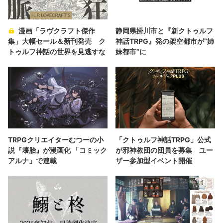
漫画「ラヴクラフト傑作
静岡県掛川市と『新クトゥルフ
集」大幅セール＆新刊発売 ク
神話TRPG』発の架空都市が“姉
トゥルフ神話の世界を見逃すな
妹都市”に
TRPGクリエイターむつーの小
「クトゥルフ神話TRPG」公式
説『壊胎』が漫画化 「コミック
が邪神教団の団員を募集 ユー
アルナ」で連載
ザー参加型イベント開催