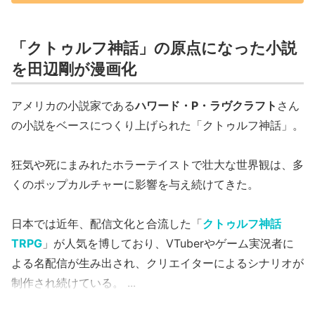
「クトゥルフ神話」の原点になった小説
を田辺剛が漫画化
アメリカの小説家である
ハワード・P・ラヴクラフト
さん
の小説をベースにつくり上げられた「クトゥルフ神話」。
狂気や死にまみれたホラーテイストで壮大な世界観は、多
くのポップカルチャーに影響を与え続けてきた。
日本では近年、配信文化と合流した「
クトゥルフ神話
TRPG
」が人気を博しており、VTuberやゲーム実況者に
よる名配信が生み出され、クリエイターによるシナリオが
制作され続けている。
...