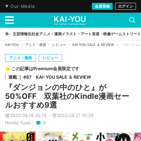
Our Media
会員登録
ログイン
本・文芸
情報化社会
アニメ・漫画
イラスト・アート
音楽・映像
ゲーム
ストリート
KAI-YOU
アニメ・漫画
レビュー
KAI-YOU SALE ＆ REVIEW
『ダンジョン
アニメ・漫画
レビュー
この記事はPremium会員限定です
連載 ｜ #87 KAI-YOU SALE ＆ REVIEW
『ダンジョンの中のひと』が
50%OFF 双葉社のKindle漫画セー
ルおすすめ9選
2023.08.18 20:15
2023.08.21 10:29
Honda Yuuki
0