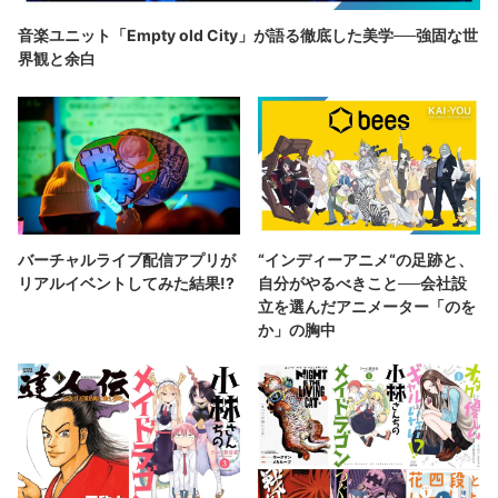
音楽ユニット「Empty old City」が語る徹底した美学──強固な世
界観と余白
バーチャルライブ配信アプリが
“インディーアニメ“の足跡と、
リアルイベントしてみた結果!?
自分がやるべきこと──会社設
立を選んだアニメーター「のを
か」の胸中