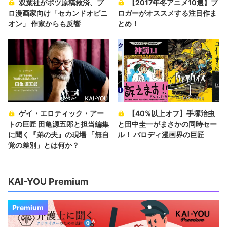
双葉社がボツ原稿救済、プ
【2017年冬アニメ10選】ブ
ロ漫画家向け「セカンドオピニ
ロガーがオススメする注目作ま
オン」 作家からも反響
とめ！
ゲイ・エロティック・アー
【40%以上オフ】手塚治虫
トの巨匠 田亀源五郎と担当編集
と田中圭一がまさかの同時セー
に聞く『弟の夫』の現場 「無自
ル！ パロディ漫画界の巨匠
覚の差別」とは何か？
KAI-YOU Premium
Premium