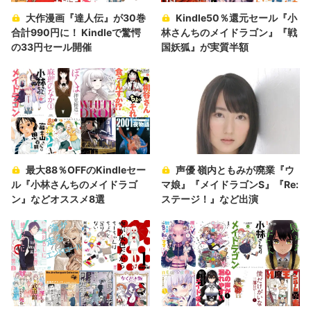
大作漫画『達人伝』が30巻
Kindle50％還元セール『小
合計990円に！ Kindleで驚愕
林さんちのメイドラゴン』『戦
の33円セール開催
国妖狐』が実質半額
最大88％OFFのKindleセー
声優 嶺内ともみが廃業『ウ
ル『小林さんちのメイドラゴ
マ娘』『メイドラゴンS』『Re:
ン』などオススメ8選
ステージ！』など出演