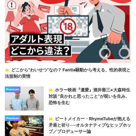
どこから“わいせつ”なの？ Fantia騒動から考える、性的表現と
法規制の実情
ホラー映画『遺愛』酒井善三×大森時生
Premium
対談 “良かれと思ったこと“が呪いを生み、
恐怖を生む
ビートメイカー・RhymeTubeが抱える
Premium
矛盾と祈り──オルタナティブなヒップホッ
プ／プロデューサー論