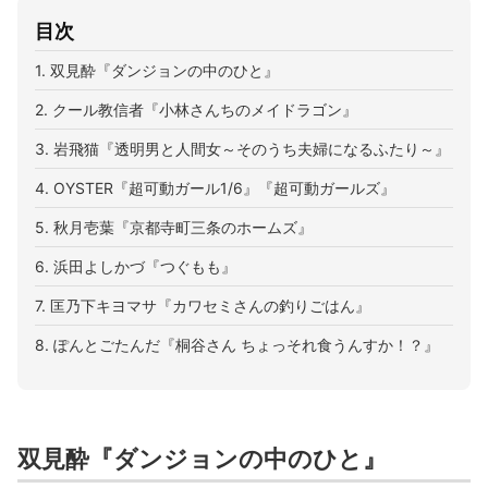
目次
1. 双見酔『ダンジョンの中のひと』
2. クール教信者『小林さんちのメイドラゴン』
3. 岩飛猫『透明男と人間女～そのうち夫婦になるふたり～』
4. OYSTER『超可動ガール1/6』『超可動ガールズ』
5. 秋月壱葉『京都寺町三条のホームズ』
6. 浜田よしかづ『つぐもも』
7. 匡乃下キヨマサ『カワセミさんの釣りごはん』
8. ぽんとごたんだ『桐谷さん ちょっそれ食うんすか！？』
双見酔『ダンジョンの中のひと』