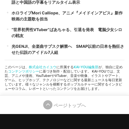
語と中国語の字幕をリアルタイム表示
ホロライブMori Calliope、アニメ『メイドインアビス』新作
映画の主題歌を担当
“世界初男性VTuber”ばあちゃる、引退を発表 電脳少女シロ
の戦友
光GENJI、全楽曲サブスク解禁へ SMAP以前の日本を熱狂さ
せた伝説のアイドル7人組
このページは、
株式会社カイユウ
に所属する
KAI-YOU編集部
が、独自に定め
た
コンテンツポリシー
に基づき制作・配信しています。 KAI-YOUでは、文
芸、アニメや漫画、YouTuberやVTuber、音楽や映像、イラストやアート、
ゲーム、ヒップホップ、テクノロジーなどに関する最新ニュースを毎日更新
しています。様々なジャンルを横断するポップカルチャーに関するインタビ
ューやコラム、レポートといったコンテンツをお届けします。
ページトップへ