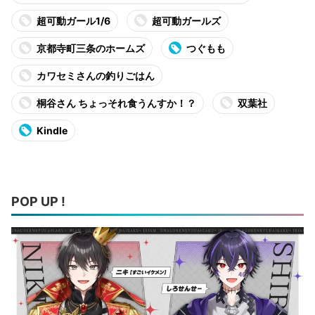
超可動ガール1/6
超可動ガールズ
京都寺町三条のホームズ
つぐもも
カワセミさんの釣りごはん
桐谷さん ちょっそれ食うんすか！？
双葉社
Kindle
POP UP !