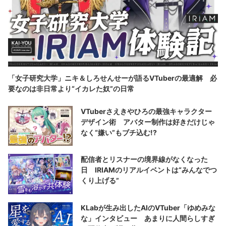
「女子研究大学」ニキ＆しろせんせーが語るVTuberの最適解 必
要なのは非日常より“イカレた奴”の日常
VTuberさえきやひろの最強キャラクター
デザイン術 アバター制作は好きだけじゃ
なく“嫌い”もブチ込む!?
配信者とリスナーの境界線がなくなった
日 IRIAMのリアルイベントは“みんなでつ
くり上げる”
KLabが生み出したAIのVTuber「ゆめみな
な」インタビュー あまりに人間らしすぎ