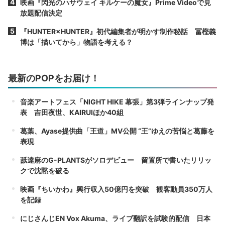
映画『閃光のハサウェイ キルケーの魔女』Prime Videoで見
放題配信決定
『HUNTER×HUNTER』初代編集者が明かす制作秘話 冨樫義
博は「描いてから」物語を考える？
最新のPOPをお届け！
音楽アートフェス「NIGHT HIKE 幕張」第3弾ラインナップ発
表 吉田夜世、KAIRUIほか40組
葛葉、Ayase提供曲「王道」MV公開 “王”ゆえの苦悩と葛藤を
表現
舐達麻のG-PLANTSがソロデビュー 留置所で書いたリリッ
クで沈黙を破る
映画『ちいかわ』興行収入50億円を突破 観客動員350万人
を記録
にじさんじEN Vox Akuma、ライブ翻訳を試験的配信 日本