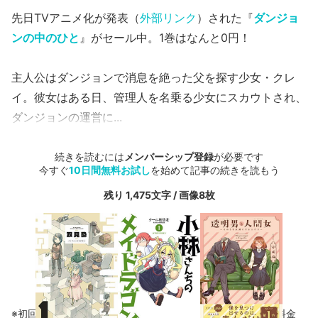
先日TVアニメ化が発表（
外部リンク
）された『
ダンジョ
ンの中のひと
』がセール中。1巻はなんと0円！
主人公はダンジョンで消息を絶った父を探す少女・クレ
イ。彼女はある日、管理人を名乗る少女にスカウトされ、
ダンジョンの運営に...
続きを読むには
メンバーシップ登録
が必要です
今すぐ
10日間無料お試し
を始めて記事の続きを読もう
残り 1,475文字 / 画像8枚
※初回登録の方に限り、無料お試し期間中に解約した場合、料金