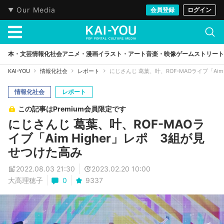
Our Media
会員登録
ログイン
本・文芸
情報化社会
アニメ・漫画
イラスト・アート
音楽・映像
ゲーム
ストリート
KAI-YOU
情報化社会
レポート
にじさんじ 葛葉、叶、ROF-MAOライブ「Aim
情報化社会
レポート
この記事はPremium会員限定です
にじさんじ 葛葉、叶、ROF-MAOラ
イブ「Aim Higher」レポ 3組が見
せつけた高み
2022.08.03 21:30
2023.02.20 10:00
大高理穂子
0
9337