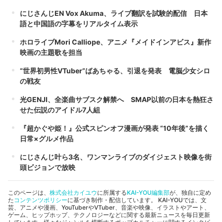
にじさんじEN Vox Akuma、ライブ翻訳を試験的配信 日本
語と中国語の字幕をリアルタイム表示
ホロライブMori Calliope、アニメ『メイドインアビス』新作
映画の主題歌を担当
“世界初男性VTuber”ばあちゃる、引退を発表 電脳少女シロ
の戦友
光GENJI、全楽曲サブスク解禁へ SMAP以前の日本を熱狂さ
せた伝説のアイドル7人組
『超かぐや姫！』公式スピンオフ漫画が発表 “10年後”を描く
日常×グルメ作品
にじさんじ叶ら3名、ワンマンライブのダイジェスト映像を街
頭ビジョンで放映
このページは、
株式会社カイユウ
に所属する
KAI-YOU編集部
が、独自に定め
た
コンテンツポリシー
に基づき制作・配信しています。 KAI-YOUでは、文
芸、アニメや漫画、YouTuberやVTuber、音楽や映像、イラストやアート、
ゲーム、ヒップホップ、テクノロジーなどに関する最新ニュースを毎日更新