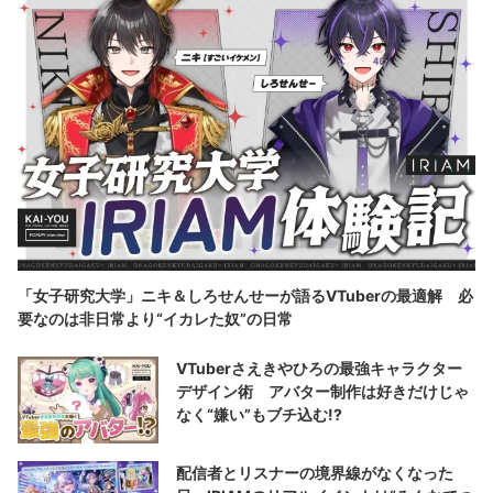
「女子研究大学」ニキ＆しろせんせーが語るVTuberの最適解 必
要なのは非日常より“イカレた奴”の日常
VTuberさえきやひろの最強キャラクター
デザイン術 アバター制作は好きだけじゃ
なく“嫌い”もブチ込む!?
配信者とリスナーの境界線がなくなった