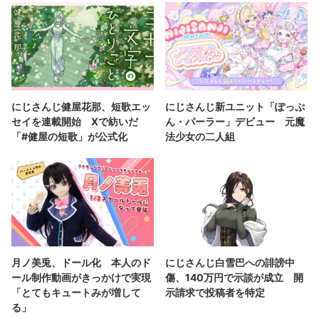
にじさんじ健屋花那、短歌エッ
にじさんじ新ユニット「ぽっぷ
セイを連載開始 Xで紡いだ
ん・パーラー」デビュー 元魔
「#健屋の短歌」が公式化
法少女の二人組
月ノ美兎、ドール化 本人のド
にじさんじ白雪巴への誹謗中
ール制作動画がきっかけで実現
傷、140万円で示談が成立 開
「とてもキュートみが増して
示請求で投稿者を特定
る」