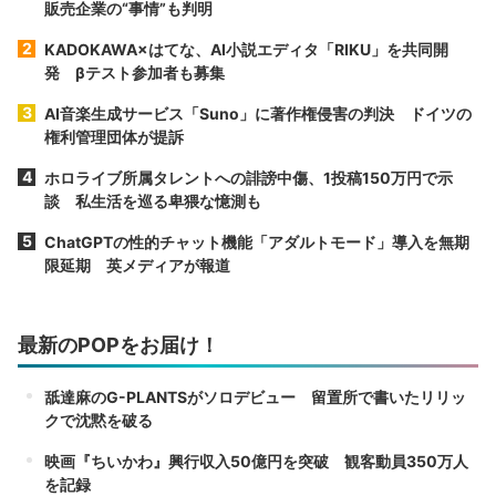
販売企業の“事情”も判明
KADOKAWA×はてな、AI小説エディタ「RIKU」を共同開
発 βテスト参加者も募集
AI音楽生成サービス「Suno」に著作権侵害の判決 ドイツの
権利管理団体が提訴
ホロライブ所属タレントへの誹謗中傷、1投稿150万円で示
談 私生活を巡る卑猥な憶測も
ChatGPTの性的チャット機能「アダルトモード」導入を無期
限延期 英メディアが報道
最新のPOPをお届け！
舐達麻のG-PLANTSがソロデビュー 留置所で書いたリリッ
クで沈黙を破る
映画『ちいかわ』興行収入50億円を突破 観客動員350万人
を記録