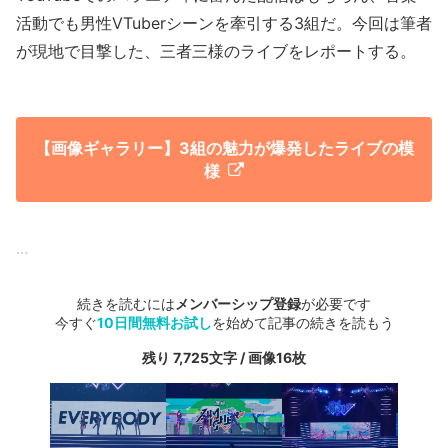
活動でも男性VTuberシーンを牽引する3組だ。今回は筆者
が現地で目撃した、三者三様のライブをレポートする。
【画像ギャラリー】3組の魅力が爆発したライブの模
様
...
続きを読むには
メンバーシップ登録
が必要です
今すぐ
10日間無料お試し
を始めて記事の続きを読もう
残り 7,725文字 / 画像16枚