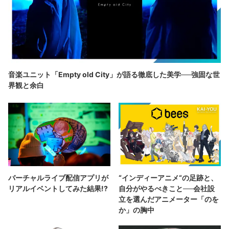
音楽ユニット「Empty old City」が語る徹底した美学──強固な世
界観と余白
バーチャルライブ配信アプリが
“インディーアニメ“の足跡と、
リアルイベントしてみた結果!?
自分がやるべきこと──会社設
立を選んだアニメーター「のを
か」の胸中