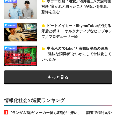
ホラー映画『遺愛』酒井善三×大森時生
Premium
対談 “良かれと思ったこと“が呪いを生み、
恐怖を生む
ビートメイカー・RhymeTubeが抱える
Premium
矛盾と祈り──オルタナティブなヒップホッ
プ／プロデューサー論
中南米の“Otaku”と海賊版漫画の破局
Premium
──“違法な消費者”はいかにして合法化して
いったか
もっと見る
情報化社会の週間ランキング
“ランダム商法”メーカー側も8割が「嫌い」──調査で権利元や