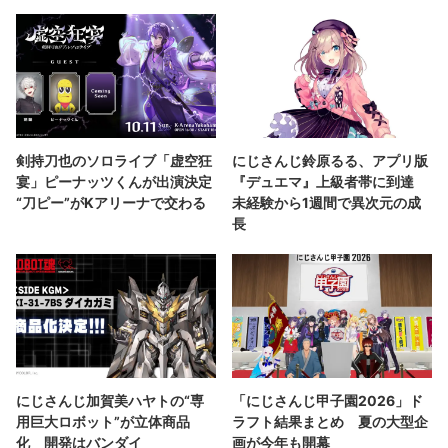
剣持刀也のソロライブ「虚空狂
にじさんじ鈴原るる、アプリ版
宴」ピーナッツくんが出演決定
『デュエマ』上級者帯に到達
“刀ピー”がKアリーナで交わる
未経験から1週間で異次元の成
長
にじさんじ加賀美ハヤトの“専
「にじさんじ甲子園2026」ド
用巨大ロボット”が立体商品
ラフト結果まとめ 夏の大型企
化 開発はバンダイ
画が今年も開幕