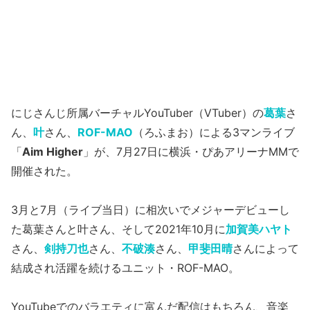
にじさんじ所属バーチャルYouTuber（VTuber）の
葛葉
さ
ん、
叶
さん、
ROF-MAO
（ろふまお）による3マンライブ
「
Aim Higher
」が、7月27日に横浜・ぴあアリーナMMで
開催された。
3月と7月（ライブ当日）に相次いでメジャーデビューし
た葛葉さんと叶さん、そして2021年10月に
加賀美ハヤト
さん、
剣持刀也
さん、
不破湊
さん、
甲斐田晴
さんによって
結成され活躍を続けるユニット・ROF-MAO。
YouTubeでのバラエティに富んだ配信はもちろん、音楽