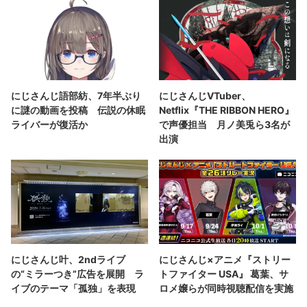
にじさんじ語部紡、7年半ぶり
にじさんじVTuber、
に謎の動画を投稿 伝説の休眠
Netflix『THE RIBBON HERO』
ライバーが復活か
で声優担当 月ノ美兎ら3名が
出演
にじさんじ叶、2ndライブ
にじさんじ×アニメ『ストリー
の“ミラーつき”広告を展開 ラ
トファイター USA』 葛葉、サ
イブのテーマ「孤独」を表現
ロメ嬢らが同時視聴配信を実施