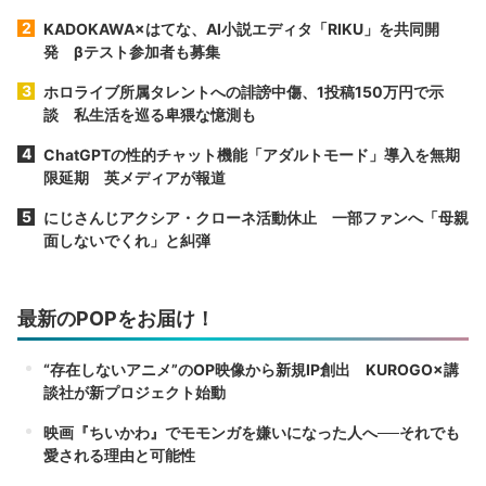
KADOKAWA×はてな、AI小説エディタ「RIKU」を共同開
発 βテスト参加者も募集
ホロライブ所属タレントへの誹謗中傷、1投稿150万円で示
談 私生活を巡る卑猥な憶測も
ChatGPTの性的チャット機能「アダルトモード」導入を無期
限延期 英メディアが報道
にじさんじアクシア・クローネ活動休止 一部ファンへ「母親
面しないでくれ」と糾弾
最新のPOPをお届け！
“存在しないアニメ”のOP映像から新規IP創出 KUROGO×講
談社が新プロジェクト始動
映画『ちいかわ』でモモンガを嫌いになった人へ──それでも
愛される理由と可能性