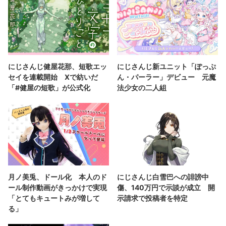
にじさんじ健屋花那、短歌エッ
にじさんじ新ユニット「ぽっぷ
セイを連載開始 Xで紡いだ
ん・パーラー」デビュー 元魔
「#健屋の短歌」が公式化
法少女の二人組
月ノ美兎、ドール化 本人のド
にじさんじ白雪巴への誹謗中
ール制作動画がきっかけで実現
傷、140万円で示談が成立 開
「とてもキュートみが増して
示請求で投稿者を特定
る」