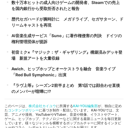
数十万本ヒットの成人向けゲームの開発者、Steamでの売上
を国内銀行から受取拒否されたと報告
歴代セガハードが腕時計に メガドライブ、セガサターン、ド
リームキャストを再現
AI音楽生成サービス「Suno」に著作権侵害の判決 ドイツの
権利管理団体が提訴
初音ミク×『マジック：ザ・ギャザリング』構築済みデッキ登
場 新規アートを大量収録
Awich、ヒップホップとオーケストラを融合 音楽ライブ
「Red Bull Symphonic」出演
『ラヴ上等』シーズン2前半まとめ 第1話では顔合わせ直後
のメンバーが喧嘩に⁉︎
このページは、
株式会社カイユウ
に所属する
KAI-YOU編集部
が、独自に定め
た
コンテンツポリシー
に基づき制作・配信しています。 KAI-YOUでは、文
芸、アニメや漫画、YouTuberやVTuber、音楽や映像、イラストやアート、
ゲーム、ヒップホップ、テクノロジーなどに関する最新ニュースを毎日更新
しています。様々なジャンルを横断するポップカルチャーに関するインタビ
ューやコラム、レポートといったコンテンツをお届けします。