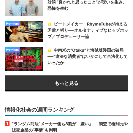
対談 “良かれと思ったこと“が呪いを生み、
恐怖を生む
ビートメイカー・RhymeTubeが抱える
Premium
矛盾と祈り──オルタナティブなヒップホッ
プ／プロデューサー論
中南米の“Otaku”と海賊版漫画の破局
Premium
──“違法な消費者”はいかにして合法化して
いったか
もっと見る
情報化社会の週間ランキング
“ランダム商法”メーカー側も8割が「嫌い」──調査で権利元や
販売企業の“事情”も判明