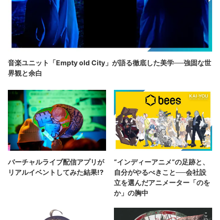
音楽ユニット「Empty old City」が語る徹底した美学──強固な世
界観と余白
バーチャルライブ配信アプリが
“インディーアニメ“の足跡と、
リアルイベントしてみた結果!?
自分がやるべきこと──会社設
立を選んだアニメーター「のを
か」の胸中