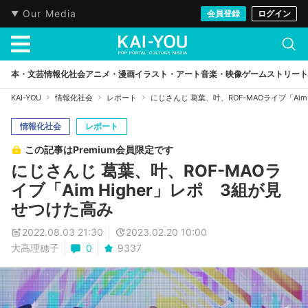
Our Media
会員登録
ログイン
本・文芸
情報化社会
アニメ・漫画
イラスト・アート
音楽・映像
ゲーム
ストリート
KAI-YOU
情報化社会
レポート
にじさんじ 葛葉、叶、ROF-MAOライブ「Aim
情報化社会
レポート
この記事はPremium会員限定です
にじさんじ 葛葉、叶、ROF-MAOラ
イブ「Aim Higher」レポ 3組が見
せつけた高み
2022.08.03 21:30
2023.02.20 10:00
大高理穂子
0
9337