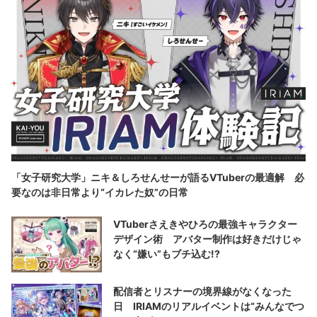
「女子研究大学」ニキ＆しろせんせーが語るVTuberの最適解 必
要なのは非日常より“イカレた奴”の日常
VTuberさえきやひろの最強キャラクター
デザイン術 アバター制作は好きだけじゃ
なく“嫌い”もブチ込む!?
配信者とリスナーの境界線がなくなった
日 IRIAMのリアルイベントは“みんなでつ