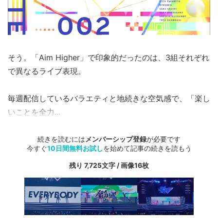
そう。「Aim Higher」で印象的だったのは、3組それぞれ
で異なるライブ表現。
毎週配信しているバラエティと地続きな空気感で、「楽し
いことを全力...
続きを読むには
メンバーシップ登録
が必要です
今すぐ
10日間無料お試し
を始めて記事の続きを読もう
残り 7,725文字 / 画像16枚