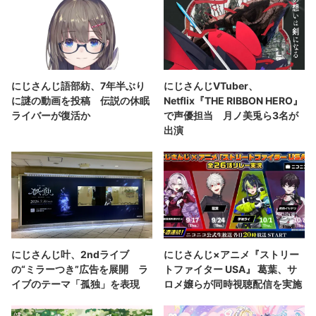
にじさんじ語部紡、7年半ぶり
にじさんじVTuber、
に謎の動画を投稿 伝説の休眠
Netflix『THE RIBBON HERO』
ライバーが復活か
で声優担当 月ノ美兎ら3名が
出演
にじさんじ叶、2ndライブ
にじさんじ×アニメ『ストリー
の“ミラーつき”広告を展開 ラ
トファイター USA』 葛葉、サ
イブのテーマ「孤独」を表現
ロメ嬢らが同時視聴配信を実施