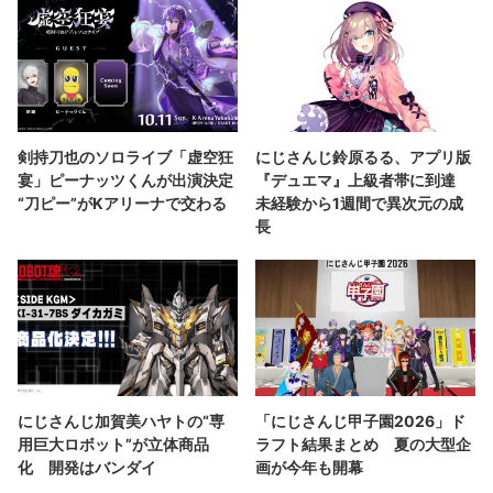
剣持刀也のソロライブ「虚空狂
にじさんじ鈴原るる、アプリ版
宴」ピーナッツくんが出演決定
『デュエマ』上級者帯に到達
“刀ピー”がKアリーナで交わる
未経験から1週間で異次元の成
長
にじさんじ加賀美ハヤトの“専
「にじさんじ甲子園2026」ド
用巨大ロボット”が立体商品
ラフト結果まとめ 夏の大型企
化 開発はバンダイ
画が今年も開幕