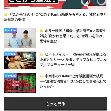
どこから“わいせつ”なの？ Fantia騒動から考える、性的表現と
法規制の実情
ホラー映画『遺愛』酒井善三×大森時生
Premium
対談 “良かれと思ったこと“が呪いを生み、
恐怖を生む
ビートメイカー・RhymeTubeが抱える
Premium
矛盾と祈り──オルタナティブなヒップホッ
プ／プロデューサー論
中南米の“Otaku”と海賊版漫画の破局
Premium
──“違法な消費者”はいかにして合法化して
いったか
もっと見る