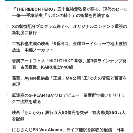
『THE RIBBON HERO』五十嵐祐貴監督が語る、現代のヒーロ
ー像──手塚治虫『リボンの騎士』の衝撃を再演する
Xの収益配分プログラム終了へ オリジナルコンテンツ重視の
新制度に移行
二宮和也主演の映画『8番出口』金曜ロードショーで地上波初
放送 本編ノーカット
音楽アートフェス「NIGHT HIKE 幕張」第3弾ラインナップ発
表 吉田夜世、KAIRUIほか40組
葛葉、Ayase提供曲「王道」MV公開 “王”ゆえの苦悩と葛藤を
表現
舐達麻のG-PLANTSがソロデビュー 留置所で書いたリリッ
クで沈黙を破る
映画『ちいかわ』興行収入50億円を突破 観客動員350万人
を記録
にじさんじEN Vox Akuma、ライブ翻訳を試験的配信 日本