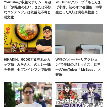
YouTubeが収益化ポリシーを改
YouTuberグループ「ちょんま
訂 「満足度の低い、または不快
げ小僧」初のオフ会開催 中学
なコンテンツ」は収益化不可と
生だった6人は現在高校生に
明文化
HIKAKIN、6000万食売れたカ
W杯の“オーバーリアクショ
ップ麺「みそきん」のカレー味
ン”で注目のガミックス、世界
を発表 セブンイレブンで販売
一のYouTuber「MrBeast」と
邂逅