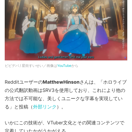
ビビデバ / 星街すいせい／画像は
YouTube
から
Redditユーザーの
MatthewHinson
さんは、「ホロライブ
の公式翻訳動画はSRV3を使用しており、これにより他の
方法では不可能な、美しくユニークな字幕を実現してい
る」と投稿（
外部リンク
）。
いかにこの技術が、VTuber文化とその関連コンテンツで
定着していたかがうかがえる。