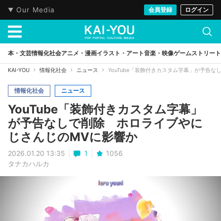
Our Media
会員登録
ログイン
本・文芸
情報化社会
アニメ・漫画
イラスト・アート
音楽・映像
ゲーム
ストリート
KAI-YOU
情報化社会
ニュース
YouTube「装飾付きカスタム字幕」が予告
情報化社会
ニュース
YouTube「装飾付きカスタム字幕」
が予告なしで削除 ホロライブやに
じさんじのMVに影響か
2026.01.20 13:35
1
1056
タナカハルカ