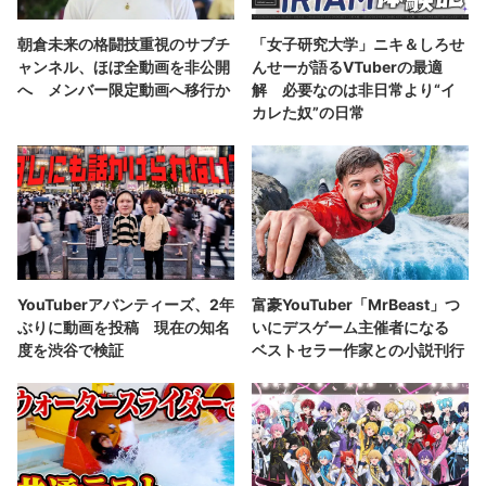
朝倉未来の格闘技重視のサブチ
「女子研究大学」ニキ＆しろせ
ャンネル、ほぼ全動画を非公開
んせーが語るVTuberの最適
へ メンバー限定動画へ移行か
解 必要なのは非日常より“イ
カレた奴”の日常
YouTuberアバンティーズ、2年
富豪YouTuber「MrBeast」つ
ぶりに動画を投稿 現在の知名
いにデスゲーム主催者になる
度を渋谷で検証
ベストセラー作家との小説刊行