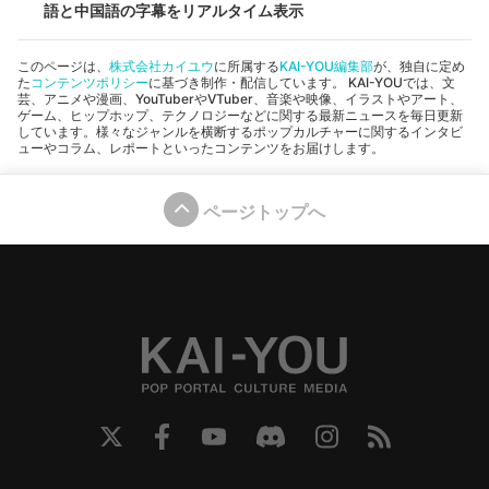
語と中国語の字幕をリアルタイム表示
このページは、
株式会社カイユウ
に所属する
KAI-YOU編集部
が、独自に定め
た
コンテンツポリシー
に基づき制作・配信しています。 KAI-YOUでは、文
芸、アニメや漫画、YouTuberやVTuber、音楽や映像、イラストやアート、
ゲーム、ヒップホップ、テクノロジーなどに関する最新ニュースを毎日更新
しています。様々なジャンルを横断するポップカルチャーに関するインタビ
ューやコラム、レポートといったコンテンツをお届けします。
ページトップへ