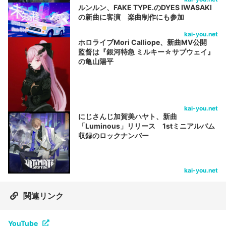
ルンルン、FAKE TYPE.のDYES IWASAKI
の新曲に客演 楽曲制作にも参加
kai-you.net
ホロライブMori Calliope、新曲MV公開
監督は『銀河特急 ミルキー☆サブウェイ』
の亀山陽平
kai-you.net
にじさんじ加賀美ハヤト、新曲
「Luminous」リリース 1stミニアルバム
収録のロックナンバー
kai-you.net
関連リンク
YouTube