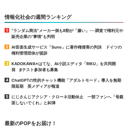
情報化社会の週間ランキング
“ランダム商法”メーカー側も8割が「嫌い」──調査で権利元や
販売企業の“事情”も判明
AI音楽生成サービス「Suno」に著作権侵害の判決 ドイツの
権利管理団体が提訴
KADOKAWA×はてな、AI小説エディタ「RIKU」を共同開
発 βテスト参加者も募集
ChatGPTの性的チャット機能「アダルトモード」導入を無期
限延期 英メディアが報道
にじさんじアクシア・クローネ活動休止 一部ファンへ「母親
面しないでくれ」と糾弾
最新のPOPをお届け！