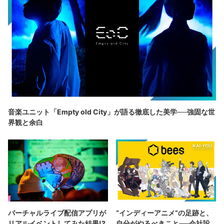
音楽ユニット「Empty old City」が語る徹底した美学──強固な世
界観と余白
バーチャルライブ配信アプリが
“インディーアニメ“の足跡と、
リアルイベントしてみた結果!?
自分がやるべきこと──会社設