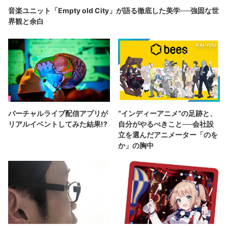
音楽ユニット「Empty old City」が語る徹底した美学──強固な世
界観と余白
バーチャルライブ配信アプリが
“インディーアニメ“の足跡と、
リアルイベントしてみた結果!?
自分がやるべきこと──会社設
立を選んだアニメーター「のを
か」の胸中