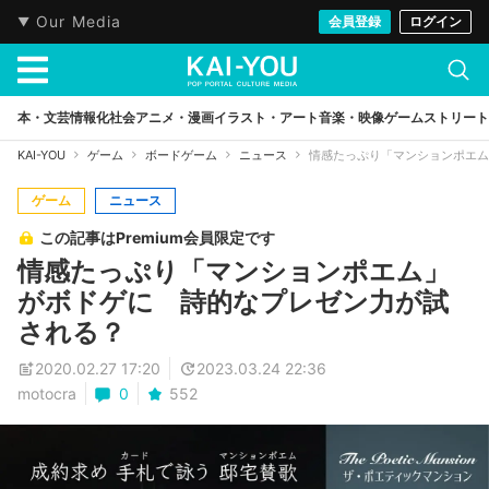
Our Media
会員登録
ログイン
本・文芸
情報化社会
アニメ・漫画
イラスト・アート
音楽・映像
ゲーム
ストリート
KAI-YOU
ゲーム
ボードゲーム
ニュース
情感たっぷり「マンションポエム
ゲーム
ニュース
この記事はPremium会員限定です
情感たっぷり「マンションポエム」
がボドゲに 詩的なプレゼン力が試
される？
2020.02.27 17:20
2023.03.24 22:36
motocra
0
552