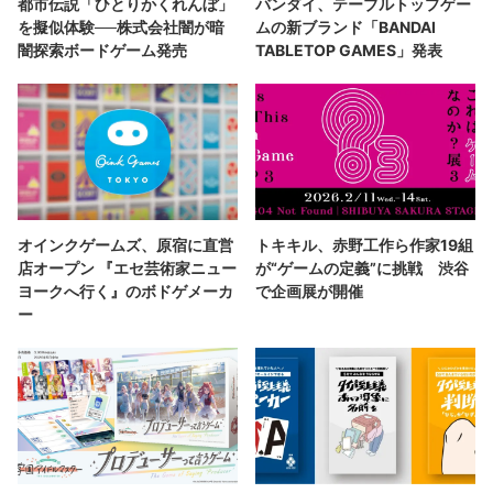
都市伝説「ひとりかくれんぼ」
バンダイ、テーブルトップゲー
を擬似体験──株式会社闇が暗
ムの新ブランド「BANDAI
闇探索ボードゲーム発売
TABLETOP GAMES」発表
オインクゲームズ、原宿に直営
トキキル、赤野工作ら作家19組
店オープン 『エセ芸術家ニュー
が“ゲームの定義”に挑戦 渋谷
ヨークへ行く』のボドゲメーカ
で企画展が開催
ー