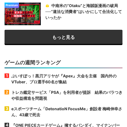
中南米の“Otaku”と海賊版漫画の破局
Premium
──“違法な消費者”はいかにして合法化して
いったか
もっと見る
ゲームの週間ランキング
ぶいすぽっ！黒刃アリヤが『Apex』大会を主催 国内外の
VTuber、プロ選手60名が集結
トレカ鑑定サービス「PSA」を利用者が提訴 結果のバラつき
や収益構造を問題視
eスポーツチーム「DetonatioN FocusMe」創設者 梅崎伸幸さ
ん、43歳で死去
『ONE PIECEカードゲーム』擁するバンダイ、マイナンバー