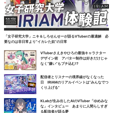
「女子研究大学」ニキ＆しろせんせーが語るVTuberの最適解 必
要なのは非日常より“イカレた奴”の日常
VTuberさえきやひろの最強キャラクター
デザイン術 アバター制作は好きだけじゃ
なく“嫌い”もブチ込む!?
配信者とリスナーの境界線がなくなった
日 IRIAMのリアルイベントは“みんなでつ
くり上げる”
KLabが生み出したAIのVTuber「ゆめみな
な」インタビュー あまりに人間らしすぎ
る配信者が語る夢