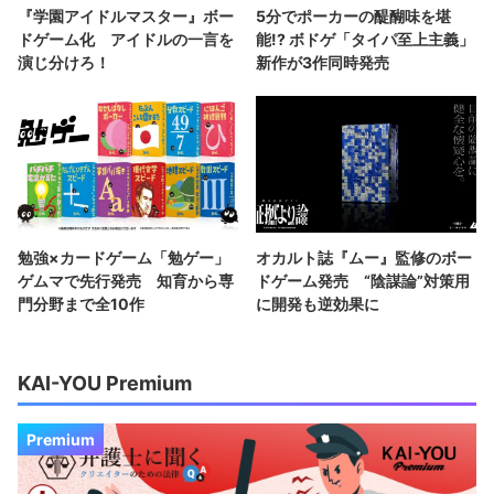
『学園アイドルマスター』ボー
5分でポーカーの醍醐味を堪
ドゲーム化 アイドルの一言を
能!? ボドゲ「タイパ至上主義」
演じ分けろ！
新作が3作同時発売
勉強×カードゲーム「勉ゲー」
オカルト誌『ムー』監修のボー
ゲムマで先行発売 知育から専
ドゲーム発売 “陰謀論”対策用
門分野まで全10作
に開発も逆効果に
KAI-YOU Premium
Premium