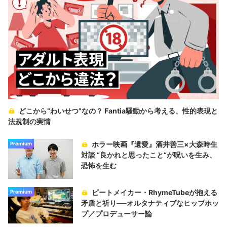
どこから“わいせつ”なの？ Fantia騒動から考える、性的表現と
法規制の実情
ホラー映画『遺愛』酒井善三×大森時生
Premium
対談 “良かれと思ったこと“が呪いを生み、
恐怖を生む
ビートメイカー・RhymeTubeが抱える
Premium
矛盾と祈り──オルタナティブなヒップホッ
プ／プロデューサー論