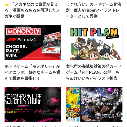
「メガネなのに目元が見え
しぐれうい、カードゲーム化決
る」漫画あるあるを再現したメ
定 個人VTuber／イラストレ
ガネが話題
ーターとして異例
ボードゲーム『モノポリー』が
文化庁の海賊版対策啓発カード
F1とコラボ 好きなチームを選
ゲーム『HIT PLAN』公開 あ
んで最速を目指せ！
らゐけいいちがイラスト担当