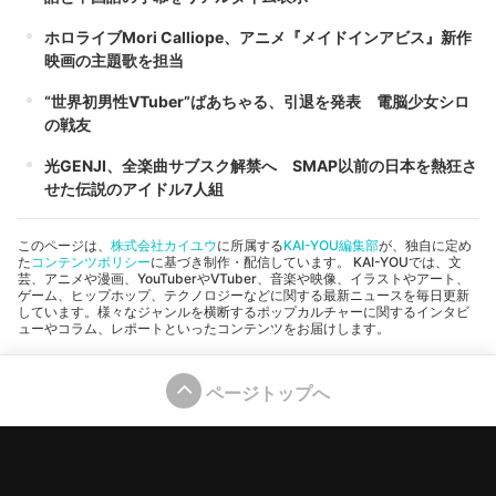
ホロライブMori Calliope、アニメ『メイドインアビス』新作
映画の主題歌を担当
“世界初男性VTuber”ばあちゃる、引退を発表 電脳少女シロ
の戦友
光GENJI、全楽曲サブスク解禁へ SMAP以前の日本を熱狂さ
せた伝説のアイドル7人組
このページは、
株式会社カイユウ
に所属する
KAI-YOU編集部
が、独自に定め
た
コンテンツポリシー
に基づき制作・配信しています。 KAI-YOUでは、文
芸、アニメや漫画、YouTuberやVTuber、音楽や映像、イラストやアート、
ゲーム、ヒップホップ、テクノロジーなどに関する最新ニュースを毎日更新
しています。様々なジャンルを横断するポップカルチャーに関するインタビ
ューやコラム、レポートといったコンテンツをお届けします。
ページトップへ