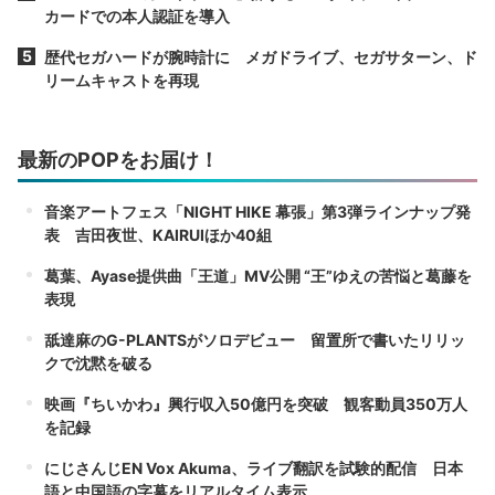
カードでの本人認証を導入
歴代セガハードが腕時計に メガドライブ、セガサターン、ド
リームキャストを再現
最新のPOPをお届け！
音楽アートフェス「NIGHT HIKE 幕張」第3弾ラインナップ発
表 吉田夜世、KAIRUIほか40組
葛葉、Ayase提供曲「王道」MV公開 “王”ゆえの苦悩と葛藤を
表現
舐達麻のG-PLANTSがソロデビュー 留置所で書いたリリッ
クで沈黙を破る
映画『ちいかわ』興行収入50億円を突破 観客動員350万人
を記録
にじさんじEN Vox Akuma、ライブ翻訳を試験的配信 日本
語と中国語の字幕をリアルタイム表示