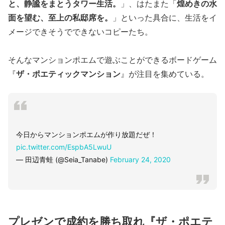
と、静謐をまとうタワー生活。
」、はたまた「
煌めきの水
面を望む、至上の私邸席を。
」といった具合に、生活をイ
メージできそうでできないコピーたち。
そんなマンションポエムで遊ぶことができるボードゲーム
『
ザ・ポエティックマンション
』が注目を集めている。
今日からマンションポエムが作り放題だぜ！
pic.twitter.com/EspbA5LwuU
— 田辺青蛙 (@Seia_Tanabe)
February 24, 2020
プレゼンで成約を勝ち取れ『ザ・ポエテ