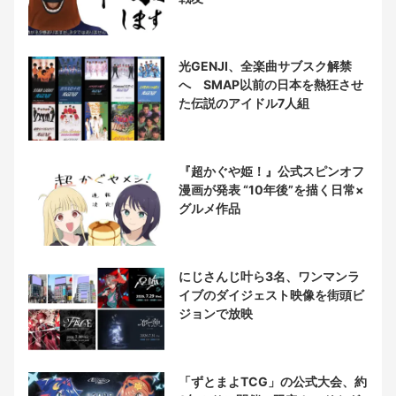
光GENJI、全楽曲サブスク解禁
へ SMAP以前の日本を熱狂させ
た伝説のアイドル7人組
『超かぐや姫！』公式スピンオフ
漫画が発表 “10年後”を描く日常×
グルメ作品
にじさんじ叶ら3名、ワンマンラ
イブのダイジェスト映像を街頭ビ
ジョンで放映
「ずとまよTCG」の公式大会、約