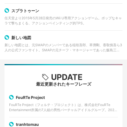
スプラトゥーン
任天堂より2015年5月28日発売のWii U専用アクションゲーム。ポップなキャ
ラで撃ちまくる、アクションペインティング的TPS。
新しい地図
新しい地図とは、元SMAPのメンバーである稲垣吾郎、草彅剛、香取慎吾ら3
人の公式ファンサイト。SMAPの元チーフ・マネージャーであった飯島三智
さんによって設立された、株式会社CULEN(カレン)が運営している。3人に
まつわる情報発信や会員募…
UPDATE
最近更新されたキーフレーズ
FouRTe Project
FouRTe Project（フォルテ・プロジェクト）は、株式会社FouRTe
Entertainment所属の7人組の男性バーチャルアイドルグループ。2025
年8月に始動が発表さ…
tranhtomau