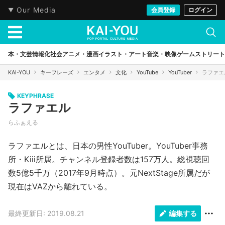
Our Media
会員登録
ログイン
本・文芸
情報化社会
アニメ・漫画
イラスト・アート
音楽・映像
ゲーム
ストリート
KAI-YOU
キーフレーズ
エンタメ
文化
YouTube
YouTuber
ラファエ
KEYPHRASE
ラファエル
らふぁえる
ラファエルとは、日本の男性YouTuber。YouTuber事務
所・Kiii所属。チャンネル登録者数は157万人。総視聴回
数5億5千万（2017年9月時点）。元NextStage所属だが
現在はVAZから離れている。
最終更新日: 2019.08.21
編集する