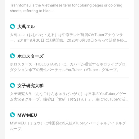
Tranhtomau is the Vietnamese term for coloring pages or coloring
sheets, referring to blac…
大蔦エル
大蔦エル（おおつた・える）は中京テレビ所属のVTuberアナウンサ
ー。2018年9月30日に活動開始。2026年6月30日をもって活動を終了
する。
ホロスターズ
ホロスターズ（HOLOSTARS）は、カバーが運営するホロライブプロ
ダクション傘下の男性バーチャルYouTuber（VTuber）グループ。
女子研究大学
女子研究大学（おなごけんきゅうだいがく）は日本のYouTuber／ゲー
ム実況者グループ。略称は「女研（おなけん）」。主にYouTubeで活動
しており、ゲーム実況やバラエティ企画動画…
MW:MEU
MW:MEU（ミュウ）は韓国発の5人組VTuber／バーチャルアイドルグ
ループ。