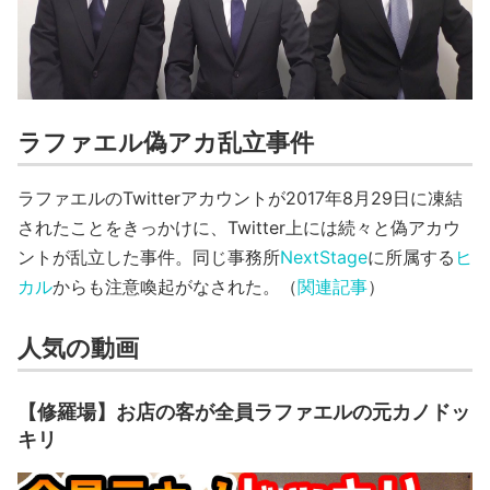
ラファエル偽アカ乱立事件
ラファエルのTwitterアカウントが2017年8月29日に凍結
されたことをきっかけに、Twitter上には続々と偽アカウ
ントが乱立した事件。同じ事務所
NextStage
に所属する
ヒ
カル
からも注意喚起がなされた。（
関連記事
）
人気の動画
【修羅場】お店の客が全員ラファエルの元カノドッ
キリ