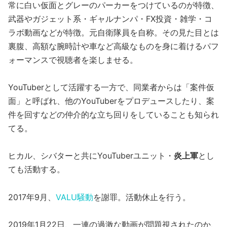
常に白い仮面とグレーのパーカーをつけているのが特徴、
武器やガジェット系・ギャルナンパ・FX投資・雑学・コ
ラボ動画などが特徴。元自衛隊員を自称。その見た目とは
裏腹、高額な腕時計や車など高級なものを身に着けるパフ
ォーマンスで視聴者を楽しませる。
YouTuberとして活躍する一方で、同業者からは「案件仮
面」と呼ばれ、他のYouTuberをプロデュースしたり、案
件を回すなどの仲介的な立ち回りをしていることも知られ
てる。
ヒカル、シバターと共にYouTuberユニット・
炎上軍
とし
ても活動する。
2017年9月、
VALU騒動
を謝罪。活動休止を行う。
2019年1月22日、一連の過激な動画が問題視されたのか、