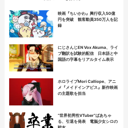
映画『ちいかわ』興行収入50億
円を突破 観客動員350万人を記
録
にじさんじEN Vox Akuma、ライ
ブ翻訳を試験的配信 日本語と中
国語の字幕をリアルタイム表示
ホロライブMori Calliope、アニ
メ『メイドインアビス』新作映画
の主題歌を担当
“世界初男性VTuber”ばあちゃ
る、引退を発表 電脳少女シロの
戦友