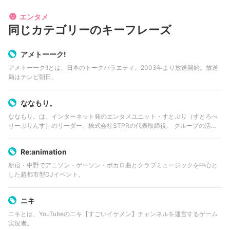
エンタメ
同じカテゴリーのキーフレーズ
アメトーーク!
アメトーーク!!とは、日本のトークバラエティ。2003年より放送開始。放送
局はテレビ朝日。
ななもり。
ななもり。は、インターネット発のエンタメユニット・すとぷり（すとろべ
りーぷりんす）のリーダー。株式会社STPRの代表取締役。 グループの活動
を総合プロデュースしている。担当カラーは「ムラサキ」。公式生放送では
MCを担当。 2022年3月…
Re:animation
新宿・中野でアニソン・ゲーソン・ボカロ曲とクラブミュージックを中心と
した超都市型DJイベント。
ニキ
ニキとは、YouTubeのニキ【すごいイケメン】チャンネルを運営するゲーム
実況者。