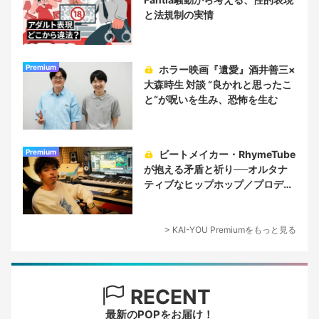
と法規制の実情
Premium
ホラー映画『遺愛』酒井善三×
大森時生 対談 “良かれと思ったこ
と“が呪いを生み、恐怖を生む
Premium
ビートメイカー・RhymeTube
が抱える矛盾と祈り──オルタナ
ティブなヒップホップ／プロデュ
ーサー論
> KAI-YOU Premiumをもっと見る
RECENT
最新のPOPをお届け！