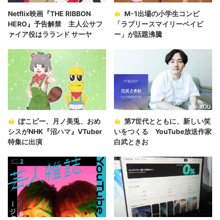
Netflix映画『THE RIBBON
M-1出場の小学生コンビ
HERO』予告解禁 主人公サフ
「ラブリースマイリーベイビ
ァイア役はラランド サーヤ
ー」が話題沸騰
ぽこピー、月ノ美兎、おめ
第7世代とともに、新しい笑
シスがNHK『沼ハマ』VTuber
いをつくる YouTube放送作家
特集に出演
白武ときお