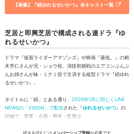
【画像】『続ゆれるせいかつ』全キャスト一覧
芝居と即興芝居で構成される連ドラ『ゆ
れるせいかつ』
ドラマ『仮面ライダーアマゾンズ』や映画『最低。』の籾
木芳仁さんが兄・ショウ役、演技初挑戦のエアコンぶんぶ
んお姉さんが妹・ミナミ役で主演する縦型ドラマ『続ゆれ
るせいかつ』。
タイトルに「続」とある通り、
2020年1月に同じくLINE
NEWSの「VISION」で配信
された『
ゆれるせいかつ
』の
続編で、原案・企画・脚本・監督は...
続きを読むには
メンバーシップ登録
が必要です