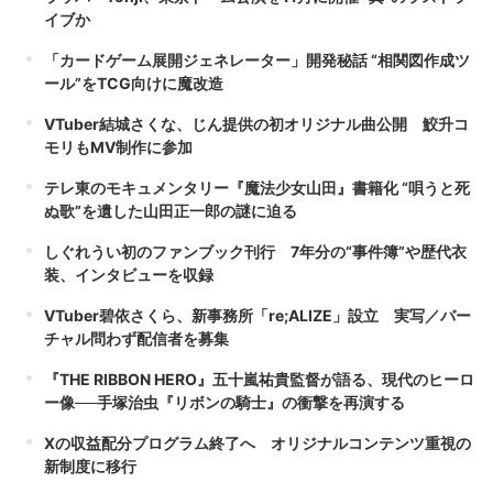
イブか
「カードゲーム展開ジェネレーター」開発秘話 “相関図作成ツ
ール”をTCG向けに魔改造
VTuber結城さくな、じん提供の初オリジナル曲公開 鮫升コ
モリもMV制作に参加
テレ東のモキュメンタリー『魔法少女山田』書籍化 “唄うと死
ぬ歌”を遺した山田正一郎の謎に迫る
しぐれうい初のファンブック刊行 7年分の“事件簿”や歴代衣
装、インタビューを収録
VTuber碧依さくら、新事務所「re;ALIZE」設立 実写／バー
チャル問わず配信者を募集
『THE RIBBON HERO』五十嵐祐貴監督が語る、現代のヒーロ
ー像──手塚治虫『リボンの騎士』の衝撃を再演する
Xの収益配分プログラム終了へ オリジナルコンテンツ重視の
新制度に移行