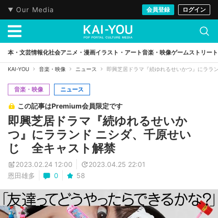
Our Media
会員登録
ログイン
本・文芸
情報化社会
アニメ・漫画
イラスト・アート
音楽・映像
ゲーム
ストリート
KAI-YOU
音楽・映像
ニュース
即興芝居ドラマ『続ゆれるせいかつ』にララン
音楽・映像
ニュース
この記事はPremium会員限定です
即興芝居ドラマ『続ゆれるせいか
つ』にラランド ニシダ、千原せい
じ 全キャスト解禁
2023.02.24 12:00
2023.04.25 22:01
恩田雄多
0
58