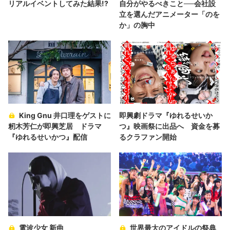
リアルイベントしてみた結果!?
自分がやるべきこと──会社設
立を選んだアニメーター「のを
か」の胸中
King Gnu 井口理をゲストに
即興劇ドラマ『ゆれるせいか
籾木芳仁が即興芝居 ドラマ
つ』映画祭に出品へ 資金を募
『ゆれるせいかつ』配信
るクラファン開始
電波少女 新曲
世界最大のアイドルの祭典