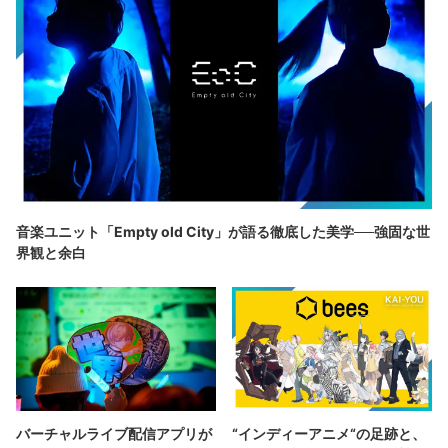
音楽ユニット「Empty old City」が語る徹底した美学──強固な世
界観と余白
バーチャルライブ配信アプリが
“インディーアニメ“の足跡と、