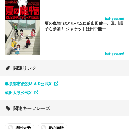
kai-you.net
夏の魔物1stアルバムに前山田健一、及川眠
子ら参加！ ジャケットは田中圭一
kai-you.net
関連リンク
爆裂都市伝説M.A.D公式X
成田大致公式X
関連キーフレーズ
成田大致
夏の魔物