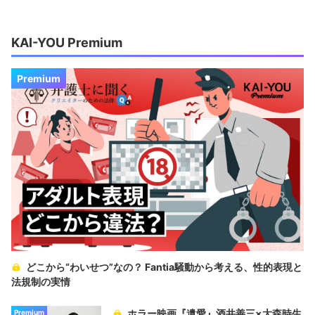
KAI-YOU Premium
Premium
どこから“わいせつ”なの？ Fantia騒動から考える、性的表現と
法規制の実情
ホラー映画『遺愛』酒井善三×大森時生
Premium