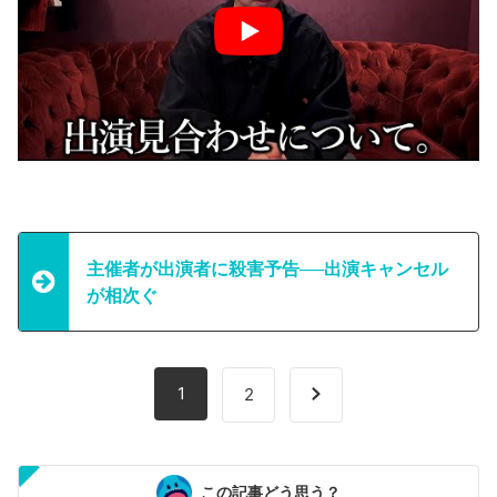
主催者が出演者に殺害予告──出演キャンセル
が相次ぐ
1
2
この記事どう思う？