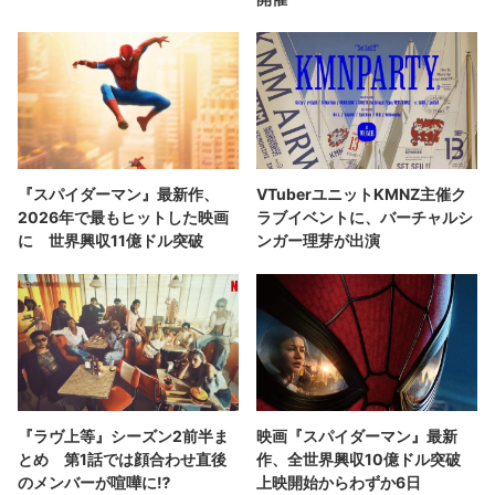
『スパイダーマン』最新作、
VTuberユニットKMNZ主催ク
2026年で最もヒットした映画
ラブイベントに、バーチャルシ
に 世界興収11億ドル突破
ンガー理芽が出演
『ラヴ上等』シーズン2前半ま
映画『スパイダーマン』最新
とめ 第1話では顔合わせ直後
作、全世界興収10億ドル突破
のメンバーが喧嘩に⁉︎
上映開始からわずか6日