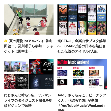
夏の魔物1stアルバムに前山
光GENJI、全楽曲サブスク解禁
田健一、及川眠子ら参加！ ジャ
へ SMAP以前の日本を熱狂さ
ケットは田中圭一
せた伝説のアイドル7人組
にじさんじ叶ら3名、ワンマン
Ado、さくらみこ、ピーナッツ
ライブのダイジェスト映像を街
くん、花譜ら113組が参加
頭ビジョンで放映
「YouTube Music Weekend」
開催