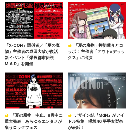
「X-CON」関係者／「夏の魔
「夏の魔物」押切蓮介とコ
物」主催者の成田大致が復活
ラボ！ 主催者「アウト×デラッ
新イベント「爆裂都市伝説
クス」に出演
M.A.D」を開催
「夏の魔物」中止、8月中に
デザイン誌『MdN』がアイ
重大発表 あらゆるエンタメが
ドル特集 欅坂46 平手友梨奈
集うロックフェス
が表紙！