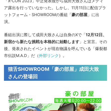
「X-CON 2023」中止発表後から成田大致さんはメディ
ア露出を行っていなかった。しかし、11月11日に配信プラ
ットフォーム・SHOWROOMの番組「
豪の部屋
」に出
演。
番組出演に際して成田大致さんは自身のXで「
12月12日、
新宿から新たな挑戦を本格的に始動します
」と宣言。その
後、発表されたイベントが現在物議を呼んでいる「爆裂都
市伝説M.A.D」だ（
外部リンク
）。
猫舌SHOWROOM「豪の部屋」成田大致
さんの登場回