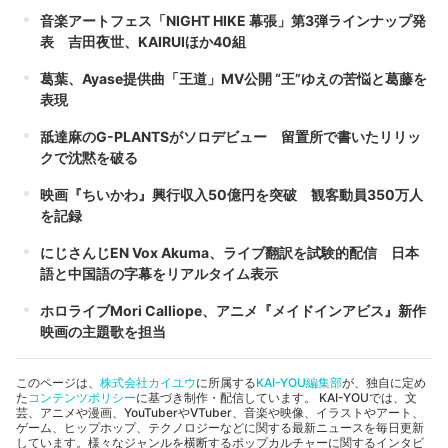
音楽アートフェス「NIGHT HIKE 幕張」第3弾ラインナップ発
表 吉田夜世、KAIRUIほか40組
葛葉、Ayase提供曲「王道」MV公開 “王”ゆえの苦悩と葛藤を
表現
舐達麻のG-PLANTSがソロデビュー 留置所で書いたリリッ
クで沈黙を破る
映画『ちいかわ』興行収入50億円を突破 観客動員350万人
を記録
にじさんじEN Vox Akuma、ライブ翻訳を試験的配信 日本
語と中国語の字幕をリアルタイム表示
ホロライブMori Calliope、アニメ『メイドインアビス』新作
映画の主題歌を担当
このページは、
株式会社カイユウ
に所属する
KAI-YOU編集部
が、独自に定め
た
コンテンツポリシー
に基づき制作・配信しています。 KAI-YOUでは、文
芸、アニメや漫画、YouTuberやVTuber、音楽や映像、イラストやアート、
ゲーム、ヒップホップ、テクノロジーなどに関する最新ニュースを毎日更新
しています。様々なジャンルを横断するポップカルチャーに関するインタビ