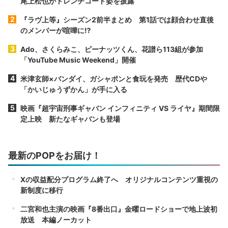
尾上松也がトレンチコート姿を披露
『ラヴ上等』シーズン2前半まとめ 第1話では顔合わせ直後
のメンバーが喧嘩に⁉︎
Ado、さくらみこ、ピーナッツくん、花譜ら113組が参加
「YouTube Music Weekend」開催
米津玄師×バンダイ、ガシャポンと食玩を発売 歴代CDや
「かいじゅうずかん」が手に入る
映画『超宇宙刑事ギャバン インフィニティ VS ライヤ』期間限
定上映 新たなギャバンも登場
最新のPOPをお届け！
Xの収益配分プログラム終了へ オリジナルコンテンツ重視の
新制度に移行
二宮和也主演の映画『8番出口』金曜ロードショーで地上波初
放送 本編ノーカット