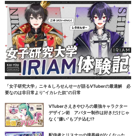
「女子研究大学」ニキ＆しろせんせーが語るVTuberの最適解 必
要なのは非日常より“イカレた奴”の日常
VTuberさえきやひろの最強キャラクター
デザイン術 アバター制作は好きだけじゃ
なく“嫌い”もブチ込む!?
配信者とリスナーの境界線がなくなった