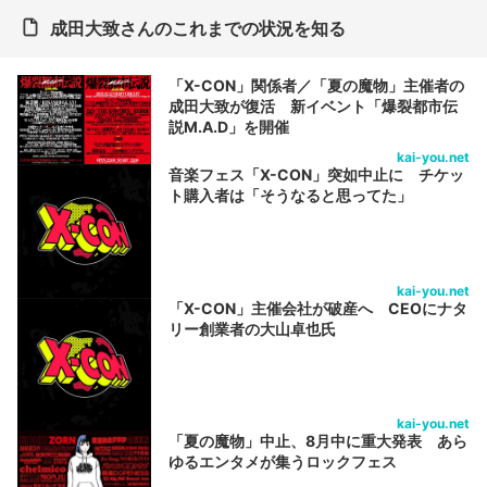
成田大致さんのこれまでの状況を知る
「X-CON」関係者／「夏の魔物」主催者の
成田大致が復活 新イベント「爆裂都市伝
説M.A.D」を開催
kai-you.net
音楽フェス「X-CON」突如中止に チケッ
ト購入者は「そうなると思ってた」
kai-you.net
「X-CON」主催会社が破産へ CEOにナタ
リー創業者の大山卓也氏
kai-you.net
「夏の魔物」中止、8月中に重大発表 あら
ゆるエンタメが集うロックフェス