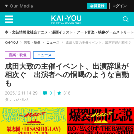
Our Media
会員登録
ログイン
本・文芸
情報化社会
アニメ・漫画
イラスト・アート
音楽・映像
ゲーム
ストリート
KAI-YOU
音楽・映像
ニュース
成田大致の主催イベント、出演辞退が相次ぐ
音楽・映像
ニュース
成田大致の主催イベント、出演辞退が
相次ぐ 出演者への恫喝のような言動
も
2025.12.11 14:29
0
316
タナカハルカ