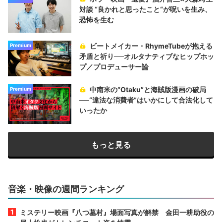
対談 “良かれと思ったこと“が呪いを生み、
恐怖を生む
ビートメイカー・RhymeTubeが抱える
Premium
矛盾と祈り──オルタナティブなヒップホッ
プ／プロデューサー論
中南米の“Otaku”と海賊版漫画の破局
Premium
──“違法な消費者”はいかにして合法化して
いったか
もっと見る
音楽・映像の週間ランキング
ミステリー映画『八つ墓村』場面写真が解禁 金田一耕助役の