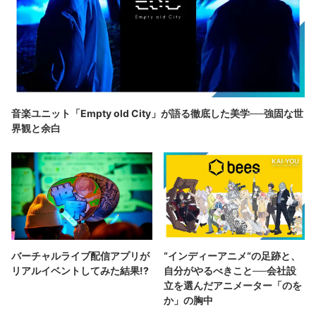
音楽ユニット「Empty old City」が語る徹底した美学──強固な世
界観と余白
バーチャルライブ配信アプリが
“インディーアニメ“の足跡と、
リアルイベントしてみた結果!?
自分がやるべきこと──会社設
立を選んだアニメーター「のを
か」の胸中