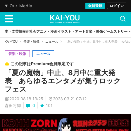
Our Media
会員登録
ログイン
本・文芸
情報化社会
アニメ・漫画
イラスト・アート
音楽・映像
ゲーム
ストリート
KAI-YOU
音楽・映像
ニュース
「夏の魔物」中止、8月中に重大発表 あらゆ
音楽・映像
ニュース
この記事はPremium会員限定です
「夏の魔物」中止、8月中に重大発
表 あらゆるエンタメが集うロック
フェス
2020.08.18 13:25
2023.03.21 07:12
森田将輝
0
101