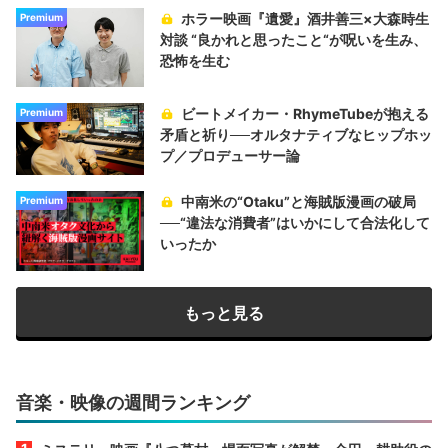
ホラー映画『遺愛』酒井善三×大森時生
Premium
対談 “良かれと思ったこと“が呪いを生み、
恐怖を生む
ビートメイカー・RhymeTubeが抱える
Premium
矛盾と祈り──オルタナティブなヒップホッ
プ／プロデューサー論
中南米の“Otaku”と海賊版漫画の破局
Premium
──“違法な消費者”はいかにして合法化して
いったか
もっと見る
音楽・映像の週間ランキング