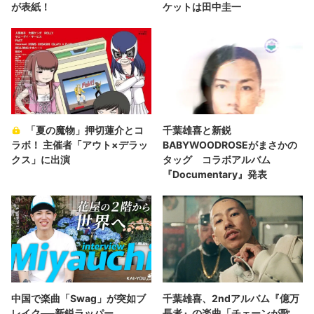
が表紙！
ケットは田中圭一
「夏の魔物」押切蓮介とコ
千葉雄喜と新鋭
ラボ！ 主催者「アウト×デラッ
BABYWOODROSEがまさかの
クス」に出演
タッグ コラボアルバム
『Documentary』発表
中国で楽曲「Swag」が突如ブ
千葉雄喜、2ndアルバム『億万
レイク──新鋭ラッパー
長者』の楽曲「チェーンが歌