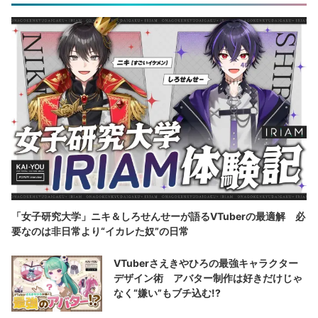
「女子研究大学」ニキ＆しろせんせーが語るVTuberの最適解 必
要なのは非日常より“イカレた奴”の日常
VTuberさえきやひろの最強キャラクター
デザイン術 アバター制作は好きだけじゃ
なく“嫌い”もブチ込む!?