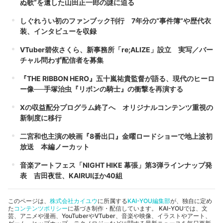
ぬ歌”を遺した山田正一郎の謎に迫る
しぐれうい初のファンブック刊行 7年分の“事件簿”や歴代衣
装、インタビューを収録
VTuber碧依さくら、新事務所「re;ALIZE」設立 実写／バー
チャル問わず配信者を募集
『THE RIBBON HERO』五十嵐祐貴監督が語る、現代のヒーロ
ー像──手塚治虫『リボンの騎士』の衝撃を再演する
Xの収益配分プログラム終了へ オリジナルコンテンツ重視の
新制度に移行
二宮和也主演の映画『8番出口』金曜ロードショーで地上波初
放送 本編ノーカット
音楽アートフェス「NIGHT HIKE 幕張」第3弾ラインナップ発
表 吉田夜世、KAIRUIほか40組
このページは、
株式会社カイユウ
に所属する
KAI-YOU編集部
が、独自に定め
た
コンテンツポリシー
に基づき制作・配信しています。 KAI-YOUでは、文
芸、アニメや漫画、YouTuberやVTuber、音楽や映像、イラストやアート、