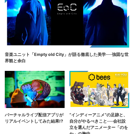
音楽ユニット「Empty old City」が語る徹底した美学──強固な世
界観と余白
バーチャルライブ配信アプリが
“インディーアニメ“の足跡と、
リアルイベントしてみた結果!?
自分がやるべきこと──会社設
立を選んだアニメーター「のを
か」の胸中