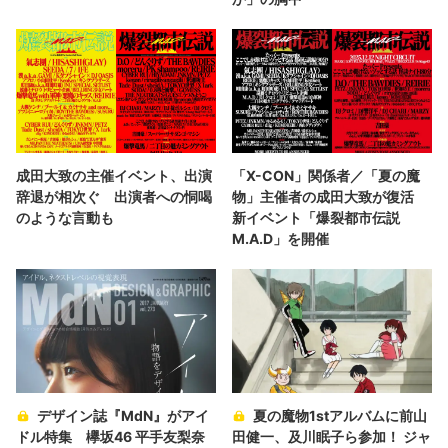
成田大致の主催イベント、出演
「X-CON」関係者／「夏の魔
辞退が相次ぐ 出演者への恫喝
物」主催者の成田大致が復活
のような言動も
新イベント「爆裂都市伝説
M.A.D」を開催
デザイン誌『MdN』がアイ
夏の魔物1stアルバムに前山
ドル特集 欅坂46 平手友梨奈
田健一、及川眠子ら参加！ ジャ