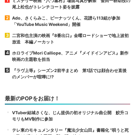
ミステリー映画『八つ墓村』場面写真が解禁 金田一耕助役の
尾上松也がトレンチコート姿を披露
Ado、さくらみこ、ピーナッツくん、花譜ら113組が参加
「YouTube Music Weekend」開催
二宮和也主演の映画『8番出口』金曜ロードショーで地上波初
放送 本編ノーカット
ホロライブMori Calliope、アニメ『メイドインアビス』新作
映画の主題歌を担当
『ラヴ上等』シーズン2前半まとめ 第1話では顔合わせ直後
のメンバーが喧嘩に⁉︎
最新のPOPをお届け！
VTuber結城さくな、じん提供の初オリジナル曲公開 鮫升コ
モリもMV制作に参加
テレ東のモキュメンタリー『魔法少女山田』書籍化 “唄うと死