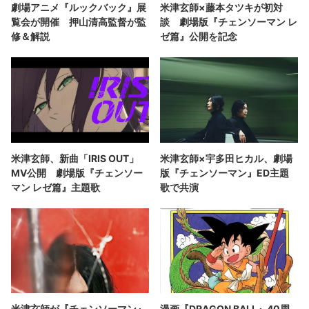
劇場アニメ『ルックバック』展
米津玄師×藤本タツキが初対
覧会が開催 押山清高監督が監
談 劇場版『チェンソーマン レ
修＆解説
ゼ篇』公開を記念
米津玄師、新曲「IRIS OUT」
米津玄師×宇多田ヒカル、劇場
MV公開 劇場版『チェンソー
版『チェンソーマン』ED主題
マン レゼ篇』主題歌
歌で共演
米津玄師が『チェンソーマン』
漫画『DRAGON BALL』40周