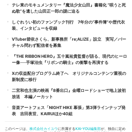
テレ東のモキュメンタリー『魔法少女山田』書籍化 “唄うと死
ぬ歌”を遺した山田正一郎の謎に迫る
しぐれうい初のファンブック刊行 7年分の“事件簿”や歴代衣
装、インタビューを収録
VTuber碧依さくら、新事務所「re;ALIZE」設立 実写／バー
チャル問わず配信者を募集
『THE RIBBON HERO』五十嵐祐貴監督が語る、現代のヒーロ
ー像──手塚治虫『リボンの騎士』の衝撃を再演する
Xの収益配分プログラム終了へ オリジナルコンテンツ重視の
新制度に移行
二宮和也主演の映画『8番出口』金曜ロードショーで地上波初
放送 本編ノーカット
音楽アートフェス「NIGHT HIKE 幕張」第3弾ラインナップ発
表 吉田夜世、KAIRUIほか40組
このページは、
株式会社カイユウ
に所属する
KAI-YOU編集部
が、独自に定め