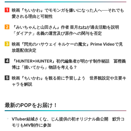
映画『ちいかわ』でモモンガを嫌いになった人へ──それでも
愛される理由と可能性
『みいちゃんと山田さん』作者 亜月ねねが過去活動を説明
「ダイアナ」名義の運営及び原作への関与を否定
映画『閃光のハサウェイ キルケーの魔女』Prime Videoで見
放題配信決定
『HUNTER×HUNTER』初代編集者が明かす制作秘話 冨樫義
博は「描いてから」物語を考える？
映画『ちいかわ』を観る前に予習しよう 世界観設定や主要キ
ャラを解説
最新のPOPをお届け！
VTuber結城さくな、じん提供の初オリジナル曲公開 鮫升コ
モリもMV制作に参加