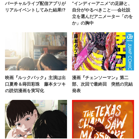
バーチャルライブ配信アプリが
“インディーアニメ“の足跡と、
リアルイベントしてみた結果!?
自分がやるべきこと──会社設
立を選んだアニメーター「のを
か」の胸中
映画『ルックバック』主演は出
漫画『チェンソーマン』第二
口夏希＆蒔田彩珠 藤本タツキ
部、次回で最終回 突然の完結
の読切漫画を実写化
発表