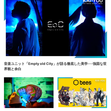
音楽ユニット「Empty old City」が語る徹底した美学──強固な世
界観と余白