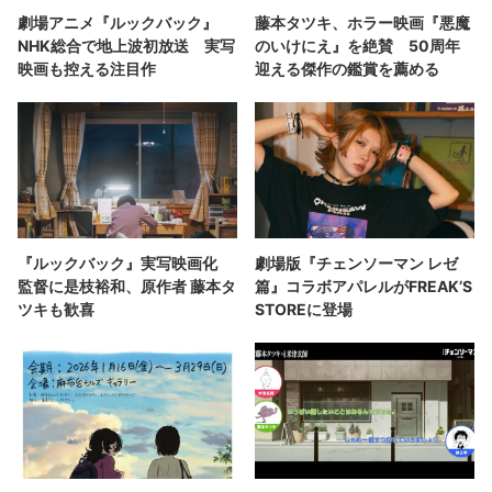
劇場アニメ『ルックバック』
藤本タツキ、ホラー映画『悪魔
NHK総合で地上波初放送 実写
のいけにえ』を絶賛 50周年
映画も控える注目作
迎える傑作の鑑賞を薦める
『ルックバック』実写映画化
劇場版『チェンソーマン レゼ
監督に是枝裕和、原作者 藤本タ
篇』コラボアパレルがFREAK’S
ツキも歓喜
STOREに登場