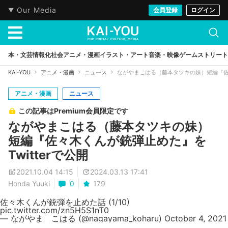
Our Media
会員登録
ログイン
本・文芸
情報化社会
アニメ・漫画
イラスト・アート
音楽・映像
ゲーム
ストリート
KAI-YOU
アニメ・漫画
ニュース
ながやまこはる（藤本タツキの妹）短編『佐々
アニメ・漫画
ニュース
この記事はPremium会員限定です
ながやまこはる（藤本タツキの妹）
短編『佐々木くんが銃弾止めた』を
Twitterで公開
2021.10.04 14:15
2024.03.13 17:41
Honda Yuuki
0
179
佐々木くんが銃弾を止めた話 (1/10)
pic.twitter.com/zn5H5S1nT0
— ながやま こはる (@nagayama_koharu)
October 4, 2021