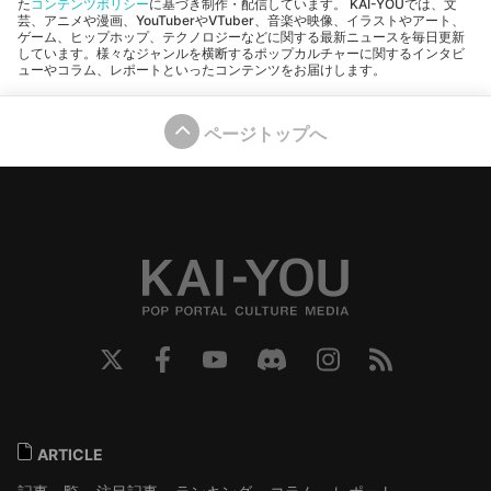
た
コンテンツポリシー
に基づき制作・配信しています。 KAI-YOUでは、文
芸、アニメや漫画、YouTuberやVTuber、音楽や映像、イラストやアート、
ゲーム、ヒップホップ、テクノロジーなどに関する最新ニュースを毎日更新
しています。様々なジャンルを横断するポップカルチャーに関するインタビ
ューやコラム、レポートといったコンテンツをお届けします。
ページトップへ
ARTICLE