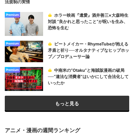
法規制の実情
ホラー映画『遺愛』酒井善三×大森時生
Premium
対談 “良かれと思ったこと“が呪いを生み、
恐怖を生む
ビートメイカー・RhymeTubeが抱える
Premium
矛盾と祈り──オルタナティブなヒップホッ
プ／プロデューサー論
中南米の“Otaku”と海賊版漫画の破局
Premium
──“違法な消費者”はいかにして合法化して
いったか
もっと見る
アニメ・漫画の週間ランキング