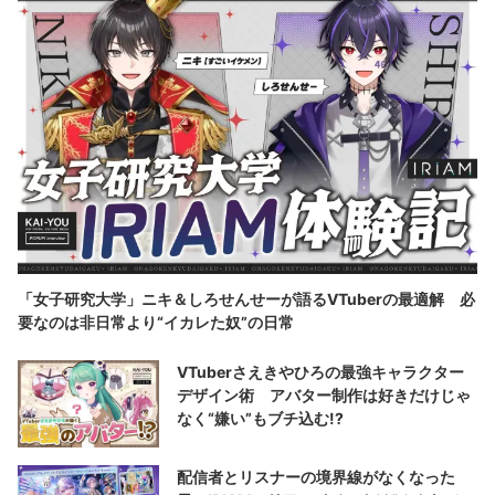
「女子研究大学」ニキ＆しろせんせーが語るVTuberの最適解 必
要なのは非日常より“イカレた奴”の日常
VTuberさえきやひろの最強キャラクター
デザイン術 アバター制作は好きだけじゃ
なく“嫌い”もブチ込む!?
配信者とリスナーの境界線がなくなった