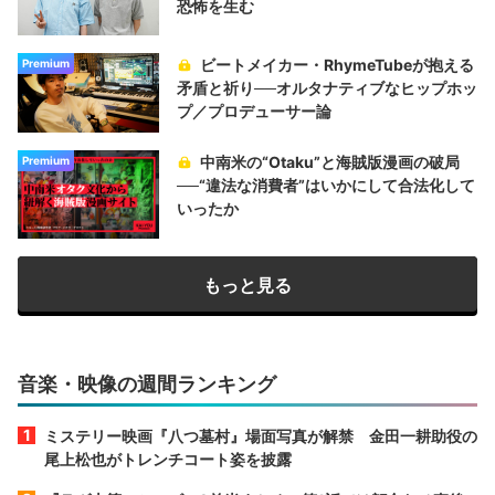
恐怖を生む
ビートメイカー・RhymeTubeが抱える
Premium
矛盾と祈り──オルタナティブなヒップホッ
プ／プロデューサー論
中南米の“Otaku”と海賊版漫画の破局
Premium
──“違法な消費者”はいかにして合法化して
いったか
もっと見る
音楽・映像の週間ランキング
ミステリー映画『八つ墓村』場面写真が解禁 金田一耕助役の
尾上松也がトレンチコート姿を披露