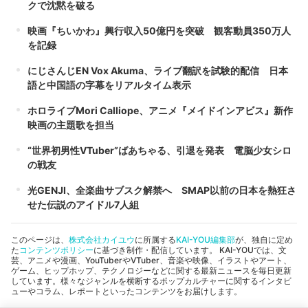
クで沈黙を破る
映画『ちいかわ』興行収入50億円を突破 観客動員350万人
を記録
にじさんじEN Vox Akuma、ライブ翻訳を試験的配信 日本
語と中国語の字幕をリアルタイム表示
ホロライブMori Calliope、アニメ『メイドインアビス』新作
映画の主題歌を担当
“世界初男性VTuber”ばあちゃる、引退を発表 電脳少女シロ
の戦友
光GENJI、全楽曲サブスク解禁へ SMAP以前の日本を熱狂さ
せた伝説のアイドル7人組
このページは、
株式会社カイユウ
に所属する
KAI-YOU編集部
が、独自に定め
た
コンテンツポリシー
に基づき制作・配信しています。 KAI-YOUでは、文
芸、アニメや漫画、YouTuberやVTuber、音楽や映像、イラストやアート、
ゲーム、ヒップホップ、テクノロジーなどに関する最新ニュースを毎日更新
しています。様々なジャンルを横断するポップカルチャーに関するインタビ
ューやコラム、レポートといったコンテンツをお届けします。