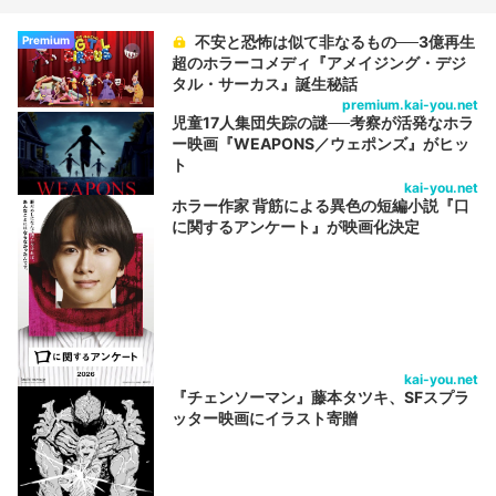
不安と恐怖は似て非なるもの──3億再生
Premium
超のホラーコメディ『アメイジング・デジ
タル・サーカス』誕生秘話
premium.kai-you.net
児童17人集団失踪の謎──考察が活発なホラ
ー映画『WEAPONS／ウェポンズ』がヒッ
ト
kai-you.net
ホラー作家 背筋による異色の短編小説『口
に関するアンケート』が映画化決定
kai-you.net
『チェンソーマン』藤本タツキ、SFスプラ
ッター映画にイラスト寄贈