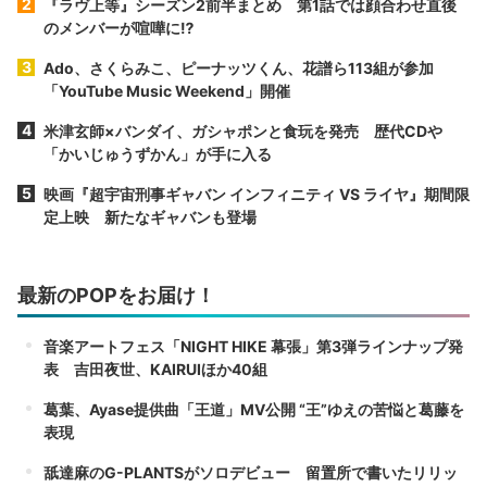
『ラヴ上等』シーズン2前半まとめ 第1話では顔合わせ直後
のメンバーが喧嘩に⁉︎
Ado、さくらみこ、ピーナッツくん、花譜ら113組が参加
「YouTube Music Weekend」開催
米津玄師×バンダイ、ガシャポンと食玩を発売 歴代CDや
「かいじゅうずかん」が手に入る
映画『超宇宙刑事ギャバン インフィニティ VS ライヤ』期間限
定上映 新たなギャバンも登場
最新のPOPをお届け！
音楽アートフェス「NIGHT HIKE 幕張」第3弾ラインナップ発
表 吉田夜世、KAIRUIほか40組
葛葉、Ayase提供曲「王道」MV公開 “王”ゆえの苦悩と葛藤を
表現
舐達麻のG-PLANTSがソロデビュー 留置所で書いたリリッ