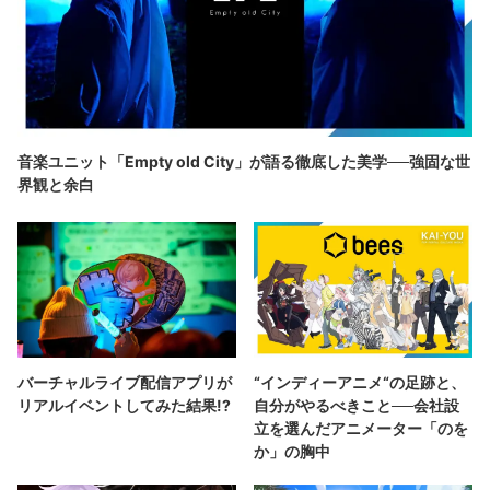
音楽ユニット「Empty old City」が語る徹底した美学──強固な世
界観と余白
バーチャルライブ配信アプリが
“インディーアニメ“の足跡と、
リアルイベントしてみた結果!?
自分がやるべきこと──会社設
立を選んだアニメーター「のを
か」の胸中