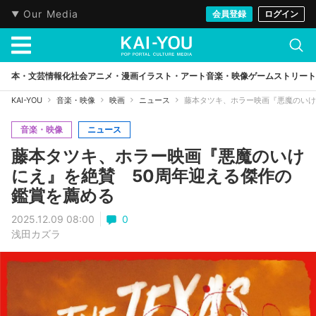
Our Media
会員登録
ログイン
本・文芸
情報化社会
アニメ・漫画
イラスト・アート
音楽・映像
ゲーム
ストリート
KAI-YOU
音楽・映像
映画
ニュース
藤本タツキ、ホラー映画『悪魔のいけ
音楽・映像
ニュース
藤本タツキ、ホラー映画『悪魔のいけ
にえ』を絶賛 50周年迎える傑作の
鑑賞を薦める
2025.12.09 08:00
0
浅田カズラ