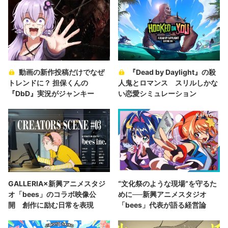
動画の新作投稿だけでなぜ
『Dead by Daylight』の殺
トレンドに？ 担保くんの
人鬼とロマンス スリルしかな
『DbD』実況がジャンキー
い恋愛シミュレーション
GALLERIA×新興アニメスタジ
“文化祭のような現場”を守るた
オ「bees」のコラボ映像公
めに──新興アニメスタジオ
開 創作に励む日常を表現
「bees」代表が語る経営論