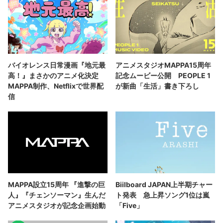
バイオレンス日常漫画『地元最
アニメスタジオMAPPA15周年
高！』まさかのアニメ化決定
記念ムービー公開 PEOPLE 1
MAPPA制作、Netflixで世界配
が新曲「生活」書き下ろし
信
MAPPA設立15周年 『進撃の巨
Biilboard JAPAN上半期チャー
人』『チェンソーマン』生んだ
ト発表 急上昇ソング1位は嵐
アニメスタジオが記念企画始動
「Five」