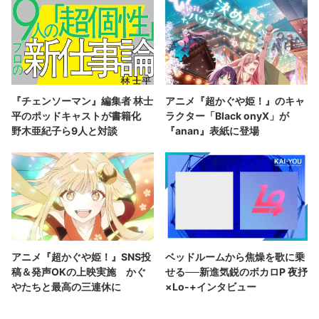
『チェンソーマン』編集者 林士
アニメ『超かぐや姫！』のキャ
平のポッドキャストが書籍化
ラクター「Black onyX」が
野木亜紀子ら9人と対談
『anan』表紙に登場
アニメ『超かぐや姫！』SNS投
ベッドルームから焦燥を歌に乗
稿＆発声OKの上映実施 かぐ
せる──新進気鋭のボカロP 夜抒
やたちと最高の三連休に
×Lo-+インタビュー