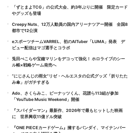
「ずとまよTCG」の公式大会、約3年ぶりに開催 限定カード
やグッズも登場
Creepy Nuts、12万人動員の国内アリーナツアー開催 全国8
都市で12公演
eスポーツチームVARREL、初のAITuber「LUMA」発表 デ
ビュー配信はマゴ選手とコラボ
兎田ぺこらや宝鐘マリンをデコって強化！ ホロライブのシー
ル帳×戦略ゲーム発売へ
“にじさんじの雨女”リゼ・ヘルエスタの公式グッズ「折りたた
み傘」がガチすぎる
Ado、さくらみこ、ピーナッツくん、花譜ら113組が参加
「YouTube Music Weekend」開催
『スパイダーマン』最新作、2026年で最もヒットした映画
に 世界興収11億ドル突破
『ONE PIECEカードゲーム』擁するバンダイ、マイナンバー