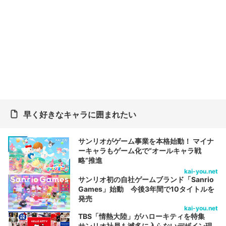
早く好きなキャラに囲まれたい
サンリオがゲーム事業を本格始動！ マイナ
ーキャラもゲーム化で“オールキャラ戦
略”推進
kai-you.net
サンリオ初の自社ゲームブランド「Sanrio
Games」始動 今後3年間で10タイトルを
発売
kai-you.net
TBS「情熱大陸」がハローキティを特集
サンリオ社員も滅多に入らないデザイン現