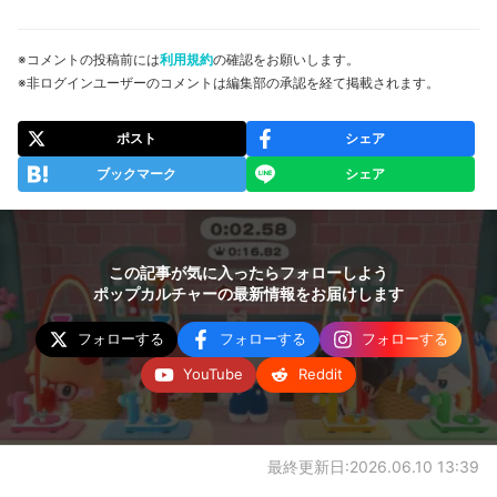
※コメントの投稿前には
利用規約
の確認をお願いします。
※非ログインユーザーのコメントは編集部の承認を経て掲載されます。
ポスト
シェア
ブックマーク
シェア
この記事が気に入ったらフォローしよう
ポップカルチャーの最新情報をお届けします
フォローする
フォローする
フォローする
YouTube
Reddit
最終更新日:2026.06.10 13:39