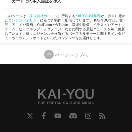
カードでの本人認証を導入
このページは、
株式会社カイユウ
に所属する
KAI-YOU編集部
が、独自に定め
た
コンテンツポリシー
に基づき制作・配信しています。 KAI-YOUでは、文
芸、アニメや漫画、YouTuberやVTuber、音楽や映像、イラストやアート、
ゲーム、ヒップホップ、テクノロジーなどに関する最新ニュースを毎日更新
しています。様々なジャンルを横断するポップカルチャーに関するインタビ
ューやコラム、レポートといったコンテンツをお届けします。
ページトップへ