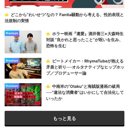
どこから“わいせつ”なの？ Fantia騒動から考える、性的表現と
法規制の実情
ホラー映画『遺愛』酒井善三×大森時生
Premium
対談 “良かれと思ったこと“が呪いを生み、
恐怖を生む
ビートメイカー・RhymeTubeが抱える
Premium
矛盾と祈り──オルタナティブなヒップホッ
プ／プロデューサー論
中南米の“Otaku”と海賊版漫画の破局
Premium
──“違法な消費者”はいかにして合法化して
いったか
もっと見る