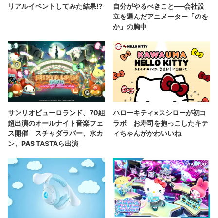
リアルイベントしてみた結果!?
自分がやるべきこと──会社設
立を選んだアニメーター「のを
か」の胸中
サンリオピューロランド、70組
ハローキティ×スシローが初コ
超出演のオールナイト音楽フェ
ラボ お寿司を抱っこしたキテ
ス開催 スチャダラパー、水カ
ィちゃんがかわいいね
ン、PAS TASTAら出演