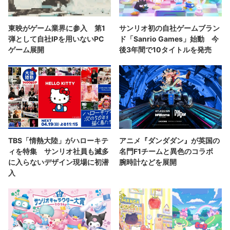
東映がゲーム業界に参入 第1
サンリオ初の自社ゲームブラン
弾として自社IPを用いないPC
ド「Sanrio Games」始動 今
ゲーム展開
後3年間で10タイトルを発売
TBS「情熱大陸」がハローキテ
アニメ『ダンダダン』が英国の
ィを特集 サンリオ社員も滅多
名門F1チームと異色のコラボ
に入らないデザイン現場に初潜
腕時計などを展開
入