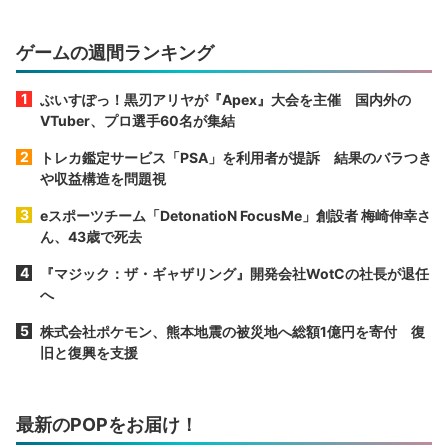
ゲームの週間ランキング
ぶいすぽっ！黒刃アリヤが『Apex』大会を主催 国内外の
VTuber、プロ選手60名が集結
トレカ鑑定サービス「PSA」を利用者が提訴 結果のバラつき
や収益構造を問題視
eスポーツチーム「DetonatioN FocusMe」創設者 梅崎伸幸さ
ん、43歳で死去
『マジック：ザ・ギャザリング』開発会社WotCの社長が退任
へ
株式会社ポケモン、熊本地震の被災地へ総額1億円を寄付 復
旧と復興を支援
最新のPOPをお届け！