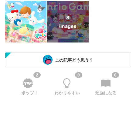
8
images
この記事どう思う？
2
0
0
ポップ！
わかりやすい
勉強になる