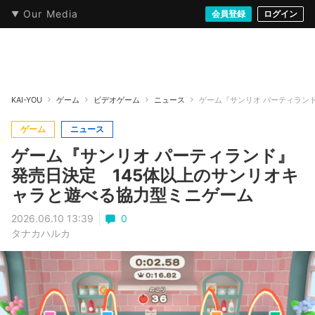
Our Media
本・文芸
情報化社会
アニメ・漫画
イラスト・アート
音楽・映像
会員登録
ゲーム
ログイン
ストリート
KAI-YOU
ゲーム
ビデオゲーム
ニュース
ゲーム『サンリオ パーティラン
ゲーム
ニュース
ゲーム『サンリオ パーティランド』
発売日決定 145体以上のサンリオキ
ャラと遊べる協力型ミニゲーム
2026.06.10 13:39
0
タナカハルカ