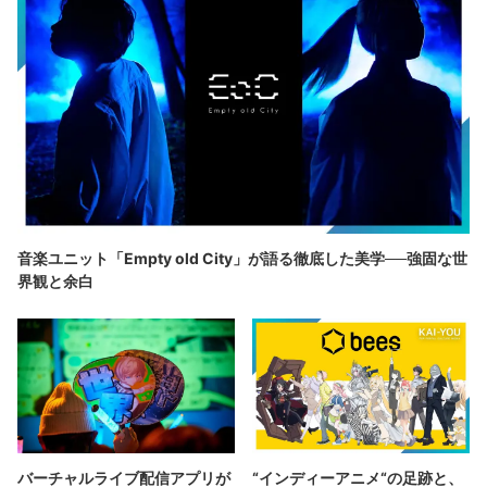
音楽ユニット「Empty old City」が語る徹底した美学──強固な世
界観と余白
バーチャルライブ配信アプリが
“インディーアニメ“の足跡と、