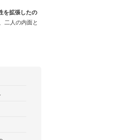
ター性を拡張したの
、二人の内面と
…