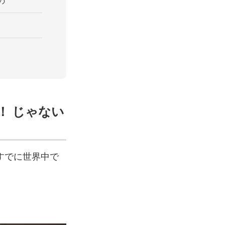
の
グ！ じゃない
、すでに世界中で