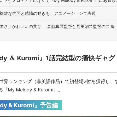
がいマイメロディ」になくて『My Melody & Kuromi』にあるも
かで複雑な内面と感情の動きを、アニメーションで表現
グ／怖さ／かわいいの共存──森脇真琴監督と見里朝希監督の共鳴
lody ＆ Kuromi』1話完結型の痛快ギャ
週間全世界ランキング（非英語作品）で初登場2位を獲得し
y Melody & Kuromi』。
ody & Kuromi』予告編