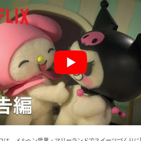
ロは、メルヘン世界・マリーランドでスイーツづくりに