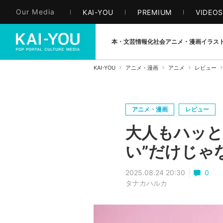
Our Media
KAI-YOU
PREMIUM
VIDEO
本・文芸
情報化社会
アニメ・漫画
イラス
KAI-YOU
アニメ・漫画
アニメ
レビュー
アニメ・漫画
レビュー
大人もハッとする
い”だけじゃ
2025.08.24 20:30
0
タナカハルカ