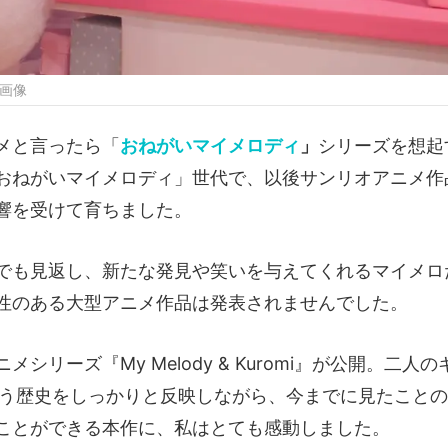
面画像
メと言ったら「
おねがいマイメロディ
」
シリーズを想起
おねがいマイメロディ」世代で、以後サンリオアニメ作
響を受けて育ちました。
でも見返し、新たな発見や笑いを与えてくれるマイメロ
性のある大型アニメ作品は発表されませんでした。
メシリーズ『My Melody & Kuromi』が公開。二人
いう歴史をしっかりと反映しながら、今までに見たこと
ことができる本作に、私はとても感動しました。