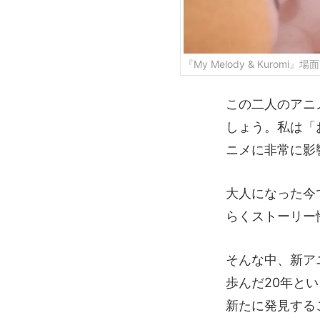
『My Melody & Kuromi』場
この二人のアニ
しょう。私は「
ニメに非常に影
大人になった今
らくストーリー
そんな中、新アニ
歩んだ20年と
新たに発見する