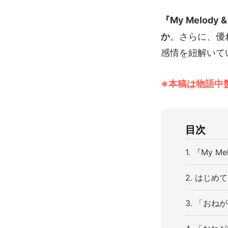
『My Melo
か
。さらに、優
感情を紐解いて
※本稿は物語中
目次
1. 『My 
2. はじめ
3. 「お