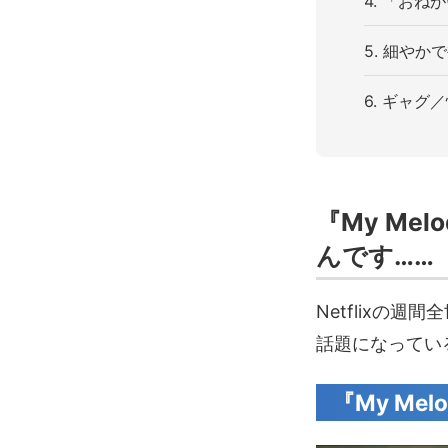
4. 「おね
5. 細や
6. ギャ
『My Me
んです……
Netflixの
話題になっている『M
『My Mel