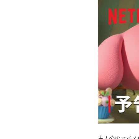
主人公のマイメ