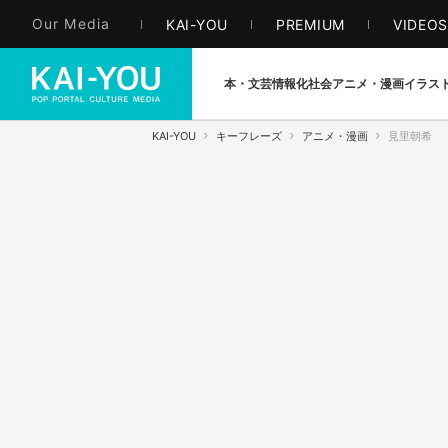
Our Media
KAI-YOU
PREMIUM
VIDEO
本・文芸
情報化社会
アニメ・漫画
イラス
KAI-YOU
キーフレーズ
アニメ・漫画
見里朝希