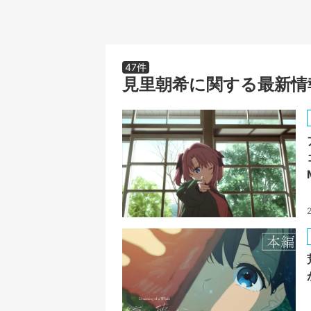
47件
見里朝希に関する最新情
2