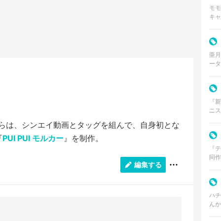
モモ
キャ
さふ
口調
亜月
ータ
界を
『新
ニス
集英
月からは、シンエイ動画とタッグを組んで、自身初とな
8月
『
PUI PUI モルカー
』を制作。
『テ
同作
編集する
「テニプリ」。
つ天
ハチ
んか
ーの