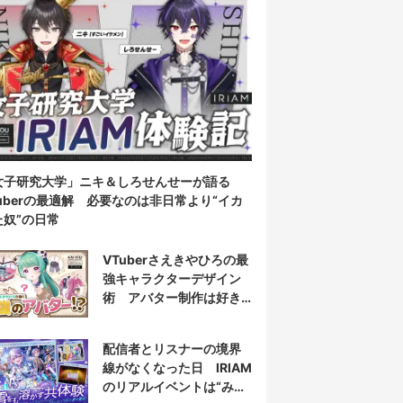
女子研究大学」ニキ＆しろせんせーが語る
Tuberの最適解 必要なのは非日常より“イカ
た奴”の日常
VTuberさえきやひろの最
強キャラクターデザイン
術 アバター制作は好き
だけじゃなく“嫌い”もブチ
込む!?
配信者とリスナーの境界
線がなくなった日 IRIAM
のリアルイベントは“みん