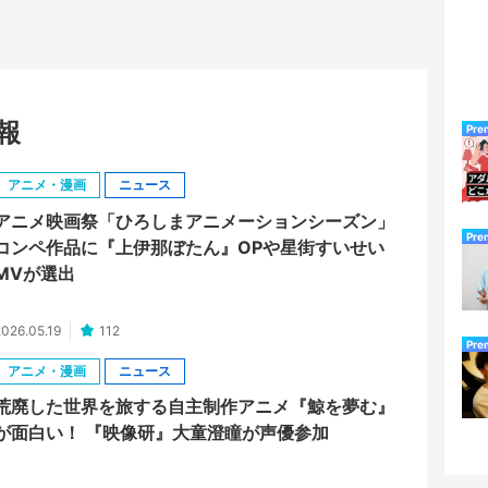
報
Pre
アニメ・漫画
ニュース
アニメ映画祭「ひろしまアニメーションシーズン」
Pre
コンペ作品に『上伊那ぼたん』OPや星街すいせい
MVが選出
026.05.19
112
Pre
アニメ・漫画
ニュース
荒廃した世界を旅する自主制作アニメ『鯨を夢む』
が面白い！ 『映像研』大童澄瞳が声優参加