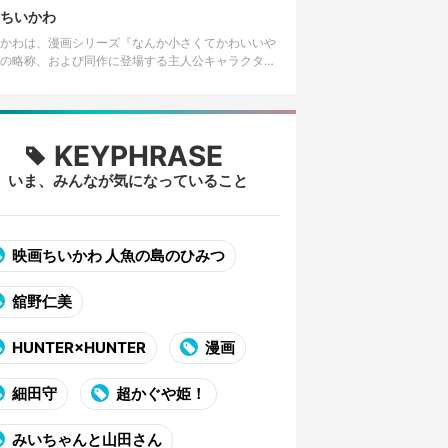
」と呼ばれる模様に似てい…
ちいかわ
かわは、漫画シリーズ『なんか小さくてかわいいや
の略称、および同作に登場する主人公キャラクター
前、またはそれに関連・付随するキャラクターコン
ツ全般を指す。作者はイラス…
KEYPHRASE
いま、みんなが気になっていること
映画ちいかわ 人魚の島のひみつ
舘野仁美
HUNTER×HUNTER
漫画
細田守
超かぐや姫！
みいちゃんと山田さん