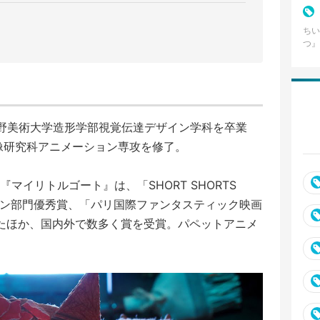
割れ
ちい
つ』
の名
テン
武蔵野美術大学造形学部視覚伝達デザイン学科を卒業
映像研究科アニメーション専攻を修了。
マイリトルゴート』は、「SHORT SHORTS
019」ジャパン部門優秀賞、「パリ国際ファンタスティック映画
したほか、国内外で数多く賞を受賞。パペットアニメ