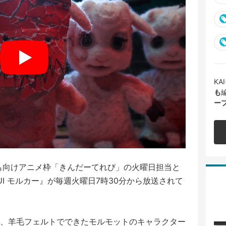
K
も
ー
ども向けアニメ枠「きんだーてれび」の火曜日担当と
UI モルカー』が毎週火曜日7時30分から放送されて
、羊毛フェルトでできたモルモットのキャラクター