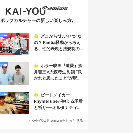
ポップカルチャーの新しい楽しみ方。
mium
どこから“わいせつ”な
の？ Fantia騒動から考え
る、性的表現と法規制の
実情
mium
ホラー映画『遺愛』酒
井善三×大森時生 対談 “良
かれと思ったこと“が呪い
を生み、恐怖を生む
mium
ビートメイカー・
RhymeTubeが抱える矛盾
と祈り──オルタナティブ
なヒップホップ／プロデ
ューサー論
> KAI-YOU Premiumをもっと見る