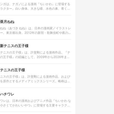
ンガは、ナガノによる漫画『ちいかわ』に登場する
ラクター。白い身体、大きな瞳、水色の鼻、青くふ
さとした尻尾を持つ。愛らしい外見とは対照的に、
は尊大で、他者へ無理な要求…
亜月ねね
ねね（あづき ねね）は、日本の漫画家／イラストレ
ー。東京都出身。2012年の新宿・歌舞伎町や夜の世
舞台にした漫画『みいちゃんと山田さん』の作者と
して知られる。 美術大…
新テニスの王子様
テニスの王子様』は、許斐剛による漫画作品。『テ
の王子様』の続編として、2009年から2026年まで
社の漫画誌「ジャンプSQ.」で連載された。 2026年
4日発売の…
テニスの王子様
ニスの王子様』は、許斐剛による漫画作品、および
を原作とするメディアミックスシリーズ。略称は
 アメリカのジュニア大会で優勝経験を持
才テニスプレイヤー・越前…
ハチワレ
ワレは、日本の漫画およびアニメ作品『ちいかわ な
小さくてかわいいやつ』に登場する主要キャラクタ
一人である。名前の由来は、猫の顔に見られる「八