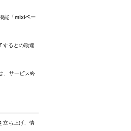
機能「
mixiペー
終了するとの勘違
タは、サービス終
トを立ち上げ、情