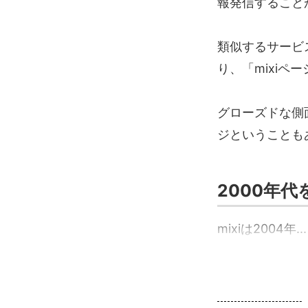
報発信すること
類似するサービ
り、「mixiペ
グローズドな側面
ジということも
2000年代
mixiは2004年...