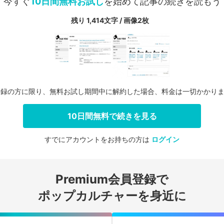
今すぐ
10日間無料お試し
を始めて記事の続きを読もう
残り 1,414文字 / 画像2枚
登録の方に限り、無料お試し期間中に解約した場合、料金は一切かかり
10日間無料で続きを見る
すでにアカウントをお持ちの方は
ログイン
会員登録する
Premium会員登録で
ログインする
ポップカルチャーを身近に