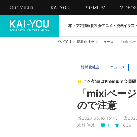
Our Media
KAI-YOU
PREMIUM
VIDEO
本・文芸
情報化社会
アニメ・漫画
イラス
KAI-YOU
情報化社会
ニュース
「mixi
情報化社会
ニュース
この記事はPremium会員
「mixiペ
ので注意
2020.05.18 16:43
202
米村 智水
1
1836