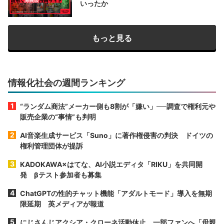
いったか
もっと見る
情報化社会の週間ランキング
“ランダム商法”メーカー側も8割が「嫌い」──調査で権利元や
販売企業の“事情”も判明
AI音楽生成サービス「Suno」に著作権侵害の判決 ドイツの
権利管理団体が提訴
KADOKAWA×はてな、AI小説エディタ「RIKU」を共同開
発 βテスト参加者も募集
ChatGPTの性的チャット機能「アダルトモード」導入を無期
限延期 英メディアが報道
にじさんじアクシア・クローネ活動休止 一部ファンへ「母親