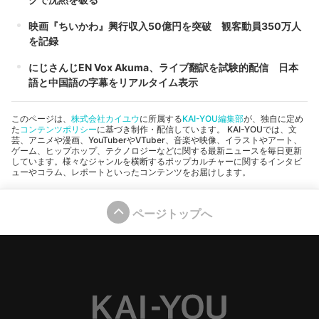
映画『ちいかわ』興行収入50億円を突破 観客動員350万人
を記録
にじさんじEN Vox Akuma、ライブ翻訳を試験的配信 日本
語と中国語の字幕をリアルタイム表示
このページは、
株式会社カイユウ
に所属する
KAI-YOU編集部
が、独自に定め
た
コンテンツポリシー
に基づき制作・配信しています。 KAI-YOUでは、文
芸、アニメや漫画、YouTuberやVTuber、音楽や映像、イラストやアート、
ゲーム、ヒップホップ、テクノロジーなどに関する最新ニュースを毎日更新
しています。様々なジャンルを横断するポップカルチャーに関するインタビ
ューやコラム、レポートといったコンテンツをお届けします。
ページトップへ