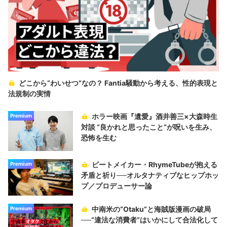
どこから“わいせつ”なの？ Fantia騒動から考える、性的表現と
法規制の実情
ホラー映画『遺愛』酒井善三×大森時生
Premium
対談 “良かれと思ったこと“が呪いを生み、
恐怖を生む
ビートメイカー・RhymeTubeが抱える
Premium
矛盾と祈り──オルタナティブなヒップホッ
プ／プロデューサー論
中南米の“Otaku”と海賊版漫画の破局
Premium
──“違法な消費者”はいかにして合法化して