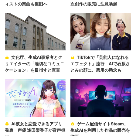
ィストの楽曲も復旧へ
次創作の販売に注意喚起
文化庁、生成AI事業者とク
TikTokで「芸能人になれる
リエイターの「適切なコミュニ
エフェクト」流行 AIで石原さ
ケーション」を目指すと宣言
とみの顔に、悪用の懸念も
AI彼女と恋愛できるアプリ
ゲーム配信サイトSteam、
発表 声優 逢田梨香子が音声担
生成AIを利用した作品の販売を