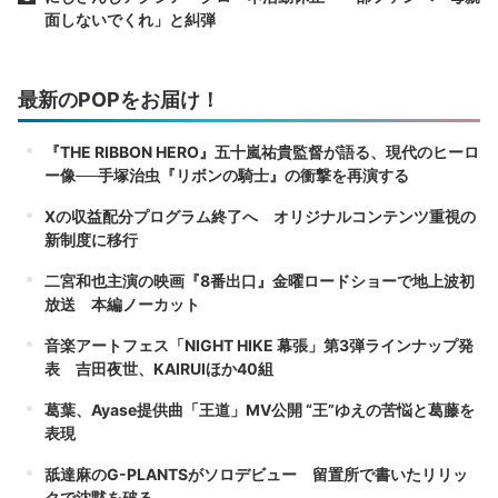
面しないでくれ」と糾弾
最新のPOPをお届け！
『THE RIBBON HERO』五十嵐祐貴監督が語る、現代のヒーロ
ー像──手塚治虫『リボンの騎士』の衝撃を再演する
Xの収益配分プログラム終了へ オリジナルコンテンツ重視の
新制度に移行
二宮和也主演の映画『8番出口』金曜ロードショーで地上波初
放送 本編ノーカット
音楽アートフェス「NIGHT HIKE 幕張」第3弾ラインナップ発
表 吉田夜世、KAIRUIほか40組
葛葉、Ayase提供曲「王道」MV公開 “王”ゆえの苦悩と葛藤を
表現
舐達麻のG-PLANTSがソロデビュー 留置所で書いたリリッ
クで沈黙を破る