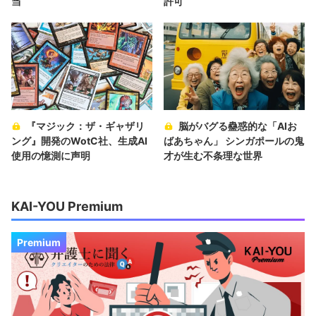
当
許可
『マジック：ザ・ギャザリ
脳がバグる蠱惑的な「AIお
ング』開発のWotC社、生成AI
ばあちゃん」 シンガポールの鬼
使用の憶測に声明
才が生む不条理な世界
KAI-YOU Premium
Premium