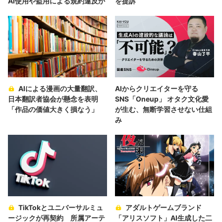
AI使用や盗用による規約違反か
を提訴
AIによる漫画の大量翻訳、
AIからクリエイターを守る
日本翻訳者協会が懸念を表明
SNS「Oneup」 オタク文化愛
「作品の価値大きく損なう」
が生む、無断学習させない仕組
み
TikTokとユニバーサルミュ
アダルトゲームブランド
ージックが再契約 所属アーテ
「アリスソフト」AI生成した二