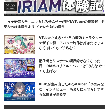
「女子研究大学」ニキ＆しろせんせーが語るVTuberの最適解 必
要なのは非日常より“イカレた奴”の日常
VTuberさえきやひろの最強キャラクター
デザイン術 アバター制作は好きだけじゃ
なく“嫌い”もブチ込む!?
配信者とリスナーの境界線がなくなった
日 IRIAMのリアルイベントは“みんなでつ
くり上げる”
KLabが生み出したAIのVTuber「ゆめみな
な」インタビュー あまりに人間らしすぎ
る配信者が語る夢