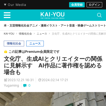
Our Media
会員登録
ログイン
本・文芸
情報化社会
アニメ・漫画
イラスト・アート
音楽・映像
ゲーム
ストリート
KAI-YOU
情報化社会
ニュース
文化庁、生成AIとクリエイターの関係に見解示
情報化社会
ニュース
この記事はPremium会員限定です
文化庁、生成AIとクリエイターの関係
に見解示す AI作品に著作権を認める
場合も
2023.12.21 16:31
2024.02.14 17:21
Yugaming
0