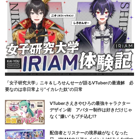
「女子研究大学」ニキ＆しろせんせーが語るVTuberの最適解 必
要なのは非日常より“イカレた奴”の日常
VTuberさえきやひろの最強キャラクター
デザイン術 アバター制作は好きだけじゃ
なく“嫌い”もブチ込む!?
配信者とリスナーの境界線がなくなった