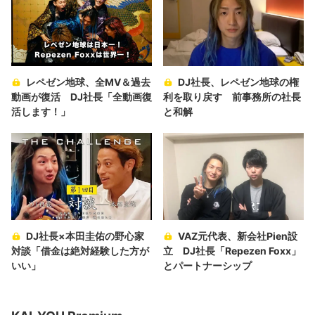
レペゼン地球、全MV＆過去
DJ社長、レペゼン地球の権
動画が復活 DJ社長「全動画復
利を取り戻す 前事務所の社長
活します！」
と和解
DJ社長×本田圭佑の野心家
VAZ元代表、新会社Pien設
対談「借金は絶対経験した方が
立 DJ社長「Repezen Foxx」
いい」
とパートナーシップ