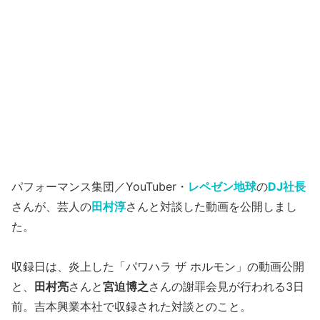
パフォーマンス集団／YouTuber・
レペゼン地球
の
DJ社長
さんが、芸人の
田村淳
さんと対談した動画を公開しまし
た。
収録日は、炎上した「パワハラ ザ ホルモン」の動画公開
と、
田村亮
さんと
宮迫博之
さんの謝罪会見が行われる3日
前。吉本興業本社で収録された対談とのこと。