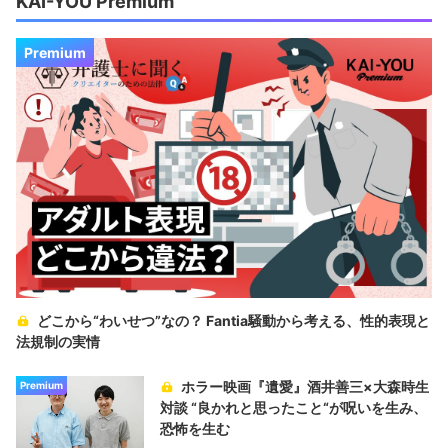
KAI-YOU Premium
Premium
どこから“わいせつ”なの？ Fantia騒動から考える、性的表現と
法規制の実情
ホラー映画『遺愛』酒井善三×大森時生
Premium
対談 “良かれと思ったこと“が呪いを生み、
恐怖を生む