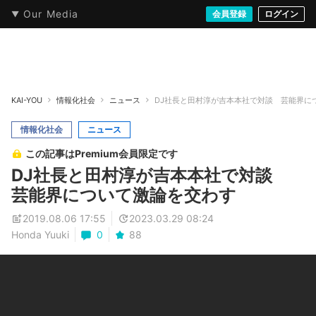
Our Media
本・文芸
情報化社会
アニメ・漫画
イラスト・アート
音楽・映像
会員登録
ゲーム
ログイン
ストリート
KAI-YOU
情報化社会
ニュース
DJ社長と田村淳が吉本本社で対談 芸能界に
情報化社会
ニュース
この記事はPremium会員限定です
DJ社長と田村淳が吉本本社で対談
芸能界について激論を交わす
2019.08.06 17:55
2023.03.29 08:24
Honda Yuuki
0
88