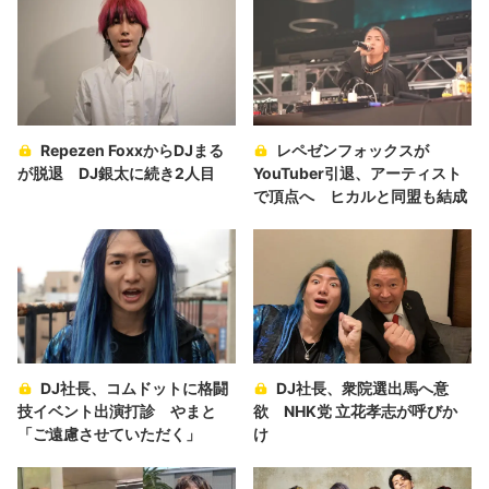
Repezen FoxxからDJまる
レペゼンフォックスが
が脱退 DJ銀太に続き2人目
YouTuber引退、アーティスト
で頂点へ ヒカルと同盟も結成
DJ社長、コムドットに格闘
DJ社長、衆院選出馬へ意
技イベント出演打診 やまと
欲 NHK党 立花孝志が呼びか
「ご遠慮させていただく」
け