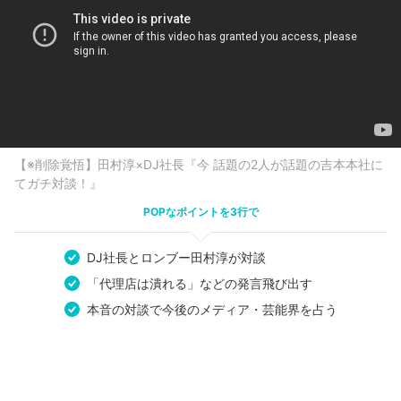
【※削除覚悟】田村淳×DJ社長『今 話題の2人が話題の吉本本社に
てガチ対談！』
POPなポイントを3行で
DJ社長とロンブー田村淳が対談
「代理店は潰れる」などの発言飛び出す
本音の対談で今後のメディア・芸能界を占う