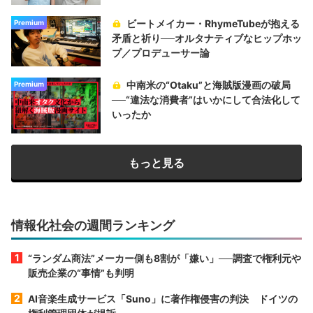
ビートメイカー・RhymeTubeが抱える
Premium
矛盾と祈り──オルタナティブなヒップホッ
プ／プロデューサー論
中南米の“Otaku”と海賊版漫画の破局
Premium
──“違法な消費者”はいかにして合法化して
いったか
もっと見る
情報化社会の週間ランキング
“ランダム商法”メーカー側も8割が「嫌い」──調査で権利元や
販売企業の“事情”も判明
AI音楽生成サービス「Suno」に著作権侵害の判決 ドイツの