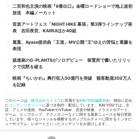
二宮和也主演の映画『8番出口』金曜ロードショーで地上波初
放送 本編ノーカット
音楽アートフェス「NIGHT HIKE 幕張」第3弾ラインナップ発
表 吉田夜世、KAIRUIほか40組
葛葉、Ayase提供曲「王道」MV公開 “王”ゆえの苦悩と葛藤を
表現
舐達麻のG-PLANTSがソロデビュー 留置所で書いたリリッ
クで沈黙を破る
映画『ちいかわ』興行収入50億円を突破 観客動員350万人
を記録
このページは、
株式会社カイユウ
に所属する
KAI-YOU編集部
が、独自に定め
た
コンテンツポリシー
に基づき制作・配信しています。 KAI-YOUでは、文
芸、アニメや漫画、YouTuberやVTuber、音楽や映像、イラストやアート、
ゲーム、ヒップホップ、テクノロジーなどに関する最新ニュースを毎日更新
しています。様々なジャンルを横断するポップカルチャーに関するインタビ
ューやコラム、レポートといったコンテンツをお届けします。