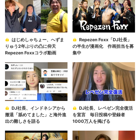
はじめしゃちょー、へずま
Repezen Foxx「DJ社長」
りゅう2年ぶりの凸に仰天
の半生が漫画化 作画担当を募
Repezen Foxxコラボ動画
集中
DJ社長、インドネシアから
DJ社長、レペゼン完全復活
撤退「舐めてました」と海外進
を宣言 毎日投稿や登録者
出の難しさを語る
1000万人を掲げる