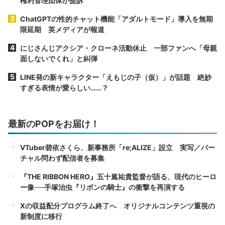
権利管理団体が提訴
ChatGPTの性的チャット機能「アダルトモード」導入を無期
限延期 英メディアが報道
にじさんじアクシア・クローネ活動休止 一部ファンへ「母親
面しないでくれ」と糾弾
LINE発の新キャラクター「えもじの子（仮）」が話題 絶妙
すぎる表情が愛らしい……？
最新のPOPをお届け！
VTuber碧依さくら、新事務所「re;ALIZE」設立 実写／バー
チャル問わず配信者を募集
『THE RIBBON HERO』五十嵐祐貴監督が語る、現代のヒーロ
ー像──手塚治虫『リボンの騎士』の衝撃を再演する
Xの収益配分プログラム終了へ オリジナルコンテンツ重視の
新制度に移行