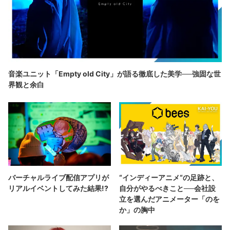
音楽ユニット「Empty old City」が語る徹底した美学──強固な世
界観と余白
バーチャルライブ配信アプリが
“インディーアニメ“の足跡と、
リアルイベントしてみた結果!?
自分がやるべきこと──会社設
立を選んだアニメーター「のを
か」の胸中