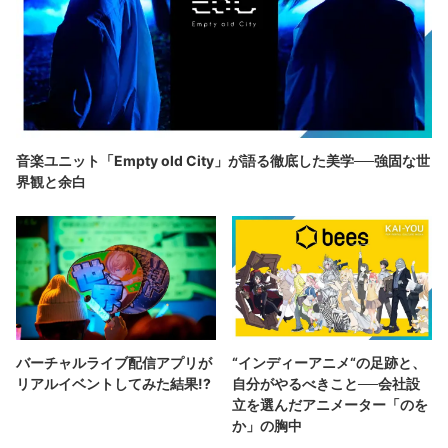
音楽ユニット「Empty old City」が語る徹底した美学──強固な世
界観と余白
バーチャルライブ配信アプリが
“インディーアニメ“の足跡と、
リアルイベントしてみた結果!?
自分がやるべきこと──会社設
立を選んだアニメーター「のを
か」の胸中