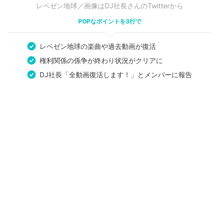
レペゼン地球／画像はDJ社長さんのTwitterから
POPなポイントを3行で
レペゼン地球の楽曲や過去動画が復活
権利関係の係争が終わり状況がクリアに
DJ社長「全動画復活します！」とメンバーに報告