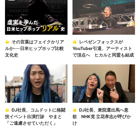
その言葉はフェイクかリア
レペゼンフォックスが
ルか──日米ヒップホップ比較
YouTuber引退、アーティスト
文化史
で頂点へ ヒカルと同盟も結成
DJ社長、コムドットに格闘
DJ社長、衆院選出馬へ意
技イベント出演打診 やまと
欲 NHK党 立花孝志が呼びか
「ご遠慮させていただく」
け