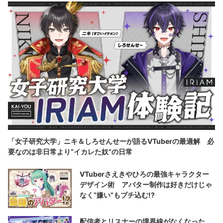
「女子研究大学」ニキ＆しろせんせーが語るVTuberの最適解 必
要なのは非日常より“イカレた奴”の日常
VTuberさえきやひろの最強キャラクター
デザイン術 アバター制作は好きだけじゃ
なく“嫌い”もブチ込む!?
配信者とリスナーの境界線がなくなった