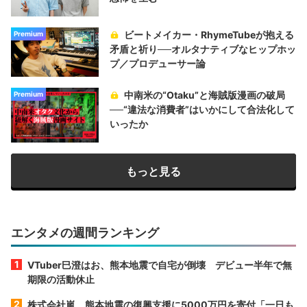
ビートメイカー・RhymeTubeが抱える
Premium
矛盾と祈り──オルタナティブなヒップホッ
プ／プロデューサー論
中南米の“Otaku”と海賊版漫画の破局
Premium
──“違法な消費者”はいかにして合法化して
いったか
もっと見る
エンタメの週間ランキング
VTuber巳澄はお、熊本地震で自宅が倒壊 デビュー半年で無
期限の活動休止
株式会社嵐、熊本地震の復興支援に5000万円を寄付「一日も