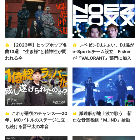
【2023年】ヒップホップ名
レペゼンDJふぉい、DJ脇が
曲13選 “生き様”と精神性が問
e-Sportsチーム設立 Fisker
われる今
が『VALORANT』部門に加入
これが最後のチャンス──20
舐達麻が地上波で歌う 新
年、MCバトルのステージに立
たな音楽番組「M_IND」始動
ち続ける晋平太の本音