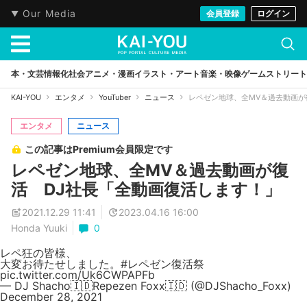
Our Media
会員登録
ログイン
本・文芸
情報化社会
アニメ・漫画
イラスト・アート
音楽・映像
ゲーム
ストリート
KAI-YOU
エンタメ
YouTuber
ニュース
レペゼン地球、全MV＆過去動画が
エンタメ
ニュース
この記事はPremium会員限定です
レペゼン地球、全MV＆過去動画が復
活 DJ社長「全動画復活します！」
2021.12.29 11:41
2023.04.16 16:00
Honda Yuuki
0
レペ狂の皆様、
大変お待たせしました。
#レペゼン復活祭
pic.twitter.com/Uk6CWPAPFb
— DJ Shacho🇮🇩Repezen Foxx🇮🇩 (@DJShacho_Foxx)
December 28, 2021