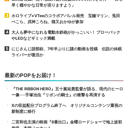
早く穏やかな日常が戻りますよう」
ホロライブ×VTeeのコラボアパレル発売 宝鐘マリン、兎田
ぺこら、戌神ころね、猫又おかゆが参加
大人も夢中になれる電動水鉄砲がかっこいい！ ブローバック
やLEDなどギミック満載
にじさんじ語部紡、7年半ぶりに謎の動画を投稿 伝説の休眠
ライバーが復活か
最新のPOPをお届け！
『THE RIBBON HERO』五十嵐祐貴監督が語る、現代のヒーロ
ー像──手塚治虫『リボンの騎士』の衝撃を再演する
Xの収益配分プログラム終了へ オリジナルコンテンツ重視の
新制度に移行
二宮和也主演の映画『8番出口』金曜ロードショーで地上波初
放送 本編ノーカット