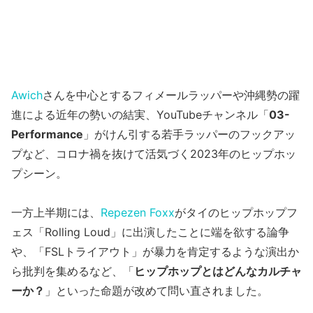
Awich
さんを中心とするフィメールラッパーや沖縄勢の躍
進による近年の勢いの結実、YouTubeチャンネル「
03-
Performance
」がけん引する若手ラッパーのフックアッ
プなど、コロナ禍を抜けて活気づく2023年のヒップホッ
プシーン。
一方上半期には、
Repezen Foxx
がタイのヒップホップフ
ェス「Rolling Loud」に出演したことに端を欲する論争
や、「FSLトライアウト」が暴力を肯定するような演出か
ら批判を集めるなど、「
ヒップホップとはどんなカルチャ
ーか？
」といった命題が改めて問い直されました。