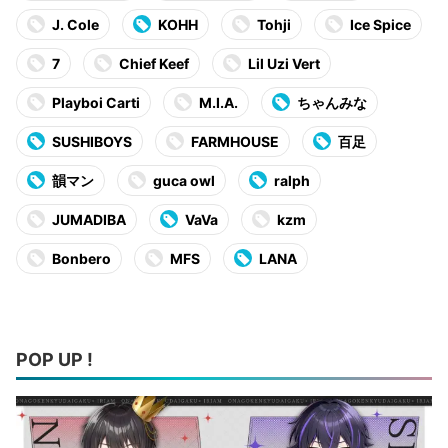
J. Cole
KOHH
Tohji
Ice Spice
7
Chief Keef
Lil Uzi Vert
Playboi Carti
M.I.A.
ちゃんみな
SUSHIBOYS
FARMHOUSE
百足
韻マン
guca owl
ralph
JUMADIBA
VaVa
kzm
Bonbero
MFS
LANA
POP UP !