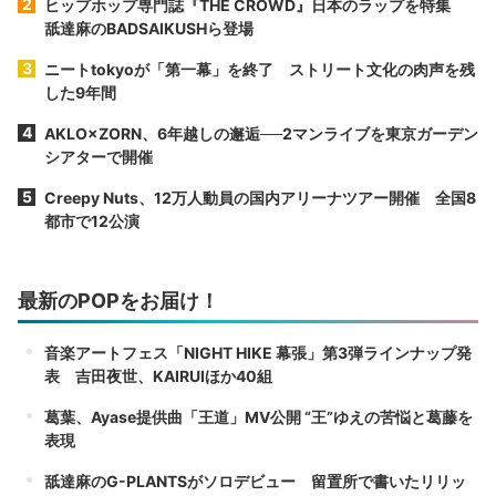
ヒップホップ専門誌『THE CROWD』日本のラップを特集
舐達麻のBADSAIKUSHら登場
ニートtokyoが「第一幕」を終了 ストリート文化の肉声を残
した9年間
AKLO×ZORN、6年越しの邂逅──2マンライブを東京ガーデン
シアターで開催
Creepy Nuts、12万人動員の国内アリーナツアー開催 全国8
都市で12公演
最新のPOPをお届け！
音楽アートフェス「NIGHT HIKE 幕張」第3弾ラインナップ発
表 吉田夜世、KAIRUIほか40組
葛葉、Ayase提供曲「王道」MV公開 “王”ゆえの苦悩と葛藤を
表現
舐達麻のG-PLANTSがソロデビュー 留置所で書いたリリッ