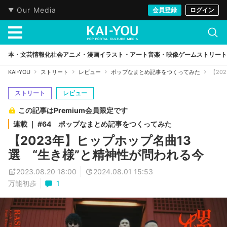
Our Media
会員登録
ログイン
本・文芸
情報化社会
アニメ・漫画
イラスト・アート
音楽・映像
ゲーム
ストリート
KAI-YOU
ストリート
レビュー
ポップなまとめ記事をつくってみた
【20
ストリート
レビュー
この記事はPremium会員限定です
連載 ｜ #64 ポップなまとめ記事をつくってみた
【2023年】ヒップホップ名曲13
選 “生き様”と精神性が問われる今
2023.08.20 18:00
2024.08.01 15:53
万能初歩
1