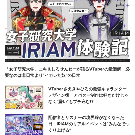
「女子研究大学」ニキ＆しろせんせーが語るVTuberの最適解 必
要なのは非日常より“イカレた奴”の日常
VTuberさえきやひろの最強キャラクター
デザイン術 アバター制作は好きだけじゃ
なく“嫌い”もブチ込む!?
配信者とリスナーの境界線がなくなった
日 IRIAMのリアルイベントは“みんなでつ
くり上げる”