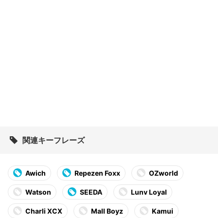
関連キーフレーズ
Awich
Repezen Foxx
OZworld
Watson
SEEDA
Lunv Loyal
Charli XCX
Mall Boyz
Kamui