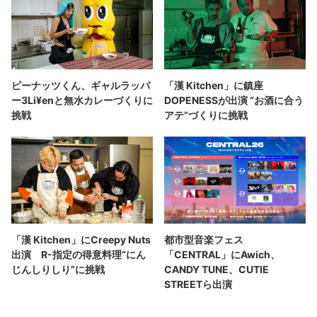
ピーナッツくん、ギャルラッパ
「漢 Kitchen」に鎮座
ー3Li¥enと無水カレーづくりに
DOPENESSが出演 “お酒に合う
挑戦
アテ”づくりに挑戦
「漢 Kitchen」にCreepy Nuts
都市型音楽フェス
出演 R-指定の得意料理“にん
「CENTRAL」にAwich、
じんしりしり”に挑戦
CANDY TUNE、CUTIE
STREETら出演