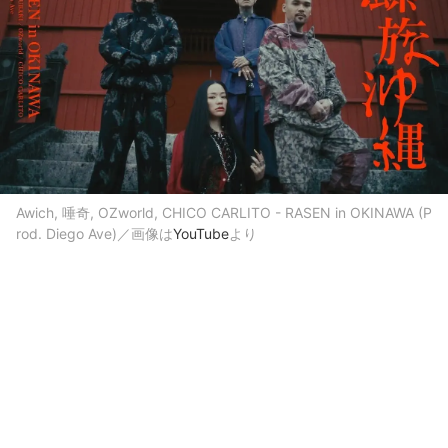
Awich, 唾奇, OZworld, CHICO CARLITO - RASEN in OKINAWA (P
rod. Diego Ave)／画像は
YouTube
より