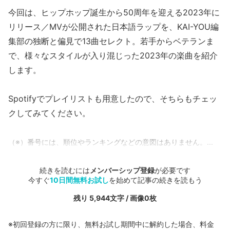
今回は、ヒップホップ誕生から50周年を迎える2023年に
リリース／MVが公開された日本語ラップを、KAI-YOU編
集部の独断と偏見で13曲セレクト。若手からベテランま
で、様々なスタイルが入り混じった2023年の楽曲を紹介
します。
Spotifyでプレイリストも用意したので、そちらもチェッ
クしてみてください。
（※）番号には、順位やランキングなどの意図はありません。...
続きを読むには
メンバーシップ登録
が必要です
今すぐ
10日間無料お試し
を始めて記事の続きを読もう
残り 5,944文字 / 画像0枚
※初回登録の方に限り、無料お試し期間中に解約した場合、料金