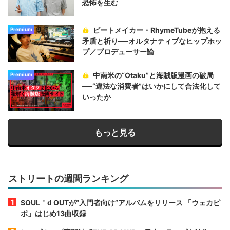
恐怖を生む
ビートメイカー・RhymeTubeが抱える
Premium
矛盾と祈り──オルタナティブなヒップホッ
プ／プロデューサー論
中南米の“Otaku”と海賊版漫画の破局
Premium
──“違法な消費者”はいかにして合法化して
いったか
もっと見る
ストリートの週間ランキング
SOUL＇d OUTが“入門者向け”アルバムをリリース 「ウェカピ
ポ」はじめ13曲収録