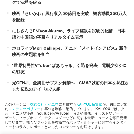
クで沈黙を破る
映画『ちいかわ』興行収入50億円を突破 観客動員350万人
を記録
にじさんじEN Vox Akuma、ライブ翻訳を試験的配信 日本
語と中国語の字幕をリアルタイム表示
ホロライブMori Calliope、アニメ『メイドインアビス』新作
映画の主題歌を担当
“世界初男性VTuber”ばあちゃる、引退を発表 電脳少女シロ
の戦友
光GENJI、全楽曲サブスク解禁へ SMAP以前の日本を熱狂さ
せた伝説のアイドル7人組
このページは、
株式会社カイユウ
に所属する
KAI-YOU編集部
が、独自に定め
た
コンテンツポリシー
に基づき制作・配信しています。 KAI-YOUでは、文
芸、アニメや漫画、YouTuberやVTuber、音楽や映像、イラストやアート、
ゲーム、ヒップホップ、テクノロジーなどに関する最新ニュースを毎日更新
しています。様々なジャンルを横断するポップカルチャーに関するインタビ
ューやコラム、レポートといったコンテンツをお届けします。