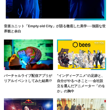
音楽ユニット「Empty old City」が語る徹底した美学──強固な世
界観と余白
バーチャルライブ配信アプリが
“インディーアニメ“の足跡と、
リアルイベントしてみた結果!?
自分がやるべきこと──会社設
立を選んだアニメーター「のを
か」の胸中