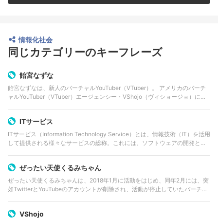
情報化社会
同じカテゴリーのキーフレーズ
飴宮なずな
飴宮なずなは、新人のバーチャルYouTuber（VTuber）。 アメリカのバーチ
ャルYouTuber（VTuber）エージェンシー・VShojo（ヴィショージョ）に突
如加入が発表された。 発表されたのは、2022年7月1日〜4日にロサ…
ITサービス
ITサービス（Information Technology Service）とは、情報技術（IT）を活用
して提供される様々なサービスの総称。これには、ソフトウェアの開発と提
供、インフラストラクチャの管理、データ分析、クラウドサービス、サイ
バ…
ぜったい天使くるみちゃん
ぜったい天使くるみちゃんは、2018年1月に活動をはじめ、同年2月には、突
如TwitterとYouTubeのアカウントが削除され、活動が停止していたバーチャ
ルYouTuber（VTuber）。 パイオニアの一人であるキズナアイさんのよう
な…
VShojo