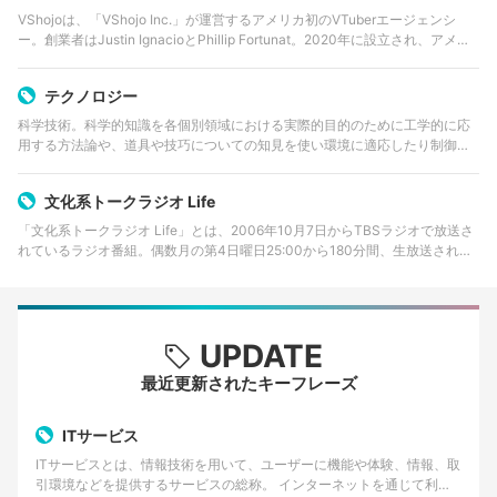
VShojoは、「VShojo Inc.」が運営するアメリカ初のVTuberエージェンシ
ー。創業者はJustin IgnacioとPhillip Fortunat。2020年に設立され、アメリ
カを中心に英語圏のVTuber市場を牽引したが、…
テクノロジー
科学技術。科学的知識を各個別領域における実際的目的のために工学的に応
用する方法論や、道具や技巧についての知見を使い環境に適応したり制御す
る能力を高める方法、などとされる用語・概念である。技術を意味する英単
語。
文化系トークラジオ Life
「文化系トークラジオ Life」とは、2006年10月7日からTBSラジオで放送さ
れているラジオ番組。偶数月の第4日曜日25:00から180分間、生放送されて
いる。 社会やら文化やら、放課後の部室で話してた「あれってどうなの？」
「これ…
UPDATE
最近更新されたキーフレーズ
ITサービス
ITサービスとは、情報技術を用いて、ユーザーに機能や体験、情報、取
引環境などを提供するサービスの総称。 インターネットを通じて利用