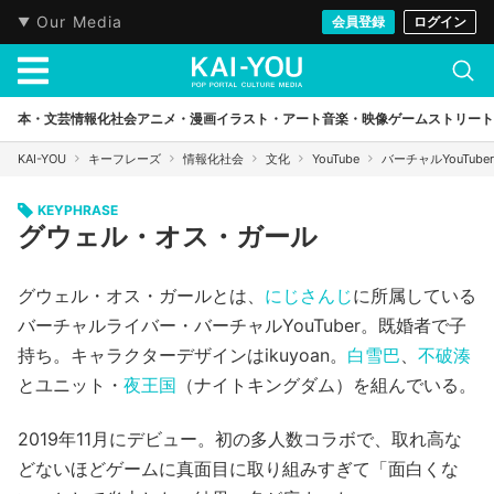
Our Media
会員登録
ログイン
本・文芸
情報化社会
アニメ・漫画
イラスト・アート
音楽・映像
ゲーム
ストリート
KAI-YOU
キーフレーズ
情報化社会
文化
YouTube
バーチャルYouTuber
KEYPHRASE
グウェル・オス・ガール
グウェル・オス・ガールとは、
にじさんじ
に所属している
バーチャルライバー・バーチャルYouTuber。既婚者で子
持ち。キャラクターデザインはikuyoan。
白雪巴
、
不破湊
とユニット・
夜王国
（ナイトキングダム）を組んでいる。
2019年11月にデビュー。初の多人数コラボで、取れ高な
どないほどゲームに真面目に取り組みすぎて「面白くな