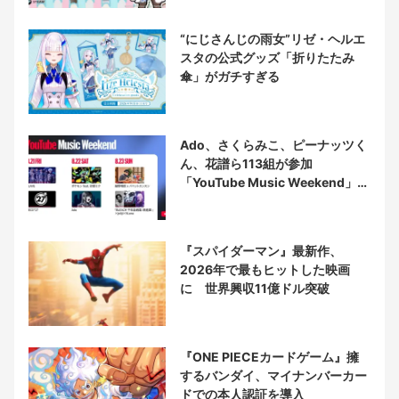
“にじさんじの雨女”リゼ・ヘルエ
スタの公式グッズ「折りたたみ
傘」がガチすぎる
Ado、さくらみこ、ピーナッツく
ん、花譜ら113組が参加
「YouTube Music Weekend」開
催
『スパイダーマン』最新作、
2026年で最もヒットした映画
に 世界興収11億ドル突破
『ONE PIECEカードゲーム』擁
するバンダイ、マイナンバーカー
ドでの本人認証を導入