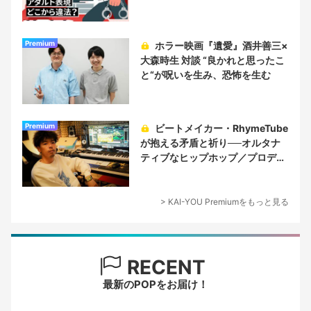
Premium
ホラー映画『遺愛』酒井善三×
大森時生 対談 “良かれと思ったこ
と“が呪いを生み、恐怖を生む
Premium
ビートメイカー・RhymeTube
が抱える矛盾と祈り──オルタナ
ティブなヒップホップ／プロデュ
ーサー論
> KAI-YOU Premiumをもっと見る
RECENT
最新のPOPをお届け！