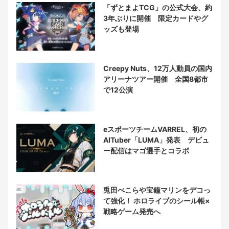
「ずとまよTCG」の公式大会、約
3年ぶりに開催 限定カードやグ
ッズも登場
Creepy Nuts、12万人動員の国内
アリーナツアー開催 全国8都市
で12公演
eスポーツチームVARREL、初の
AITuber「LUMA」発表 デビュ
ー配信はマゴ選手とコラボ
兎田ぺこらや宝鐘マリンをデコっ
て強化！ ホロライブのシール帳×
戦略ゲーム発売へ