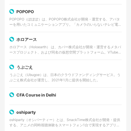
するWebサービスやクラウドサービス、動画・音楽…
POPOPO
POPOPO（ぽぽぽ）は、POPOPO株式会社が開発・運営する、アバタ
ーを用いたコミュニケーションアプリ。「カメラのいらないテレビ電
話」をコンセプトに掲げ、ユーザーは顔出しをせずに…
ホロアース
ホロアース（Holoearth） は、カバー株式会社が開発・運営するメタバ
ースプロジェクト、および同名の仮想空間プラットフォーム。VTuber
グループ・ホロライブプロダクションの世…
うぶごえ
うぶごえ（Ubugoe）は、日本のクラウドファンディングサービス。う
ぶごえ株式会社が運営し、2021年1月に提供を開始した。
CFA Course in Delhi
oshiparty
oshiparty（オシパーティー）とは、SnackTime株式会社が開発・提供
する、アニメの同時視聴体験をスマートフォン1台で実現するアプリケ
ーションである。主にiOS向けに提供…