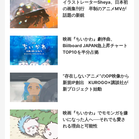
イラストレーターSheya、日本初
の画集刊行 卒制のアニメMVが
話題の新鋭
映画『ちいかわ』劇伴曲、
Biilboard JAPAN急上昇チャート
TOP10を半分占拠
“存在しないアニメ”のOP映像から
新規IP創出 KUROGO×講談社が
新プロジェクト始動
映画『ちいかわ』でモモンガを嫌
いになった人へ──それでも愛さ
れる理由と可能性