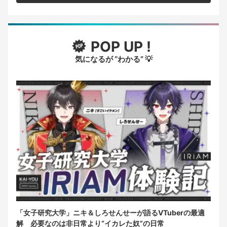
POP UP !
気になるが “わかる” 💡
「女子研究大学」ニキ＆しろせんせーが語るVTuberの最適
解 必要なのは非日常より“イカレた奴”の日常