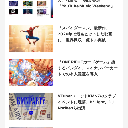
「YouTube Music Weekend」開
催
『スパイダーマン』最新作、
2026年で最もヒットした映画
に 世界興収11億ドル突破
『ONE PIECEカードゲーム』擁
するバンダイ、マイナンバーカー
ドでの本人認証を導入
VTuberユニットKMNZのクラブ
イベントに理芽、P*Light、DJ
Norikenら出演