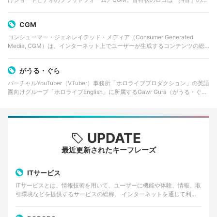
音表記「Dǒuyīn」の頭文字「D」に由来。中国語名の「抖音短视频」のうち
「抖音」はビブ…
CGM
コンシューマー・ジェネレイテッド・メディア（Consumer Generated
Media, CGM）は、インターネット上でユーザーが生成するコンテンツの総
称である。これは、ブログ、レビューサイト、SNS、動画共有サイトなど、
多岐にわたる…
がうる・ぐら
バーチャルYouTuber（VTuber）事務所「ホロライブプロダクション」の英語
圏向けグループ「ホロライブEnglish」に所属するGawr Gura（がうる・ぐ
ら）。日本での愛称は「サメちゃん」。 2020年9月にデビュー。202…
UPDATE
最近更新されたキーフレーズ
ITサービス
ITサービスとは、情報技術を用いて、ユーザーに機能や体験、情報、取
引環境などを提供するサービスの総称。 インターネットを通じて利用
するWebサービスやクラウドサービス、動画・音楽…