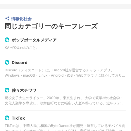
情報化社会
同じカテゴリーのキーフレーズ
ポップポータルメディア
KAI-YOU.netのこと。
Discord
Discord（ディスコード）は、Discord社が運営するチャットアプリ。
Windows・macOS・Linux・Android・iOS・Webブラウザに対応しており、
ビデオ通話や音声通話なども可能なフリーウェア。低遅延のボイスチャット
機…
佐々木チワワ
現役女子大生のライター。2000年、東京生まれ。 大学で繁華街の社会学・
文化人類学を専攻し、歌舞伎町などに幅広い人脈を持っている。近年メディ
アを賑わす「トー横界隈」にも精通している。 『週刊SPA!』や『実話ナック
ルズ』、「文春オンライ…
TikTok
TikTokは、中華人民共和国のByteDance社が開発・運営しているモバイル向
けショートビデオのプラットフォーム／CGM。音符状のロゴは「抖音」の拼