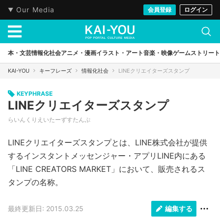
Our Media
会員登録
ログイン
本・文芸
情報化社会
アニメ・漫画
イラスト・アート
音楽・映像
ゲーム
ストリート
KAI-YOU
キーフレーズ
情報化社会
LINEクリエイターズスタンプ
KEYPHRASE
LINEクリエイターズスタンプ
らいんくりえいたーずすたんぷ
LINEクリエイターズスタンプとは、LINE株式会社が提供
するインスタントメッセンジャー・アプリLINE内にある
「LINE CREATORS MARKET」において、販売されるス
タンプの名称。
最終更新日: 2015.03.25
編集する