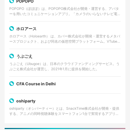
POPOPO
POPOPO（ぽぽぽ）は、POPOPO株式会社が開発・運営する、アバタ
ーを用いたコミュニケーションアプリ。「カメラのいらないテレビ電
話」をコンセプトに掲げ、ユーザーは顔出しをせずに…
ホロアース
ホロアース（Holoearth） は、カバー株式会社が開発・運営するメタバ
ースプロジェクト、および同名の仮想空間プラットフォーム。VTuber
グループ・ホロライブプロダクションの世…
うぶごえ
うぶごえ（Ubugoe）は、日本のクラウドファンディングサービス。う
ぶごえ株式会社が運営し、2021年1月に提供を開始した。
CFA Course in Delhi
oshiparty
oshiparty（オシパーティー）とは、SnackTime株式会社が開発・提供
する、アニメの同時視聴体験をスマートフォン1台で実現するアプリケ
ーションである。主にiOS向けに提供…