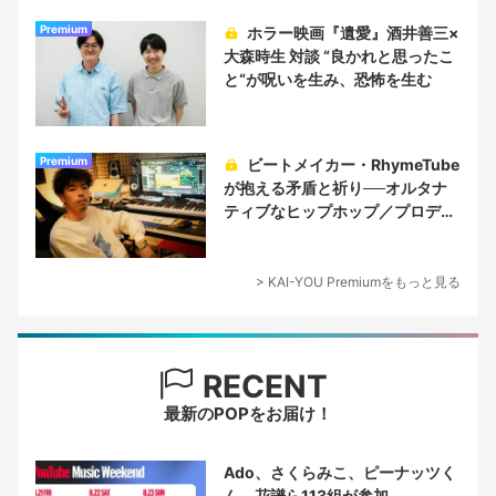
Premium
ホラー映画『遺愛』酒井善三×
大森時生 対談 “良かれと思ったこ
と“が呪いを生み、恐怖を生む
Premium
ビートメイカー・RhymeTube
が抱える矛盾と祈り──オルタナ
ティブなヒップホップ／プロデュ
ーサー論
> KAI-YOU Premiumをもっと見る
RECENT
最新のPOPをお届け！
Ado、さくらみこ、ピーナッツく
ん、花譜ら113組が参加