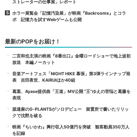
ストレーターの仕事展」レポート
ホラー展覧会「記憶汚染展」が映画『Backrooms』とコラ
ボ 記憶力を試すWebゲームも公開
最新のPOPをお届け！
二宮和也主演の映画『8番出口』金曜ロードショーで地上波初
放送 本編ノーカット
音楽アートフェス「NIGHT HIKE 幕張」第3弾ラインナップ発
表 吉田夜世、KAIRUIほか40組
葛葉、Ayase提供曲「王道」MV公開 “王”ゆえの苦悩と葛藤を
表現
舐達麻のG-PLANTSがソロデビュー 留置所で書いたリリッ
クで沈黙を破る
映画『ちいかわ』興行収入50億円を突破 観客動員350万人
を記録