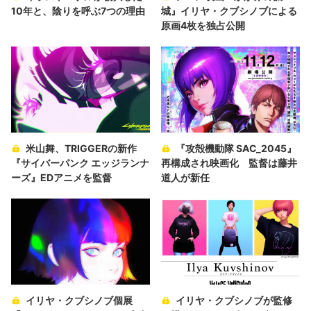
10年と、陰りを呼ぶ7つの理由
城』イリヤ・クブシノブによる
原画4枚を独占公開
米山舞、TRIGGERの新作
『攻殻機動隊 SAC_2045』
『サイバーパンク エッジランナ
再構成され映画化 監督は藤井
ーズ』EDアニメを監督
道人が新任
イリヤ・クブシノブ個展
イリヤ・クブシノブが監修