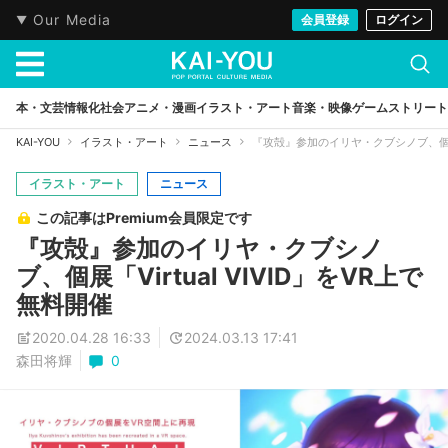
Our Media
会員登録
ログイン
本・文芸
情報化社会
アニメ・漫画
イラスト・アート
音楽・映像
ゲーム
ストリート
KAI-YOU
イラスト・アート
ニュース
『攻殻』参加のイリヤ・クブシノブ、個展「V
イラスト・アート
ニュース
この記事はPremium会員限定です
『攻殻』参加のイリヤ・クブシノ
ブ、個展「Virtual VIVID」をVR上で
無料開催
2020.04.28 16:33
2024.03.13 17:41
森田将輝
0