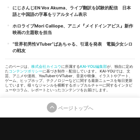
にじさんじEN Vox Akuma、ライブ翻訳を試験的配信 日本
語と中国語の字幕をリアルタイム表示
ホロライブMori Calliope、アニメ『メイドインアビス』新作
映画の主題歌を担当
“世界初男性VTuber”ばあちゃる、引退を発表 電脳少女シロ
の戦友
このページは、
株式会社カイユウ
に所属する
KAI-YOU編集部
が、独自に定め
た
コンテンツポリシー
に基づき制作・配信しています。 KAI-YOUでは、文
芸、アニメや漫画、YouTuberやVTuber、音楽や映像、イラストやアート、
ゲーム、ヒップホップ、テクノロジーなどに関する最新ニュースを毎日更新
しています。様々なジャンルを横断するポップカルチャーに関するインタビ
ューやコラム、レポートといったコンテンツをお届けします。
ページトップへ