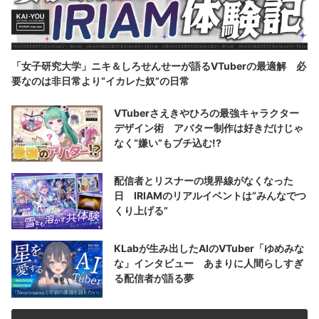
「女子研究大学」ニキ＆しろせんせーが語るVTuberの最適解 必
要なのは非日常より“イカレた奴”の日常
VTuberさえきやひろの最強キャラクター
デザイン術 アバター制作は好きだけじゃ
なく“嫌い”もブチ込む!?
配信者とリスナーの境界線がなくなった
日 IRIAMのリアルイベントは“みんなでつ
くり上げる”
KLabが生み出したAIのVTuber「ゆめみな
な」インタビュー あまりに人間らしすぎ
る配信者が語る夢