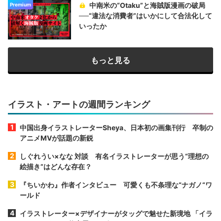
中南米の“Otaku”と海賊版漫画の破局
Premium
──“違法な消費者”はいかにして合法化して
いったか
もっと見る
イラスト・アートの週間ランキング
中国出身イラストレーターSheya、日本初の画集刊行 卒制の
アニメMVが話題の新鋭
しぐれうい×なな 対談 有名イラストレーターが思う“理想の
絵描き”はどんな存在？
『ちいかわ』作者インタビュー 可愛くも不条理な“ナガノ“ワ
ールド
イラストレーター×デザイナーがタッグで魅せた新境地 「イラ