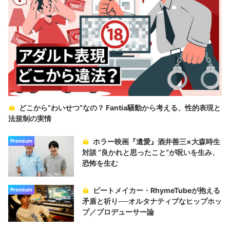
どこから“わいせつ”なの？ Fantia騒動から考える、性的表現と
法規制の実情
ホラー映画『遺愛』酒井善三×大森時生
Premium
対談 “良かれと思ったこと“が呪いを生み、
恐怖を生む
ビートメイカー・RhymeTubeが抱える
Premium
矛盾と祈り──オルタナティブなヒップホッ
プ／プロデューサー論