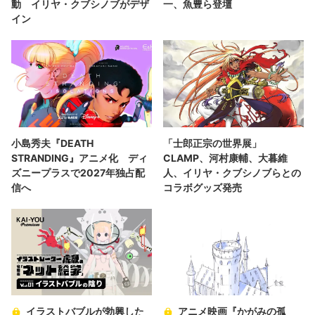
動 イリヤ・クブシノブがデザ
一、魚豊ら登壇
イン
小島秀夫『DEATH
「士郎正宗の世界展」
STRANDING』アニメ化 ディ
CLAMP、河村康輔、大暮維
ズニープラスで2027年独占配
人、イリヤ・クブシノブらとの
信へ
コラボグッズ発売
イラストバブルが勃興した
アニメ映画『かがみの孤