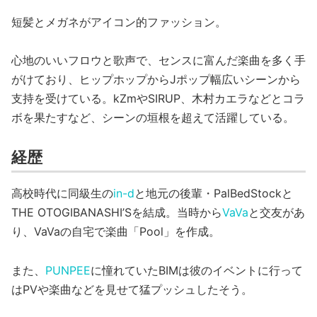
短髪とメガネがアイコン的ファッション。
心地のいいフロウと歌声で、センスに富んだ楽曲を多く手
がけており、ヒップホップからJポップ幅広いシーンから
支持を受けている。kZmやSIRUP、木村カエラなどとコラ
ボを果たすなど、シーンの垣根を超えて活躍している。
経歴
高校時代に同級生の
in-d
と地元の後輩・PalBedStockと
THE OTOGIBANASHI’Sを結成。当時から
VaVa
と交友があ
り、VaVaの自宅で楽曲「Pool」を作成。
また、
PUNPEE
に憧れていたBIMは彼のイベントに行って
はPVや楽曲などを見せて猛プッシュしたそう。