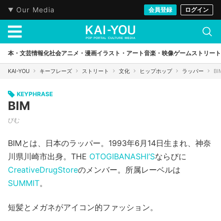
Our Media
会員登録
ログイン
本・文芸
情報化社会
アニメ・漫画
イラスト・アート
音楽・映像
ゲーム
ストリート
KAI-YOU
キーフレーズ
ストリート
文化
ヒップホップ
ラッパー
BI
KEYPHRASE
BIM
びむ
BIMとは、日本のラッパー。1993年6月14日生まれ、神奈
川県川崎市出身。THE
OTOGIBANASHI’S
ならびに
CreativeDrugStore
のメンバー。所属レーベルは
SUMMIT
。
短髪とメガネがアイコン的ファッション。