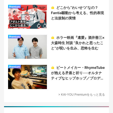
Premium
どこから“わいせつ”なの？
Fantia騒動から考える、性的表現
と法規制の実情
Premium
ホラー映画『遺愛』酒井善三×
大森時生 対談 “良かれと思ったこ
と“が呪いを生み、恐怖を生む
Premium
ビートメイカー・RhymeTube
が抱える矛盾と祈り──オルタナ
ティブなヒップホップ／プロデュ
ーサー論
> KAI-YOU Premiumをもっと見る