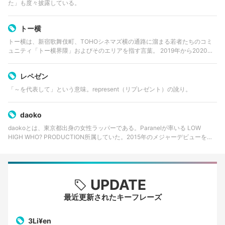
た」も度々披露している。
トー横
トー横は、新宿歌舞伎町、TOHOシネマズ横の通路に溜まる若者たちのコミ
ュニティ「トー横界隈」およびそのエリアを指す言葉。 2019年から2020年
にかけて勃興し、2021年初頭にはSNSで「#トー横界隈」として定着。 広く
認知されるよう…
レペゼン
「～を代表して」という意味。represent（リプレゼント）の訛り。
daoko
daokoとは、東京都出身の女性ラッパーである。Paranelが率いる LOW
HIGH WHO? PRODUCTION所属していた。2015年のメジャーデビューを契
機に2.5Dマネジメントに所属。
UPDATE
最近更新されたキーフレーズ
3Li¥en