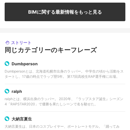
BIMに関する最新情報をもっと見る
ストリート
同じカテゴリーのキーフレーズ
Dumbperson
Dumbpersonとは、北海道札幌市出身のラッパー。 中学生の頃から活動をス
タートし、17歳の時点でラップ歴5年。 第17回高校生RAP選手権に出場。
ralph
ralphとは、横浜出身のラッパー。 2020年、『ラップスタア誕生』シーズン
4「RAPSTAR2020」で優勝を果たしシーンで名を馳せた。
大納言夏生
大納言夏生は、日本のコスプレイヤー、ポートレートモデル。「踊ってみ