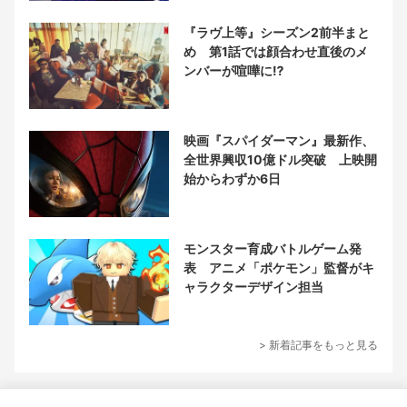
『ラヴ上等』シーズン2前半まと
め 第1話では顔合わせ直後のメ
ンバーが喧嘩に⁉︎
映画『スパイダーマン』最新作、
全世界興収10億ドル突破 上映開
始からわずか6日
モンスター育成バトルゲーム発
表 アニメ「ポケモン」監督がキ
ャラクターデザイン担当
> 新着記事をもっと見る