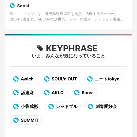
Sonsi
Sonsi（ソンシ）は、鹿児島県鹿屋市を拠点に活動するラッパー。
2004年生まれ。ABEMAの次世代ラッパー発掘オーディション番組
「RAPSTAR 2025」でファイナリストに選出…
KEYPHRASE
いま、みんなが気になっていること
Awich
SOUL'd OUT
ニートtokyo
舐達麻
AKLO
Sonsi
小袋成彬
レッドブル
刺青愛好会
SUMMIT