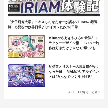
「女子研究大学」ニキ＆しろせんせーが語るVTuberの最適
解 必要なのは非日常より“イカレた奴”の日常
VTuberさえきやひろの最強キャ
ラクターデザイン術 アバター制
作は好きだけじゃなく“嫌い”もブ
チ込む!?
配信者とリスナーの境界線がなく
なった日 IRIAMのリアルイベン
トは“みんなでつくり上げる”
> POP UP!をもっと見る