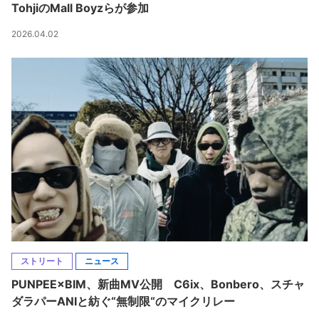
TohjiのMall Boyzらが参加
2026.04.02
ストリート
ニュース
PUNPEE×BIM、新曲MV公開 C6ix、Bonbero、スチャ
ダラパーANIと紡ぐ“無制限“のマイクリレー