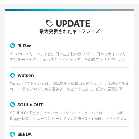
UPDATE
最近更新されたキーフレーズ
3Li¥en
3Li¥en（エリイェン）は、日本生まれのラッパー。日本とナイジェリ
アにルーツを持ち、幼少期にナイジェリア、その後アメリカで生活した
経験を持つ。 ゴスペルやアフロビートを原点に、…
Watson
Watson（ワトソン）は、徳島県小松島市出身のラッパー。2000年生ま
れ。 トラップやドリルを基調とするビートに対し、細かな言葉を高速
で畳みかけるラップを特徴とする。貧しかった…
SOUL'd OUT
SOUL'd OUTとは、ヒップホップグループ。メンバーは、メインMC・
Diggy-MO'、ヒューマンビートボックス兼MC・Bro.Hi、トラックメイ
カー・Shinnosuke。事…
SEEDA