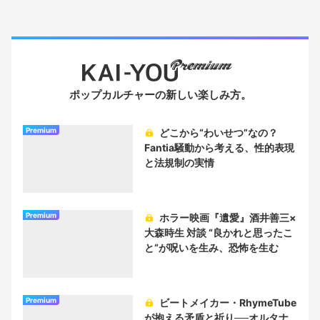
ポップカルチャーの新しい楽しみ方。
Premium
どこから“わいせつ”なの？
Fantia騒動から考える、性的表現
と法規制の実情
Premium
ホラー映画『遺愛』酒井善三×
大森時生 対談 “良かれと思ったこ
と“が呪いを生み、恐怖を生む
Premium
ビートメイカー・RhymeTube
が抱える矛盾と祈り──オルタナ