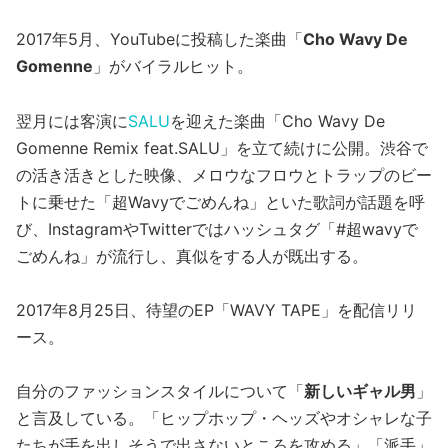
2017年5月、YouTubeに投稿した楽曲「
Cho Wavy De
Gomenne
」がバイラルヒット。
翌月には客演に
SALU
を迎えた楽曲「Cho Wavy De
Gomenne Remix feat.SALU」を立て続けに公開。渋谷で
の活き活きとした映像、メロウなフロウとトラップのビー
トに乗せた「超Wavyでごめんね」といた歌詞が話題を呼
び、InstagramやTwitterではハッシュタグ「#超wavyで
ごめんね」が流行し、真似をする人が既出する。
2017年8月25日、待望のEP「WAVY TAPE」を配信リリ
ース。
自分のファッションスタイルについて「
新しいギャル男
」
と言及している。「ヒップホップ・ヘッズやオシャレな子
たちが手を出しそうで出さないところを攻める」「派手」