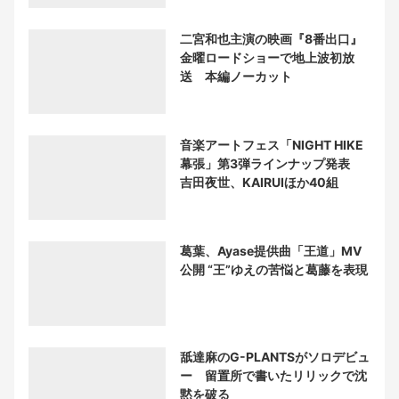
二宮和也主演の映画『8番出口』
金曜ロードショーで地上波初放
送 本編ノーカット
音楽アートフェス「NIGHT HIKE
幕張」第3弾ラインナップ発表
吉田夜世、KAIRUIほか40組
葛葉、Ayase提供曲「王道」MV
公開 “王”ゆえの苦悩と葛藤を表現
舐達麻のG-PLANTSがソロデビュ
ー 留置所で書いたリリックで沈
黙を破る