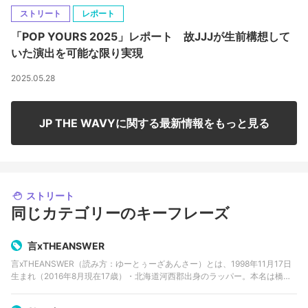
ストリート
レポート
「POP YOURS 2025」レポート 故JJJが生前構想して
いた演出を可能な限り実現
2025.05.28
JP THE WAVYに関する最新情報をもっと見る
ストリート
同じカテゴリーのキーフレーズ
言xTHEANSWER
言xTHEANSWER（読み方：ゆーとぅーざあんさー）とは、1998年11月17日
生まれ（2016年8月現在17歳）・北海道河西郡出身のラッパー。本名は橋本
悠汰。 高校生RAP選手権がきっかけとなり、若年層に圧倒的な人気を誇る。
6〜8…