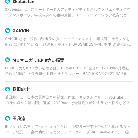
Skateistan
Skateistanは、スケートボードのアクティビティを通してクリエイティブワ
ークやスポーツ、学校教育への復学支援、ユースリーダーシップ教育などの
活動を行なう団体。 パプアニューギニア出身でオーストラリア人のスケート
ボーダー・Oliv…
GAKKIN
GAKKINとは、和歌山県出身のタトゥーアーティスト・彫り師。オランダを
拠点に活動している。 舐達麻・賽 a.k.a. BADSAIKUSHや山本“KID”徳郁の刺
青を手がけている。 タトゥーアーティスト・NOKOの実の父親。舐達麻2n…
MC☆ニガリa.k.a赤い稲妻
MC☆ニガリa.k.a赤い稲妻とは、1996年12月30日生まれ（2016年6月現在、
年齢は19歳）・長野県伊那市出身のラッパー。BAZOOKA!!! 高校生RAP選手
権で第6回・第7回大会を制し二連覇を達成し、テレビ朝日系『フリースタイ
ル…
瓜田純士
瓜田純士は、日本の男性総合格闘家、作家、キックボクサー、YouTuber。
10代の頃から暴力団に所属、2003年には覚醒剤取締法違反での服役などア
ウトローな経歴を持つ。 服役中に暴力団は脱退、出所後は作家に転身。
2016年にYou…
田我流
田我流（読み方：でんがりゅう）とは、山梨県一宮市を中心に活動するラッ
パー。地元・一宮の幼なじみとのラップ・グループstillichimiyaやバンド編成
となる田我流とカイザーソゼでも活動中。