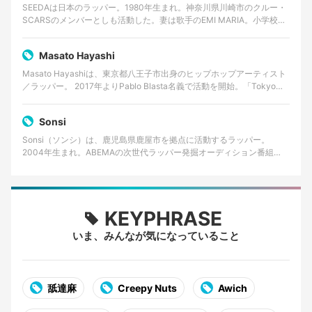
SEEDAは日本のラッパー。1980年生まれ。神奈川県川崎市のクルー・
SCARSのメンバーとしも活動した。妻は歌手のEMI MARIA。小学校一
年から中学一年までイギリス・ロンドン…
Masato Hayashi
Masato Hayashiは、東京都八王子市出身のヒップホップアーティスト
／ラッパー。 2017年よりPablo Blasta名義で活動を開始。「Tokyo
Young OG」…
Sonsi
Sonsi（ソンシ）は、鹿児島県鹿屋市を拠点に活動するラッパー。
2004年生まれ。ABEMAの次世代ラッパー発掘オーディション番組
「RAPSTAR 2025」でファイナリストに選出…
KEYPHRASE
いま、みんなが気になっていること
舐達麻
Creepy Nuts
Awich