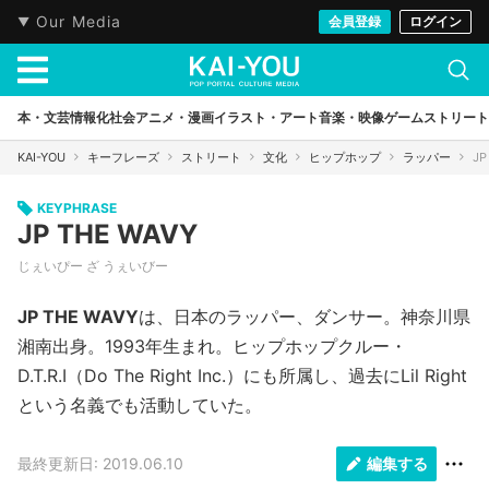
Our Media
会員登録
ログイン
本・文芸
情報化社会
アニメ・漫画
イラスト・アート
音楽・映像
ゲーム
ストリート
KAI-YOU
キーフレーズ
ストリート
文化
ヒップホップ
ラッパー
JP
KEYPHRASE
JP THE WAVY
じぇいぴー ざ うぇいびー
JP THE WAVY
は、日本のラッパー、ダンサー。神奈川県
湘南出身。1993年生まれ。ヒップホップクルー・
D.T.R.I（Do The Right Inc.）にも所属し、過去にLil Right
という名義でも活動していた。
最終更新日: 2019.06.10
編集する