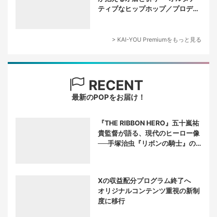
ティブなヒップホップ／プロデュ
ーサー論
> KAI-YOU Premiumをもっと見る
RECENT
最新のPOPをお届け！
『THE RIBBON HERO』五十嵐祐
貴監督が語る、現代のヒーロー像
──手塚治虫『リボンの騎士』の
衝撃を再演する
Xの収益配分プログラム終了へ
オリジナルコンテンツ重視の新制
度に移行