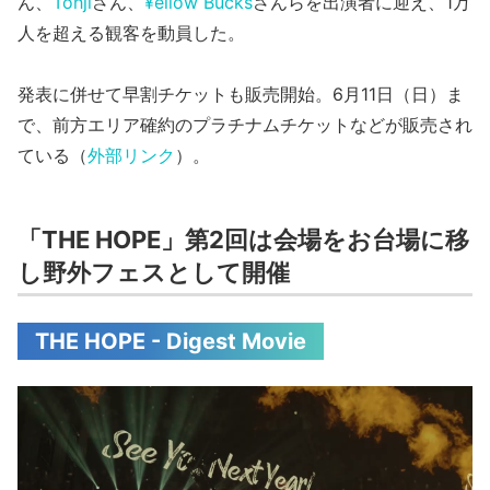
ん、
Tohji
さん、
¥ellow Bucks
さんらを出演者に迎え、1万
人を超える観客を動員した。
発表に併せて早割チケットも販売開始。6月11日（日）ま
で、前方エリア確約のプラチナムチケットなどが販売され
ている（
外部リンク
）。
「THE HOPE」第2回は会場をお台場に移
し野外フェスとして開催
THE HOPE - Digest Movie