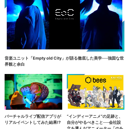
音楽ユニット「Empty old City」が語る徹底した美学──強固な世
界観と余白
バーチャルライブ配信アプリが
“インディーアニメ“の足跡と、
リアルイベントしてみた結果!?
自分がやるべきこと──会社設
立を選んだアニメーター「のを