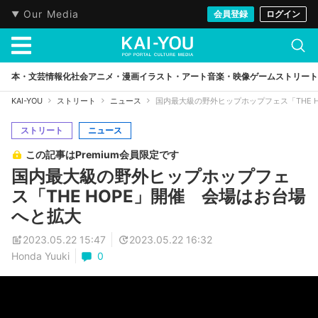
Our Media
会員登録
ログイン
本・文芸
情報化社会
アニメ・漫画
イラスト・アート
音楽・映像
ゲーム
ストリート
KAI-YOU
ストリート
ニュース
国内最大級の野外ヒップホップフェス「THE 
ストリート
ニュース
この記事はPremium会員限定です
国内最大級の野外ヒップホップフェ
ス「THE HOPE」開催 会場はお台場
へと拡大
2023.05.22 15:47
2023.05.22 16:32
Honda Yuuki
0