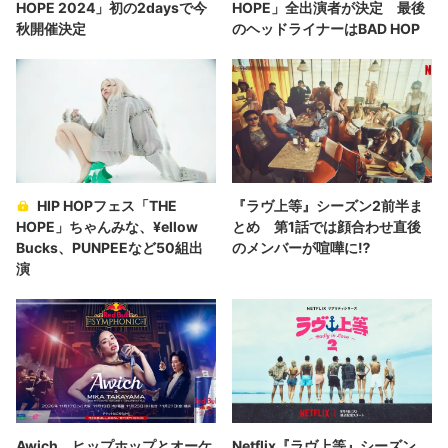
HOPE 2024」初の2daysで今
HOPE」全出演者が決定 最後
秋開催決定
のヘッドライナーはBAD HOP
HIP HOPフェス「THE
『ラヴ上等』シーズン2前半ま
HOPE」ちゃんみな、¥ellow
とめ 第1話では顔合わせ直後
Bucks、PUNPEEなど50組出
のメンバーが喧嘩に⁉︎
演
Awich、ヒップホップとオーケ
Netflix『ラヴ上等』シーズン