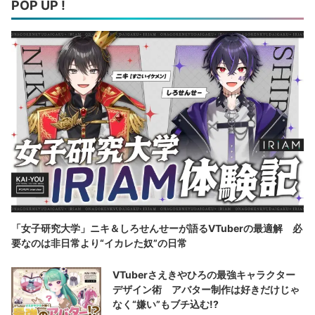
POP UP !
「女子研究大学」ニキ＆しろせんせーが語るVTuberの最適解 必
要なのは非日常より“イカレた奴”の日常
VTuberさえきやひろの最強キャラクター
デザイン術 アバター制作は好きだけじゃ
なく“嫌い”もブチ込む!?