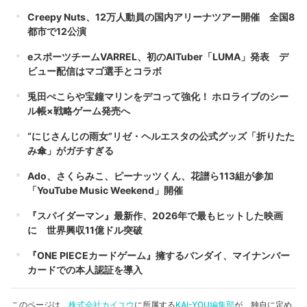
Creepy Nuts、12万人動員の国内アリーナツアー開催 全国8
都市で12公演
eスポーツチームVARREL、初のAITuber「LUMA」発表 デ
ビュー配信はマゴ選手とコラボ
兎田ぺこらや宝鐘マリンをデコって強化！ ホロライブのシー
ル帳×戦略ゲーム発売へ
“にじさんじの雨女”リゼ・ヘルエスタの公式グッズ「折りたた
み傘」がガチすぎる
Ado、さくらみこ、ピーナッツくん、花譜ら113組が参加
「YouTube Music Weekend」開催
『スパイダーマン』最新作、2026年で最もヒットした映画
に 世界興収11億ドル突破
『ONE PIECEカードゲーム』擁するバンダイ、マイナンバー
カードでの本人認証を導入
このページは、
株式会社カイユウ
に所属する
KAI-YOU編集部
が、独自に定め