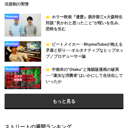
法規制の実情
ホラー映画『遺愛』酒井善三×大森時生
Premium
対談 “良かれと思ったこと“が呪いを生み、
恐怖を生む
ビートメイカー・RhymeTubeが抱える
Premium
矛盾と祈り──オルタナティブなヒップホッ
プ／プロデューサー論
中南米の“Otaku”と海賊版漫画の破局
Premium
──“違法な消費者”はいかにして合法化して
いったか
もっと見る
ストリートの週間ランキング