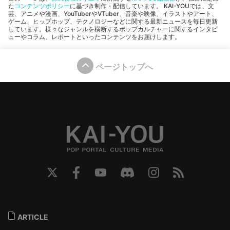
た
コンテンツポリシー
に基づき制作・配信しています。 KAI-YOUでは、文
芸、アニメや漫画、YouTuberやVTuber、音楽や映像、イラストやアート、
ゲーム、ヒップホップ、テクノロジーなどに関する最新ニュースを毎日更新
しています。様々なジャンルを横断するポップカルチャーに関するインタビ
ューやコラム、レポートといったコンテンツをお届けします。
ページトップへ
ARTICLE