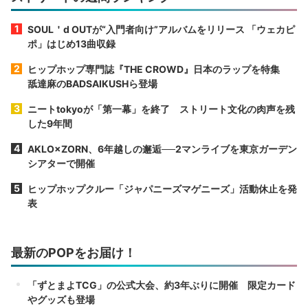
SOUL＇d OUTが“入門者向け”アルバムをリリース 「ウェカピ
ポ」はじめ13曲収録
ヒップホップ専門誌『THE CROWD』日本のラップを特集
舐達麻のBADSAIKUSHら登場
ニートtokyoが「第一幕」を終了 ストリート文化の肉声を残
した9年間
AKLO×ZORN、6年越しの邂逅──2マンライブを東京ガーデン
シアターで開催
ヒップホップクルー「ジャパニーズマゲニーズ」活動休止を発
表
最新のPOPをお届け！
「ずとまよTCG」の公式大会、約3年ぶりに開催 限定カード
やグッズも登場